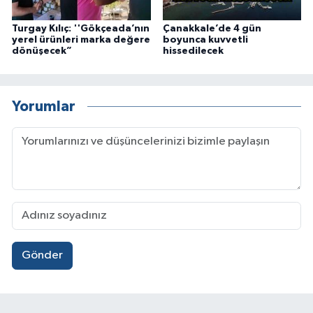
Turgay Kılıç: ''Gökçeada’nın
Çanakkale’de 4 gün
yerel ürünleri marka değere
boyunca kuvvetli
dönüşecek”
hissedilecek
Yorumlar
Gönder