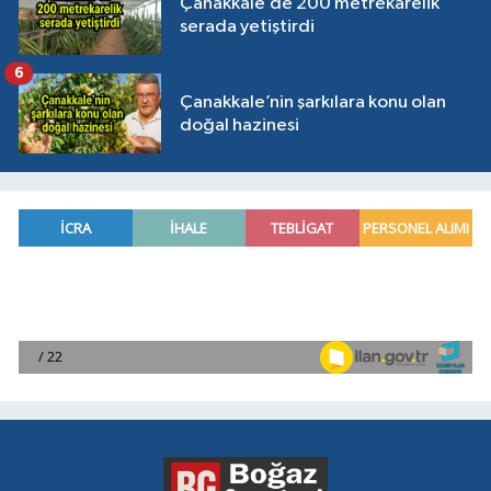
Çanakkale’de 200 metrekarelik
serada yetiştirdi
6
Çanakkale’nin şarkılara konu olan
doğal hazinesi