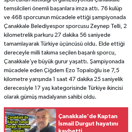
temsilcileri önemli başarılara imza attı. 76 kulüp
ve 468 sporcunun mücadele ettiği şampiyonada
Çanakkale Belediyespor sporcusu Zeynep Telli, 2
kilometrelik parkuru 27 dakika 56 saniyede
tamamlayarak Türkiye üçüncüsü oldu. Elde ettiği
dereceyle milli takıma seçilen başarılı sporcu,
Çanakkale’ye büyük gurur yaşattı. Şampiyonada
mücadele eden Çiğdem Ezo Topaloğlu ise 7,5
kilometre yarışında 1 saat 47 dakika 25 saniyelik
derecesiyle 17 yaş kategorisinde Türkiye ikincisi
olarak gümüş madalyanın sahibi oldu.
Çanakkale'de Kaptan
İsmail Durgut hayatını
kaybetti