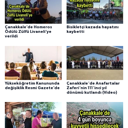
Çanakkale’de Homeros
Bisikletçi kazada hayatını
Ödülü Zülfü Livaneli’ye
kaybetti
verildi
Yükseköğretim Kanununda
Çanakkale'de Anafartalar
değişiklik Resmi Gazete’de
Zaferi'nin 111'inci yıl
dönümü kutlandı (Video)