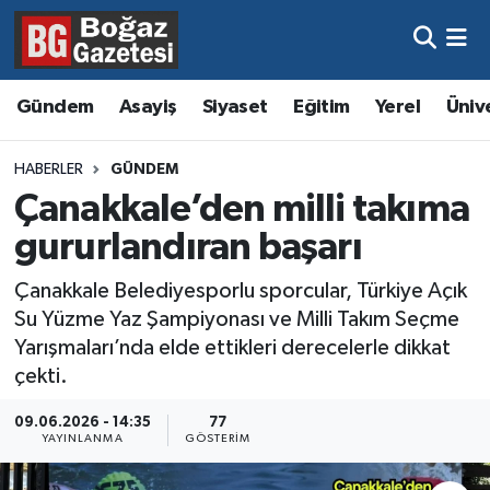
Asayiş
Hava Durumu
Gündem
Asayiş
Siyaset
Eğitim
Yerel
Üniv
Eğitim
Trafik Durumu
HABERLER
GÜNDEM
Ekonomi
Süper Lig Puan Durumu ve Fikstür
Çanakkale’den milli takıma
gururlandıran başarı
Gündem
Tüm Manşetler
Çanakkale Belediyesporlu sporcular, Türkiye Açık
Kültür ve Sanat
Son Dakika Haberleri
Su Yüzme Yaz Şampiyonası ve Milli Takım Seçme
Yarışmaları’nda elde ettikleri derecelerle dikkat
Magazin
Haber Arşivi
çekti.
Resmi İlanlar
09.06.2026 - 14:35
77
YAYINLANMA
GÖSTERIM
Sağlık