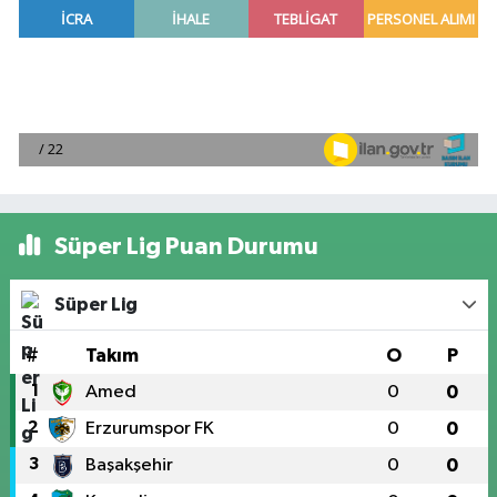
Süper Lig Puan Durumu
Süper Lig
#
Takım
O
P
1
Amed
0
0
2
Erzurumspor FK
0
0
3
Başakşehir
0
0