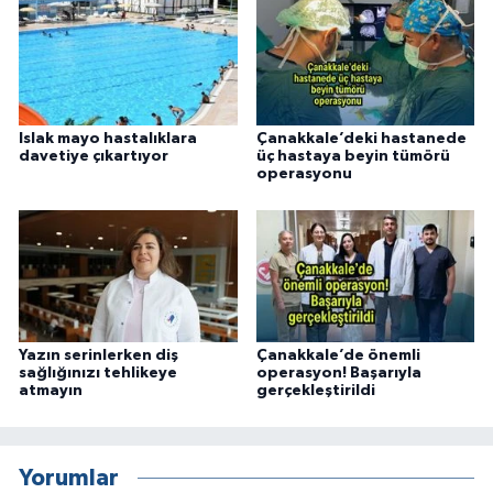
Islak mayo hastalıklara
Çanakkale’deki hastanede
davetiye çıkartıyor
üç hastaya beyin tümörü
operasyonu
Yazın serinlerken diş
Çanakkale’de önemli
sağlığınızı tehlikeye
operasyon! Başarıyla
atmayın
gerçekleştirildi
Yorumlar