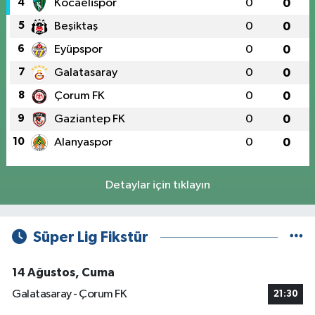
4
Kocaelispor
0
0
5
Beşiktaş
0
0
6
Eyüpspor
0
0
7
Galatasaray
0
0
8
Çorum FK
0
0
9
Gaziantep FK
0
0
10
Alanyaspor
0
0
Detaylar için tıklayın
Süper Lig Fikstür
14 Ağustos, Cuma
Galatasaray - Çorum FK
21:30