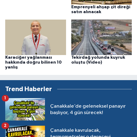
Emprenyeli ahşap çit direği
satın alınacak
Karaciğer yağlanması
Tekirdağ yolunda kuyruk
hakkında doğru bilinen 10
oluştu (Video)
yanlış
Trend Haberler
1
Çanakkale’de geleneksel panayır
başlıyor, 4 gün sürecek!
2
Çanakkale kavrulacak,
termometreler o dereceyi