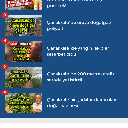
görecek!
3
Çanakkale’de oraya doğalgaz
geliyor!
4
Çanakkale'de yangın, ekipler
seferber oldu
5
Çanakkale’de 200 metrekarelik
serada yetiştirdi
6
Çanakkale’nin şarkılara konu olan
doğal hazinesi