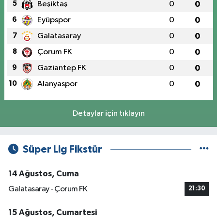
5
Beşiktaş
0
0
6
Eyüpspor
0
0
7
Galatasaray
0
0
8
Çorum FK
0
0
9
Gaziantep FK
0
0
10
Alanyaspor
0
0
Detaylar için tıklayın
Süper Lig Fikstür
14 Ağustos, Cuma
Galatasaray - Çorum FK
21:30
15 Ağustos, Cumartesi