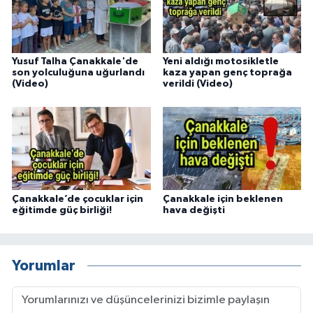
Yusuf Talha Çanakkale'de
Yeni aldığı motosikletle
son yolculuğuna uğurlandı
kaza yapan genç toprağa
(Video)
verildi (Video)
Çanakkale’de çocuklar için
Çanakkale için beklenen
eğitimde güç birliği!
hava değişti
Yorumlar