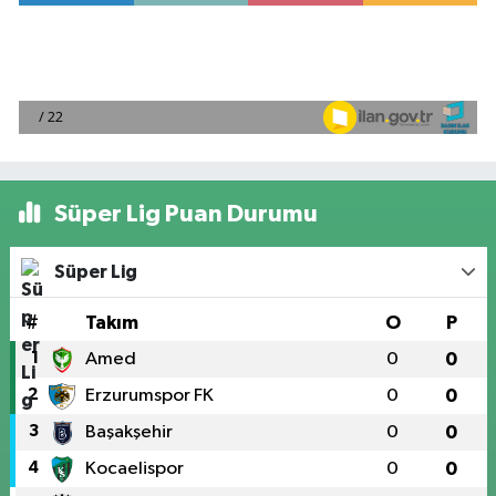
Süper Lig Puan Durumu
Süper Lig
#
Takım
O
P
1
Amed
0
0
2
Erzurumspor FK
0
0
3
Başakşehir
0
0
4
Kocaelispor
0
0