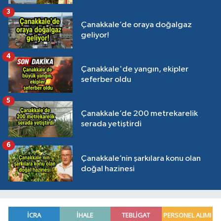
3
Çanakkale’de oraya doğalgaz
geliyor!
4
Çanakkale'de yangın, ekipler
seferber oldu
5
Çanakkale’de 200 metrekarelik
serada yetiştirdi
6
Çanakkale’nin şarkılara konu olan
doğal hazinesi