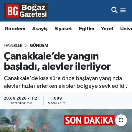
Asayiş
Hava Durumu
Gündem
Asayiş
Siyaset
Eğitim
Yerel
Üniv
Eğitim
Trafik Durumu
HABERLER
GÜNDEM
Ekonomi
Süper Lig Puan Durumu ve Fikstür
Çanakkale’de yangın
başladı, alevler ilerliyor
Gündem
Tüm Manşetler
Çanakkale'de kısa süre önce başlayan yangında
Kültür ve Sanat
Son Dakika Haberleri
alevler hızla ilerlerken ekipler bölgeye sevk edildi.
Magazin
Haber Arşivi
20.06.2026 - 11:21
1099
YAYINLANMA
GÖSTERIM
Resmi İlanlar
Sağlık