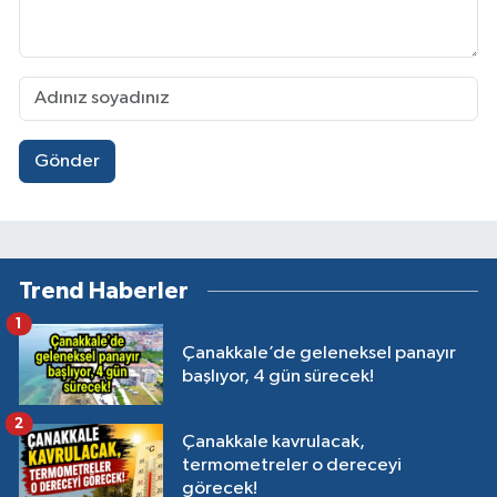
Gönder
Trend Haberler
1
Çanakkale’de geleneksel panayır
başlıyor, 4 gün sürecek!
2
Çanakkale kavrulacak,
termometreler o dereceyi
görecek!