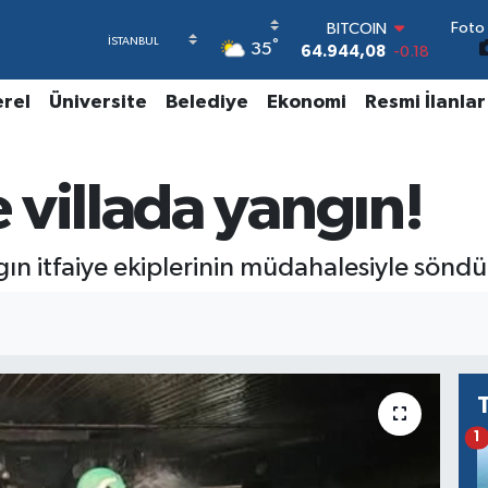
64.944,08
-0.18
Foto 
DOLAR
°
35
47,7436
0.18
EURO
erel
Üniversite
Belediye
Ekonomi
Resmi İlanlar
55,2510
0.32
STERLİN
64,4811
0.38
GRAM ALTIN
 villada yangın!
6660.55
0.03
BİST100
13.779
-14
ın itfaiye ekiplerinin müdahalesiyle söndü
1