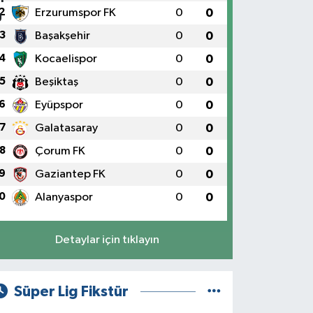
2
Erzurumspor FK
0
0
3
Başakşehir
0
0
4
Kocaelispor
0
0
5
Beşiktaş
0
0
6
Eyüpspor
0
0
7
Galatasaray
0
0
8
Çorum FK
0
0
9
Gaziantep FK
0
0
0
Alanyaspor
0
0
Detaylar için tıklayın
Süper Lig Fikstür