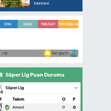
hazinesi
Süper Lig Puan Durumu
Süper Lig
#
Takım
O
P
1
Amed
0
0