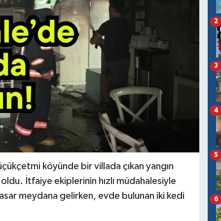
2
3
4
5
üçükçetmi köyünde bir villada çıkan yangın
ldu. İtfaiye ekiplerinin hızlı müdahalesiyle
hasar meydana gelirken, evde bulunan iki kedi
6