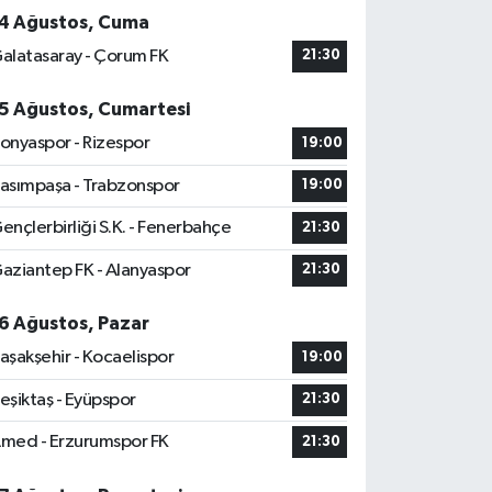
4 Ağustos, Cuma
alatasaray - Çorum FK
21:30
5 Ağustos, Cumartesi
onyaspor - Rizespor
19:00
asımpaşa - Trabzonspor
19:00
ençlerbirliği S.K. - Fenerbahçe
21:30
aziantep FK - Alanyaspor
21:30
6 Ağustos, Pazar
aşakşehir - Kocaelispor
19:00
eşiktaş - Eyüpspor
21:30
med - Erzurumspor FK
21:30