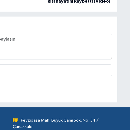
kişi hayatını kaybetti (Video)
Fevzipaşa Mah. Büyük Cami Sok. No: 34 /
Çanakkale