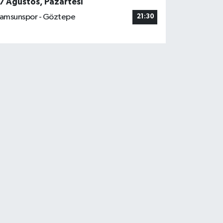
7 Ağustos, Pazartesi
amsunspor - Göztepe
21:30