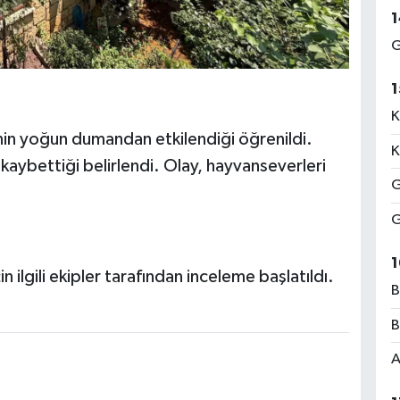
1
G
1
K
inin yoğun dumandan etkilendiği öğrenildi.
K
 kaybettiği belirlendi. Olay, hayvanseverleri
G
G
1
n ilgili ekipler tarafından inceleme başlatıldı.
B
B
A