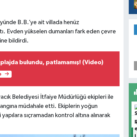
yünde B.B.’ye ait villada henüz
tı. Evden yükselen dumanları fark eden çevre
ne bildirdi.
plajda bulundu, patlamamış! (Video)
e
cık Belediyesi İtfaiye Müdürlüğü ekipleri ile
yangına müdahale etti. Ekiplerin yoğun
yapılara sıçramadan kontrol altına alınarak