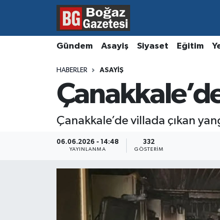
Asayiş
Hava Durumu
Gündem
Asayiş
Siyaset
Eğitim
Y
Eğitim
Trafik Durumu
HABERLER
ASAYIŞ
Çanakkale’de
Ekonomi
Süper Lig Puan Durumu ve Fikstür
Gündem
Tüm Manşetler
Çanakkale’de villada çıkan yang
Kültür ve Sanat
Son Dakika Haberleri
06.06.2026 - 14:48
332
YAYINLANMA
GÖSTERIM
Magazin
Haber Arşivi
Resmi İlanlar
Sağlık