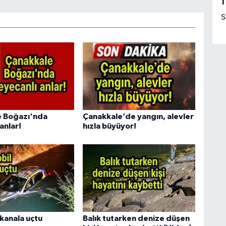
1
S
e Boğazı'nda
Çanakkale’de yangın, alevler
anlar!
hızla büyüyor!
kanala uçtu
Balık tutarken denize düşen