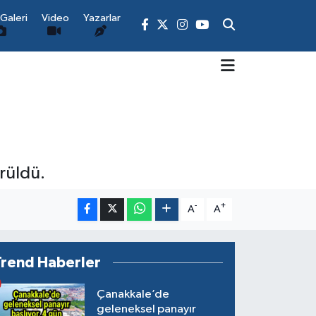
Galeri
Video
Yazarlar
rüldü.
-
+
A
A
Trend Haberler
Çanakkale’de
geleneksel panayır