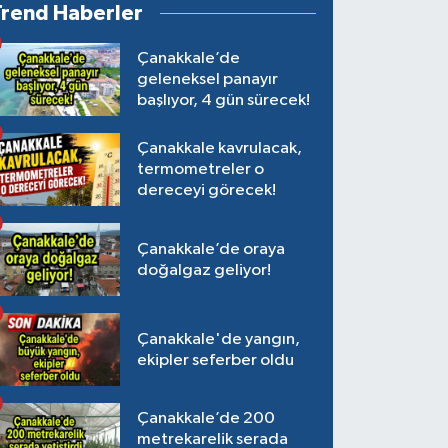
Trend Haberler
Çanakkale’de
geleneksel panayır
başlıyor, 4 gün sürecek!
Çanakkale kavrulacak,
termometreler o
dereceyi görecek!
Çanakkale’de oraya
doğalgaz geliyor!
Çanakkale'de yangın,
ekipler seferber oldu
Çanakkale’de 200
metrekarelik serada