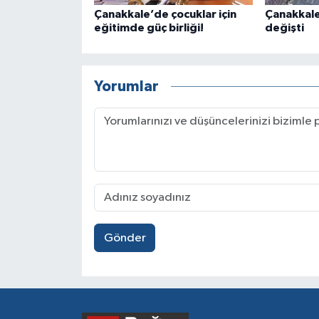
Çanakkale’de çocuklar için
Çanakkale
eğitimde güç birliği!
değişti
Yorumlar
Gönder