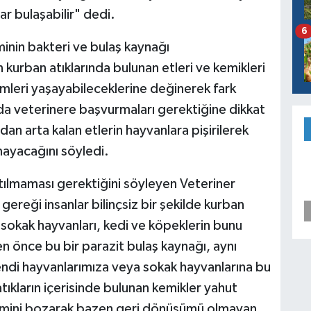
ar bulaşabilir" dedi.
6
inin bakteri ve bulaş kaynağı
n kurban atıklarında bulunan etleri ve kemikleri
leri yaşayabileceklerine değinerek fark
da veterinere başvurmaları gerektiğine dikkat
an arta kalan etlerin hayvanlara pişirilerek
ayacağını söyledi.
atılmaması gerektiğini söyleyen Veteriner
ereği insanlar bilinçsiz bir şekilde kurban
yle sokak hayvanları, kedi ve köpeklerin bunu
 önce bu bir parazit bulaş kaynağı, aynı
ndi hayvanlarımıza veya sokak hayvanlarına bu
 atıkların içerisinde bulunan kemikler yahut
temini bozarak bazen geri dönüşümü olmayan