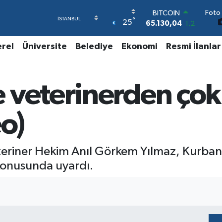
BITCOIN
Foto 
°
65.130,04
1.2
25
DOLAR
47,7436
0.18
erel
Üniversite
Belediye
Ekonomi
Resmi İlanlar
EURO
55,2510
0.32
STERLİN
64,4811
0.38
 veterinerden çok
GRAM ALTIN
6648.99
2.59
eo)
BİST100
13.773
-19
eriner Hekim Anıl Görkem Yılmaz, Kurban
konusunda uyardı.