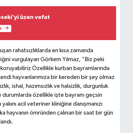
seki’yi üzen vefat
e
uşan rahatsızlıklarda en kısa zamanda
iğini vurgulayan Görkem Yılmaz, "Biz peki
 koruyabiliriz Özellikle kurban bayramlarında
 kendi hayvanlarımıza bir kereden bir şey olmaz
ık, ishal, hazımsızlık ve halsizlik, durgunluk
 durumlarda özellikle işte bayram geçsin
akını acil veteriner kliniğine danışmanızı
aka hayvanın ömründen çalınan bir saat bir gün
landı.