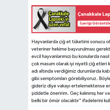
Çanakkale Lap
İçeriği Görüntül
Hayvanlarda çiğ et tüketimi sonucu ol
veteriner hekime başvurulması gerekt
evcil hayvanlarımızı bu konularda nasıl
çok masum olarak iyi niyetli çiğ etleri
adı altında verdiğimiz durumlarda kabızl
gibi semptomları görebiliyoruz. Böyle
gideriz diye vakayı ertelemektense en y
şiddetle öneririm. Geç kalınmış her v
belki bir ömür olacaktır" ifadelerini kul