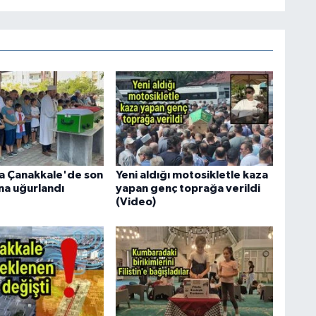
ha Çanakkale'de son
Yeni aldığı motosikletle kaza
na uğurlandı
yapan genç toprağa verildi
(Video)