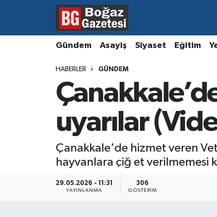
Asayiş
Hava Durumu
Gündem
Asayiş
Siyaset
Eğitim
Y
Eğitim
Trafik Durumu
HABERLER
GÜNDEM
Çanakkale’de
Ekonomi
Süper Lig Puan Durumu ve Fikstür
Gündem
Tüm Manşetler
uyarılar (Vid
Kültür ve Sanat
Son Dakika Haberleri
Çanakkale'de hizmet veren Vet
hayvanlara çiğ et verilmemesi 
Magazin
Haber Arşivi
29.05.2026 - 11:31
306
Resmi İlanlar
YAYINLANMA
GÖSTERIM
Sağlık