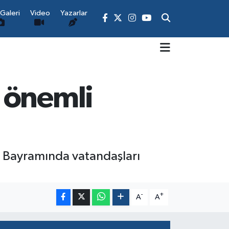
Galeri
Video
Yazarlar
 önemli
 Bayramında vatandaşları
-
+
A
A