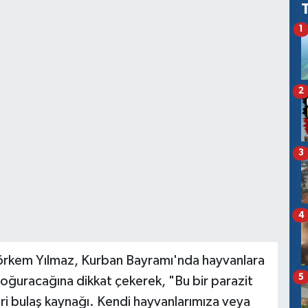
1
2
3
4
örkem Yılmaz, Kurban Bayramı'nda hayvanlara
5
doğuracağına dikkat çekerek, "Bu bir parazit
ri bulaş kaynağı. Kendi hayvanlarımıza veya