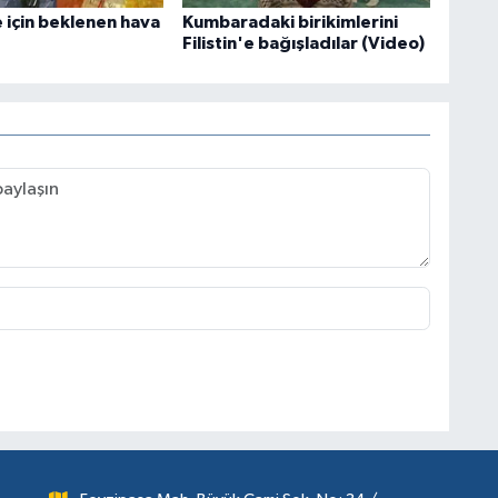
 için beklenen hava
Kumbaradaki birikimlerini
Filistin'e bağışladılar (Video)