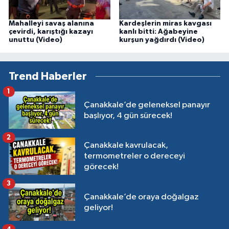
Mahalleyi savaş alanına
Kardeşlerin miras kavgası
çevirdi, karıştığı kazayı
kanlı bitti: Ağabeyine
unuttu (Video)
kurşun yağdırdı (Video)
Trend Haberler
1
Çanakkale’de geleneksel panayır
başlıyor, 4 gün sürecek!
2
Çanakkale kavrulacak,
termometreler o dereceyi
görecek!
3
Çanakkale’de oraya doğalgaz
geliyor!