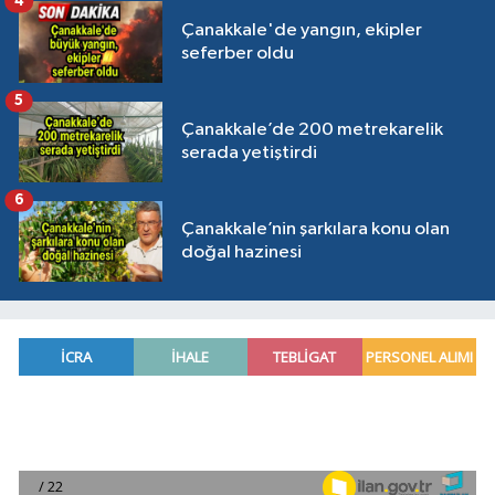
4
Çanakkale'de yangın, ekipler
seferber oldu
5
Çanakkale’de 200 metrekarelik
serada yetiştirdi
6
Çanakkale’nin şarkılara konu olan
doğal hazinesi