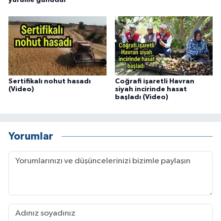
Sertifikalı nohut hasadı
Coğrafi işaretli Havran
(Video)
siyah incirinde hasat
başladı (Video)
Yorumlar