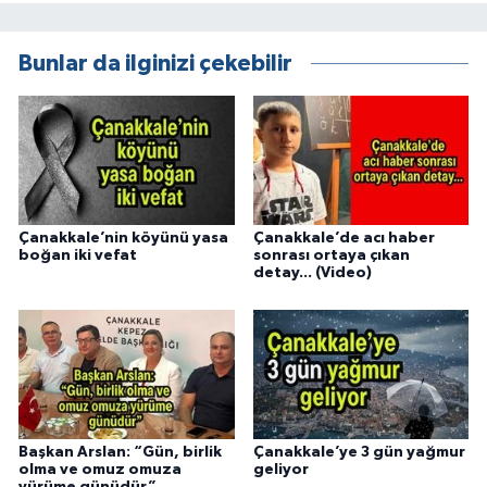
Bunlar da ilginizi çekebilir
Çanakkale’nin köyünü yasa
Çanakkale’de acı haber
boğan iki vefat
sonrası ortaya çıkan
detay... (Video)
Başkan Arslan: “Gün, birlik
Çanakkale’ye 3 gün yağmur
olma ve omuz omuza
geliyor
yürüme günüdür”