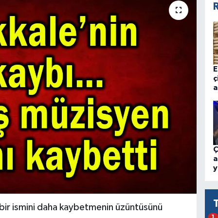
R
E
ç
a
Ç
a
y
n bir ismini daha kaybetmenin üzüntüsünü
1