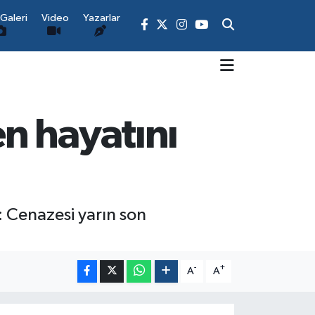
Galeri
Video
Yazarlar
n hayatını
: Cenazesi yarın son
-
+
A
A