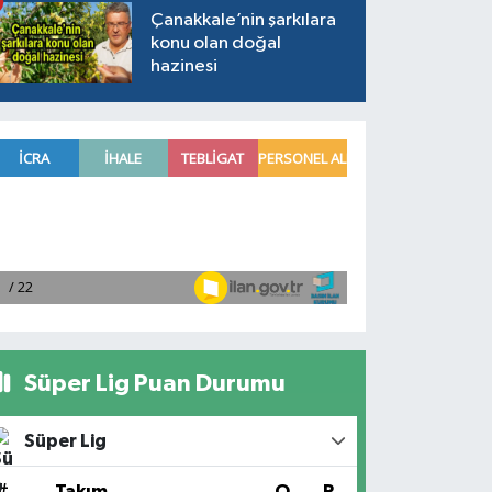
Çanakkale’nin şarkılara
konu olan doğal
hazinesi
Süper Lig Puan Durumu
Süper Lig
#
Takım
O
P