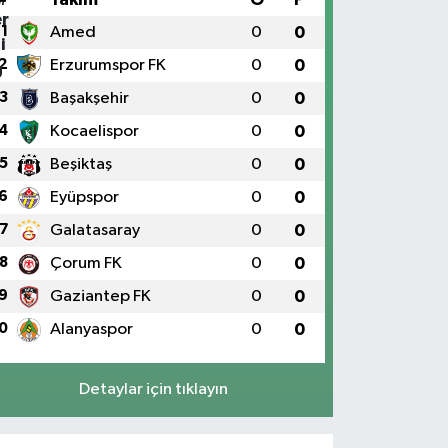
1
Amed
0
0
2
Erzurumspor FK
0
0
3
Başakşehir
0
0
4
Kocaelispor
0
0
5
Beşiktaş
0
0
6
Eyüpspor
0
0
7
Galatasaray
0
0
8
Çorum FK
0
0
9
Gaziantep FK
0
0
0
Alanyaspor
0
0
Detaylar için tıklayın