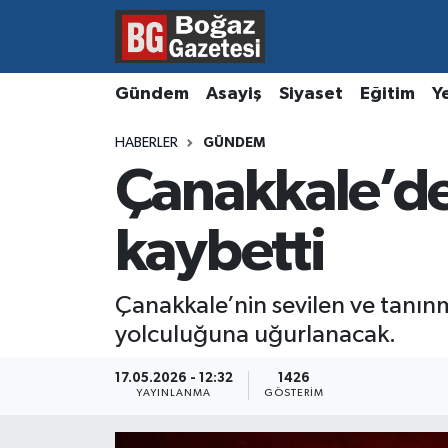
Asayiş
Hava Durumu
Gündem
Asayiş
Siyaset
Eğitim
Y
Eğitim
Trafik Durumu
HABERLER
GÜNDEM
Çanakkale’de
Ekonomi
Süper Lig Puan Durumu ve Fikstür
Gündem
Tüm Manşetler
kaybetti
Kültür ve Sanat
Son Dakika Haberleri
Çanakkale’nin sevilen ve tanınm
yolculuğuna uğurlanacak.
Magazin
Haber Arşivi
17.05.2026 - 12:32
1426
Resmi İlanlar
YAYINLANMA
GÖSTERIM
Sağlık