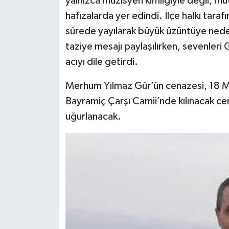
yalnızca müzisyen kimliğiyle değil, müte
hafızalarda yer edindi. İlçe halkı taraf
sürede yayılarak büyük üzüntüye ned
taziye mesajı paylaşılırken, sevenleri Gü
acıyı dile getirdi.
Merhum Yılmaz Gür’ün cenazesi, 18 M
Bayramiç Çarşı Camii’nde kılınacak c
uğurlanacak.