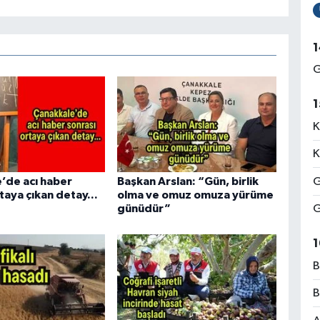
1
G
1
K
K
G
’de acı haber
Başkan Arslan: “Gün, birlik
taya çıkan detay...
olma ve omuz omuza yürüme
G
günüdür”
1
B
B