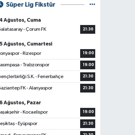
Süper Lig Fikstür
4 Ağustos, Cuma
alatasaray - Çorum FK
21:30
5 Ağustos, Cumartesi
onyaspor - Rizespor
19:00
asımpaşa - Trabzonspor
19:00
ençlerbirliği S.K. - Fenerbahçe
21:30
aziantep FK - Alanyaspor
21:30
6 Ağustos, Pazar
aşakşehir - Kocaelispor
19:00
eşiktaş - Eyüpspor
21:30