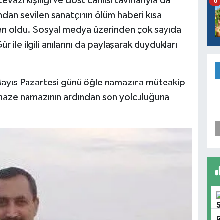
vazı kişiliği ve dost canlısı tavırlarıyla da
6
ından sevilen sanatçının ölüm haberi kısa
en oldu. Sosyal medya üzerinden çok sayıda
r ile ilgili anılarını da paylaşarak duydukları
ayıs Pazartesi günü öğle namazına müteakip
enaze namazının ardından son yolculuğuna