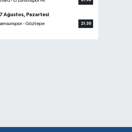
med - Erzurumspor FK
21:30
7 Ağustos, Pazartesi
amsunspor - Göztepe
21:30