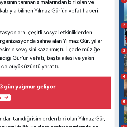
nyasının tanınan simalarından biri olan ve
kabıyla bilinen Yılmaz Gür’ün vefat haberi,
2
syonlara, çeşitli sosyal etkinliklerden
ganizasyonda sahne alan Yılmaz Gür, yıllar
 kesimin sevgisini kazanmıştı. İlçede müziğe
3
ıdığı Gür’ün vefatı, başta ailesi ve yakın
 da büyük üzüntü yarattı.
4
3 gün yağmur geliyor
e
5
ndan tanıdığı isimlerden biri olan Yılmaz Gür,