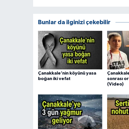
Bunlar da ilginizi çekebilir
Çanakkale’nin köyünü yasa
Çanakkale
boğan iki vefat
sonrası or
(Video)