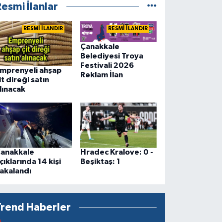
esmi İlanlar
RESMİ İLANDIR
RESMİ İLANDIR
Çanakkale
Belediyesi Troya
Festivali 2026
mprenyeli ahşap
Reklam İlan
it direği satın
lınacak
anakkale
Hradec Kralove: 0 -
çıklarında 14 kişi
Beşiktaş: 1
akalandı
Trend Haberler