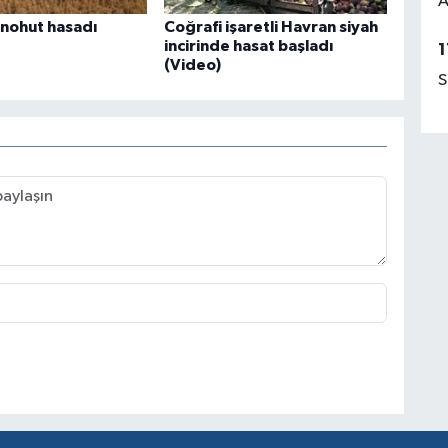
A
ı nohut hasadı
Coğrafi işaretli Havran siyah
incirinde hasat başladı
1
(Video)
S