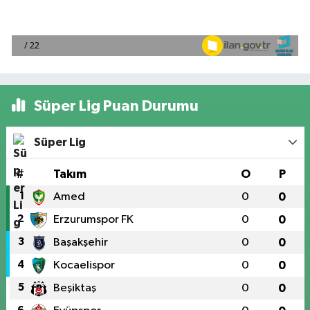
Süper Lig Puan Durumu
Süper Lig
#
Takım
O
P
1
Amed
0
0
2
Erzurumspor FK
0
0
3
Başakşehir
0
0
4
Kocaelispor
0
0
5
Beşiktaş
0
0