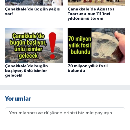
Çanakkale’de üç gün yağış
Çanakkale’de Ağustos
var!
Taarruzu'nun 111’inci
yıldönümü töreni
Çanakkale’de bugün
70 milyon yıllık fosil
başlıyor, ünlü isimler
bulundu
gelecek!
Yorumlar