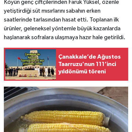
Köyün genç çiftçilerinden Faruk Yüksel, özenle
yetiştirdiği süt mısırlarını sabahın erken
saatlerinde tarlasından hasat etti. Toplanan ilk
ürünler, geleneksel yöntemle büyük kazanlarda
haşlanarak sofralara ulaşmaya hazır hale getirildi.
Çanakkale’de Ağustos
Taarruzu'nun 111’inci
yıldönümü töreni