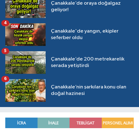
Çanakkale’de oraya doğalgaz
geliyor!
4
Çanakkale'de yangın, ekipler
seferber oldu
5
Çanakkale’de 200 metrekarelik
serada yetiştirdi
6
Çanakkale’nin şarkılara konu olan
doğal hazinesi