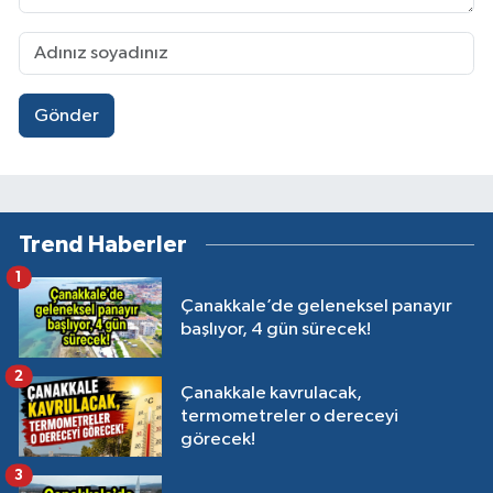
Gönder
Trend Haberler
1
Çanakkale’de geleneksel panayır
başlıyor, 4 gün sürecek!
2
Çanakkale kavrulacak,
termometreler o dereceyi
görecek!
3