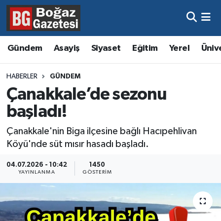
Asayiş
Hava Durumu
Gündem
Asayiş
Siyaset
Eğitim
Yerel
Üniv
Eğitim
Trafik Durumu
HABERLER
GÜNDEM
Ekonomi
Süper Lig Puan Durumu ve Fikstür
Çanakkale’de sezonu
başladı!
Gündem
Tüm Manşetler
Çanakkale'nin Biga ilçesine bağlı Hacıpehlivan
Kültür ve Sanat
Son Dakika Haberleri
Köyü'nde süt mısır hasadı başladı.
Magazin
Haber Arşivi
04.07.2026 - 10:42
1450
YAYINLANMA
GÖSTERIM
Resmi İlanlar
Sağlık