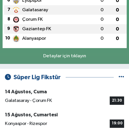
6
Eyüpspor
0
0
7
Galatasaray
0
0
8
Çorum FK
0
0
9
Gaziantep FK
0
0
10
Alanyaspor
0
0
Detaylar için tıklayın
Süper Lig Fikstür
14 Ağustos, Cuma
Galatasaray - Çorum FK
21:30
15 Ağustos, Cumartesi
Konyaspor - Rizespor
19:00