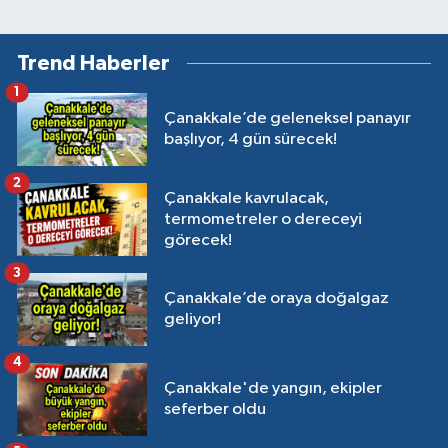
Trend Haberler
1
Çanakkale’de geleneksel panayır
başlıyor, 4 gün sürecek!
2
Çanakkale kavrulacak,
termometreler o dereceyi
görecek!
3
Çanakkale’de oraya doğalgaz
geliyor!
4
Çanakkale'de yangın, ekipler
seferber oldu