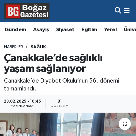
Asayiş
Hava Durumu
Gündem
Asayiş
Siyaset
Eğitim
Yerel
Üniv
Eğitim
Trafik Durumu
HABERLER
SAĞLIK
Ekonomi
Süper Lig Puan Durumu ve Fikstür
Çanakkale’de sağlıklı
yaşam sağlanıyor
Gündem
Tüm Manşetler
Çanakkale’de Diyabet Okulu’nun 56. dönemi
Kültür ve Sanat
Son Dakika Haberleri
tamamlandı.
Magazin
Haber Arşivi
23.02.2025 - 10:45
81
YAYINLANMA
GÖSTERIM
Resmi İlanlar
Sağlık