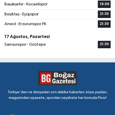
Başakşehir - Kocaelispor
19:00
Beşiktaş - Eyüpspor
21:30
Amed - Erzurumspor FK
21:30
17 Ağustos, Pazartesi
Samsunspor - Göztepe
21:30
Türkiye'den ve dünyadan son dakika haberleri, köşe yazıları,
magazinden siyasete, spordan seyahate her konuda Flow!