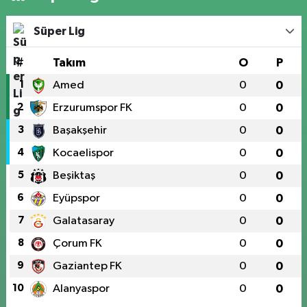
Süper Lig
#
Takım
O
P
1
Amed
0
0
2
Erzurumspor FK
0
0
3
Başakşehir
0
0
4
Kocaelispor
0
0
5
Beşiktaş
0
0
6
Eyüpspor
0
0
7
Galatasaray
0
0
8
Çorum FK
0
0
9
Gaziantep FK
0
0
10
Alanyaspor
0
0