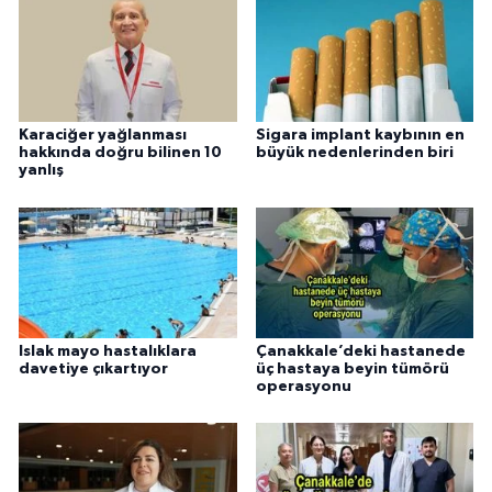
Karaciğer yağlanması
Sigara implant kaybının en
hakkında doğru bilinen 10
büyük nedenlerinden biri
yanlış
Islak mayo hastalıklara
Çanakkale’deki hastanede
davetiye çıkartıyor
üç hastaya beyin tümörü
operasyonu