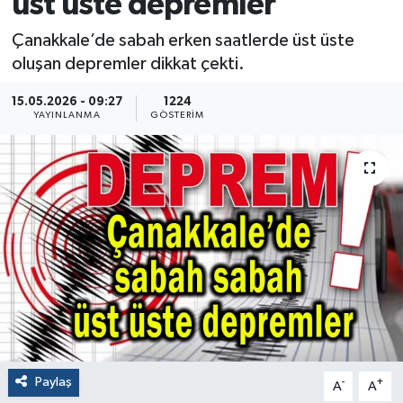
üst üste depremler
Çanakkale’de sabah erken saatlerde üst üste
oluşan depremler dikkat çekti.
15.05.2026 - 09:27
1224
YAYINLANMA
GÖSTERIM
Paylaş
-
+
A
A