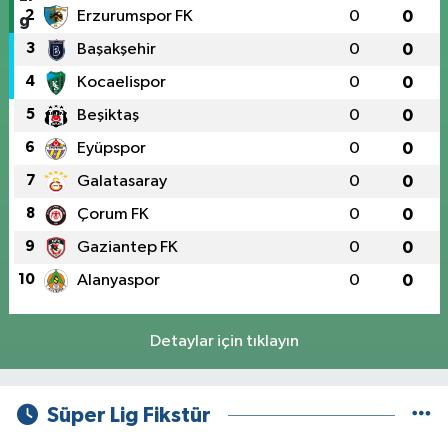
2
Erzurumspor FK
0
0
3
Başakşehir
0
0
4
Kocaelispor
0
0
5
Beşiktaş
0
0
6
Eyüpspor
0
0
7
Galatasaray
0
0
8
Çorum FK
0
0
9
Gaziantep FK
0
0
10
Alanyaspor
0
0
Detaylar için tıklayın
Süper Lig Fikstür