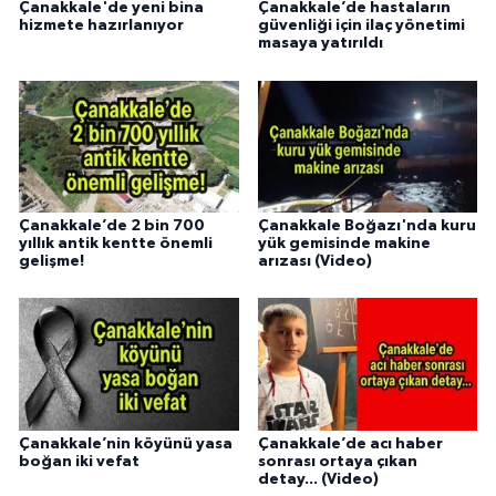
Çanakkale'de yeni bina
Çanakkale’de hastaların
hizmete hazırlanıyor
güvenliği için ilaç yönetimi
masaya yatırıldı
Çanakkale’de 2 bin 700
Çanakkale Boğazı'nda kuru
yıllık antik kentte önemli
yük gemisinde makine
gelişme!
arızası (Video)
Çanakkale’nin köyünü yasa
Çanakkale’de acı haber
boğan iki vefat
sonrası ortaya çıkan
detay... (Video)