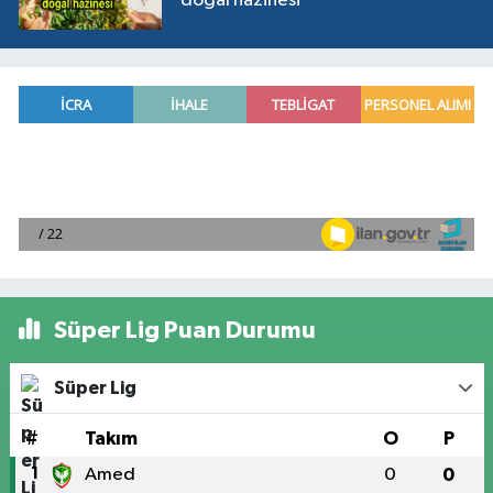
doğal hazinesi
Süper Lig Puan Durumu
Süper Lig
#
Takım
O
P
1
Amed
0
0