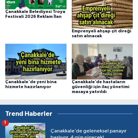
Çanakkale Belediyesi Troya
Festivali 2026 Reklam İlan
Emprenyeli ahşap çit direği
satın alınacak
Çanakkale'de yeni bina
Çanakkale’de hastaların
hizmete hazırlanıyor
güvenliği için ilaç yönetimi
masaya yatırıldı
Trend Haberler
1
Çanakkale’de geleneksel panayır
başlıyor, 4 gün sürecek!