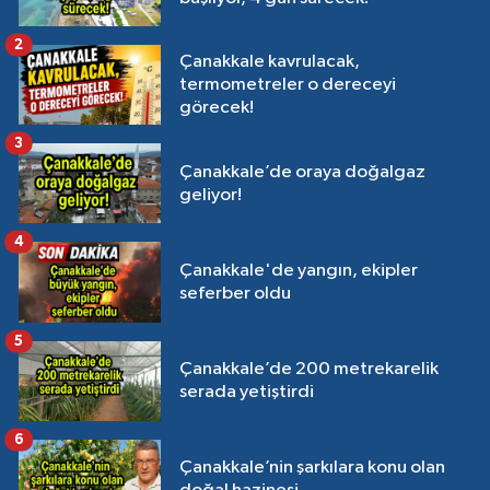
2
Çanakkale kavrulacak,
termometreler o dereceyi
görecek!
3
Çanakkale’de oraya doğalgaz
geliyor!
4
Çanakkale'de yangın, ekipler
seferber oldu
5
Çanakkale’de 200 metrekarelik
serada yetiştirdi
6
Çanakkale’nin şarkılara konu olan