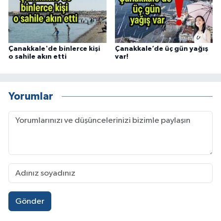
Çanakkale'de binlerce kişi
Çanakkale’de üç gün yağış
o sahile akın etti
var!
Yorumlar
Gönder