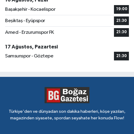
Başakşehir - Kocaelispor
19:00
Beşiktaş - Eyüpspor
21:30
Amed - Erzurumspor FK
21:30
17 Ağustos, Pazartesi
Samsunspor - Göztepe
21:30
Türkiye'den ve dünyadan son dakika haberleri, köşe yazıları,
magazinden siyasete, spordan seyahate her konuda Flow!