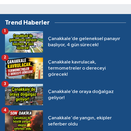
Trend Haberler
1
Çanakkale’de geleneksel panayır
başlıyor, 4 gün sürecek!
2
Çanakkale kavrulacak,
termometreler o dereceyi
görecek!
3
Çanakkale’de oraya doğalgaz
geliyor!
4
Çanakkale'de yangın, ekipler
seferber oldu