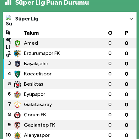
Süper Lig Puan Durumu
Süper Lig
#
Takım
O
P
1
Amed
0
0
2
Erzurumspor FK
0
0
3
Başakşehir
0
0
4
Kocaelispor
0
0
5
Beşiktaş
0
0
6
Eyüpspor
0
0
7
Galatasaray
0
0
8
Çorum FK
0
0
9
Gaziantep FK
0
0
10
Alanyaspor
0
0