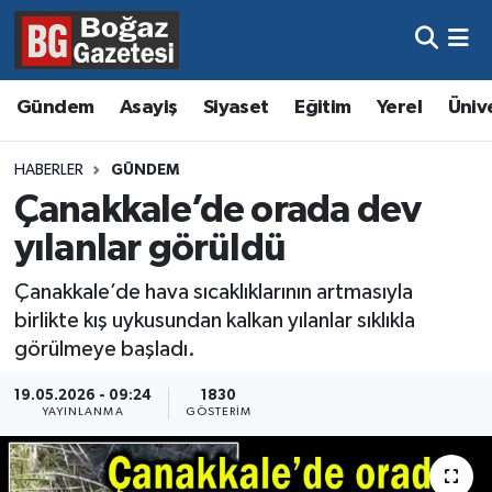
Asayiş
Hava Durumu
Gündem
Asayiş
Siyaset
Eğitim
Yerel
Üniv
Eğitim
Trafik Durumu
HABERLER
GÜNDEM
Ekonomi
Süper Lig Puan Durumu ve Fikstür
Çanakkale’de orada dev
yılanlar görüldü
Gündem
Tüm Manşetler
Çanakkale’de hava sıcaklıklarının artmasıyla
Kültür ve Sanat
Son Dakika Haberleri
birlikte kış uykusundan kalkan yılanlar sıklıkla
görülmeye başladı.
Magazin
Haber Arşivi
19.05.2026 - 09:24
1830
YAYINLANMA
GÖSTERIM
Resmi İlanlar
Sağlık