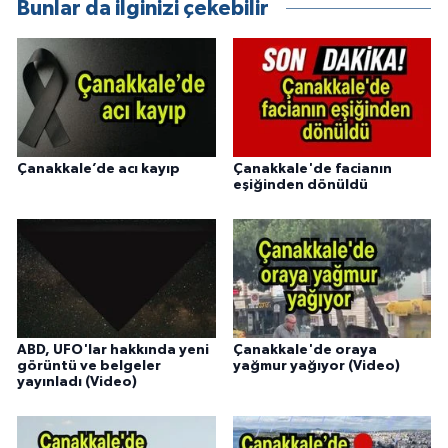
Bunlar da ilginizi çekebilir
Çanakkale’de acı kayıp
Çanakkale'de facianın
eşiğinden dönüldü
ABD, UFO'lar hakkında yeni
Çanakkale'de oraya
görüntü ve belgeler
yağmur yağıyor (Video)
yayınladı (Video)