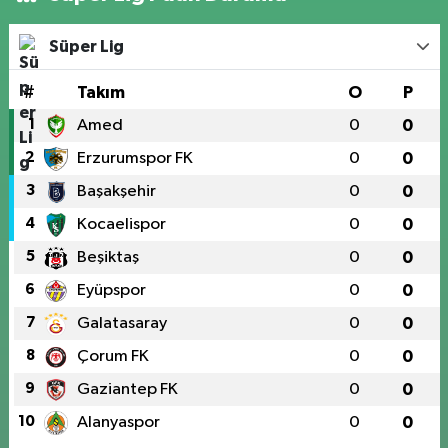
Süper Lig
#
Takım
O
P
1
Amed
0
0
2
Erzurumspor FK
0
0
3
Başakşehir
0
0
4
Kocaelispor
0
0
5
Beşiktaş
0
0
6
Eyüpspor
0
0
7
Galatasaray
0
0
8
Çorum FK
0
0
9
Gaziantep FK
0
0
10
Alanyaspor
0
0