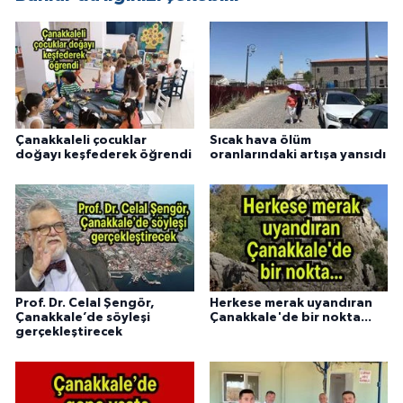
Çanakkaleli çocuklar
Sıcak hava ölüm
doğayı keşfederek öğrendi
oranlarındaki artışa yansıdı
Prof. Dr. Celal Şengör,
Herkese merak uyandıran
Çanakkale’de söyleşi
Çanakkale'de bir nokta...
gerçekleştirecek