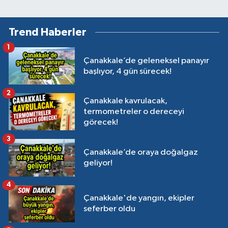
Trend Haberler
1
Çanakkale’de geleneksel panayır
başlıyor, 4 gün sürecek!
2
Çanakkale kavrulacak,
termometreler o dereceyi
görecek!
3
Çanakkale’de oraya doğalgaz
geliyor!
4
Çanakkale'de yangın, ekipler
seferber oldu