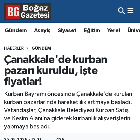
Asayiş
Hava Durumu
Gündem
Asayiş
Siyaset
Eğitim
Yerel
Üniv
Eğitim
Trafik Durumu
HABERLER
GÜNDEM
Ekonomi
Süper Lig Puan Durumu ve Fikstür
Çanakkale'de kurban
pazarı kuruldu, işte
Gündem
Tüm Manşetler
fiyatlar!
Kültür ve Sanat
Son Dakika Haberleri
Kurban Bayramı öncesinde Çanakkale’de kurulan
kurban pazarlarında hareketlilik artmaya başladı.
Magazin
Haber Arşivi
Vatandaşlar, Çanakkale Belediyesi Kurban Satış
ve Kesim Alanı’na giderek kurbanlık alışverişlerini
Resmi İlanlar
yapmaya başladı.
Sağlık
25.05.2026 - 12:31
426