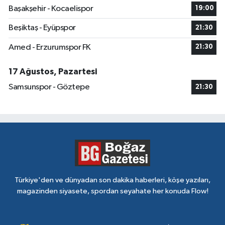
Başakşehir - Kocaelispor
19:00
Beşiktaş - Eyüpspor
21:30
Amed - Erzurumspor FK
21:30
17 Ağustos, Pazartesi
Samsunspor - Göztepe
21:30
Türkiye'den ve dünyadan son dakika haberleri, köşe yazıları,
magazinden siyasete, spordan seyahate her konuda Flow!