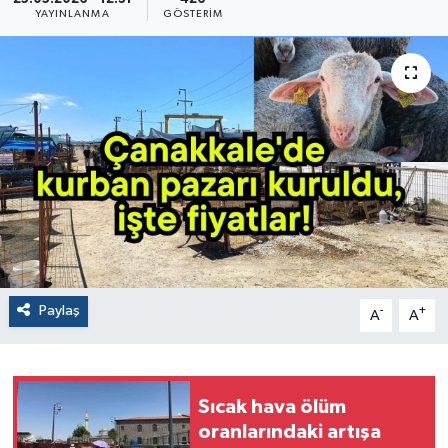
YAYINLANMA
GÖSTERIM
Paylaş
-
+
A
A
Sıcak hava ölüm
oranlarındaki artışa