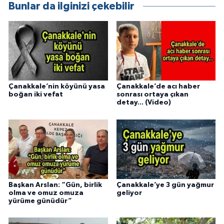
Bunlar da ilginizi çekebilir
Çanakkale’nin köyünü yasa
Çanakkale’de acı haber
boğan iki vefat
sonrası ortaya çıkan
detay... (Video)
Başkan Arslan: “Gün, birlik
Çanakkale’ye 3 gün yağmur
olma ve omuz omuza
geliyor
yürüme günüdür”