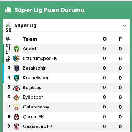
Süper Lig Puan Durumu
Süper Lig
#
Takım
O
P
1
Amed
0
0
2
Erzurumspor FK
0
0
3
Başakşehir
0
0
4
Kocaelispor
0
0
5
Beşiktaş
0
0
6
Eyüpspor
0
0
7
Galatasaray
0
0
8
Çorum FK
0
0
9
Gaziantep FK
0
0