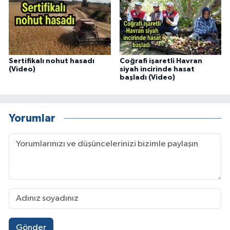
Sertifikalı nohut hasadı
Coğrafi işaretli Havran
(Video)
siyah incirinde hasat
başladı (Video)
Yorumlar
Gönder