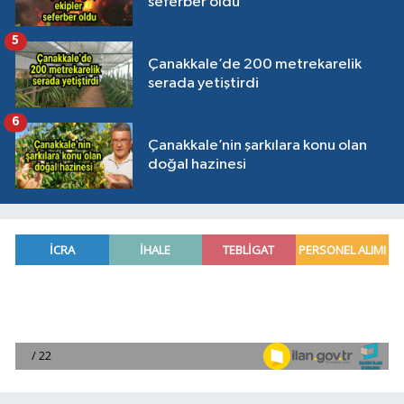
seferber oldu
5
Çanakkale’de 200 metrekarelik
serada yetiştirdi
6
Çanakkale’nin şarkılara konu olan
doğal hazinesi