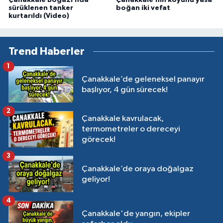
Çanakkale Boğazı’nda
Çanakkale’nin köyünü yasa
sürüklenen tanker
boğan iki vefat
kurtarıldı (Video)
Trend Haberler
1
Çanakkale’de geleneksel panayır
başlıyor, 4 gün sürecek!
2
Çanakkale kavrulacak,
termometreler o dereceyi
görecek!
3
Çanakkale’de oraya doğalgaz
geliyor!
4
Çanakkale'de yangın, ekipler