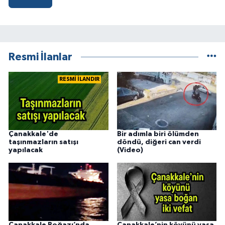
Resmi İlanlar
RESMİ İLANDIR
Çanakkale'de
Bir adımla biri ölümden
taşınmazların satışı
döndü, diğeri can verdi
yapılacak
(Video)