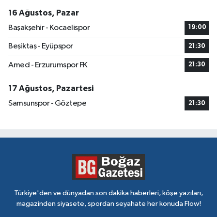
16 Ağustos, Pazar
Başakşehir - Kocaelispor
19:00
Beşiktaş - Eyüpspor
21:30
Amed - Erzurumspor FK
21:30
17 Ağustos, Pazartesi
Samsunspor - Göztepe
21:30
Türkiye'den ve dünyadan son dakika haberleri, köşe yazıları,
magazinden siyasete, spordan seyahate her konuda Flow!