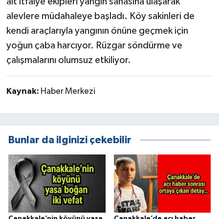
ait itfaiye ekipleri yangın sahasına ulaşarak
alevlere müdahaleye başladı. Köy sakinleri de
kendi araçlarıyla yangının önüne geçmek için
yoğun çaba harcıyor. Rüzgar söndürme ve
çalışmalarını olumsuz etkiliyor.
Kaynak:
Haber Merkezi
Bunlar da ilginizi çekebilir
Çanakkale’nin köyünü yasa
Çanakkale’de acı haber