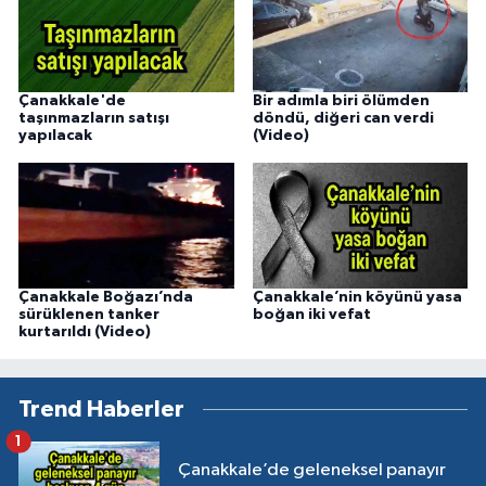
Çanakkale'de
Bir adımla biri ölümden
taşınmazların satışı
döndü, diğeri can verdi
yapılacak
(Video)
Çanakkale Boğazı’nda
Çanakkale’nin köyünü yasa
sürüklenen tanker
boğan iki vefat
kurtarıldı (Video)
Trend Haberler
1
Çanakkale’de geleneksel panayır