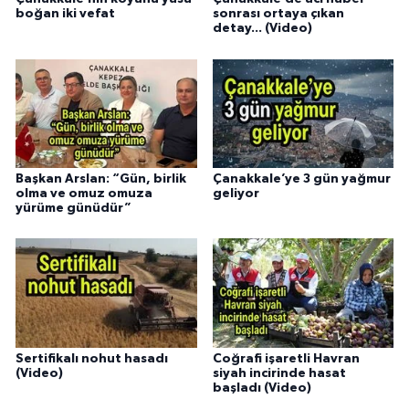
boğan iki vefat
sonrası ortaya çıkan
detay... (Video)
Başkan Arslan: “Gün, birlik
Çanakkale’ye 3 gün yağmur
olma ve omuz omuza
geliyor
yürüme günüdür”
Sertifikalı nohut hasadı
Coğrafi işaretli Havran
(Video)
siyah incirinde hasat
başladı (Video)