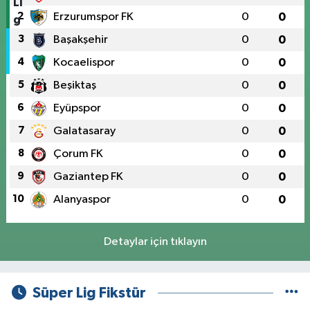
2
Erzurumspor FK
0
0
3
Başakşehir
0
0
4
Kocaelispor
0
0
5
Beşiktaş
0
0
6
Eyüpspor
0
0
7
Galatasaray
0
0
8
Çorum FK
0
0
9
Gaziantep FK
0
0
10
Alanyaspor
0
0
Detaylar için tıklayın
Süper Lig Fikstür