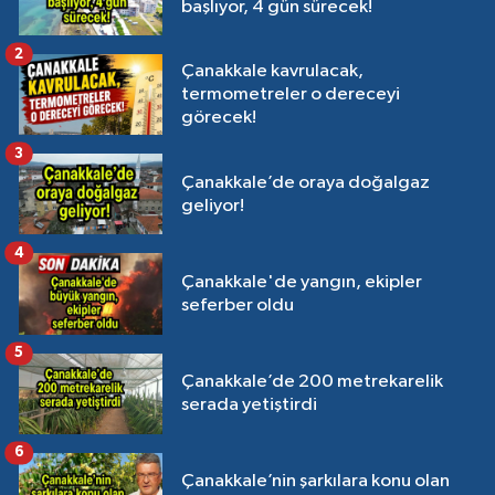
başlıyor, 4 gün sürecek!
2
Çanakkale kavrulacak,
termometreler o dereceyi
görecek!
3
Çanakkale’de oraya doğalgaz
geliyor!
4
Çanakkale'de yangın, ekipler
seferber oldu
5
Çanakkale’de 200 metrekarelik
serada yetiştirdi
6
Çanakkale’nin şarkılara konu olan