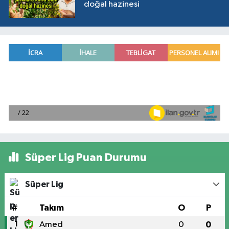
doğal hazinesi
Süper Lig Puan Durumu
Süper Lig
#
Takım
O
P
1
Amed
0
0