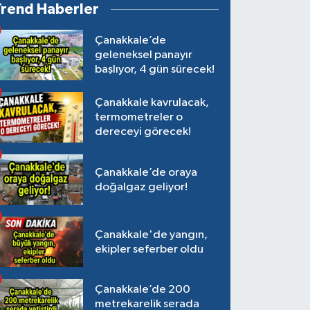
Trend Haberler
Çanakkale’de
geleneksel panayır
başlıyor, 4 gün sürecek!
Çanakkale kavrulacak,
termometreler o
dereceyi görecek!
Çanakkale’de oraya
doğalgaz geliyor!
Çanakkale'de yangın,
ekipler seferber oldu
Çanakkale’de 200
metrekarelik serada