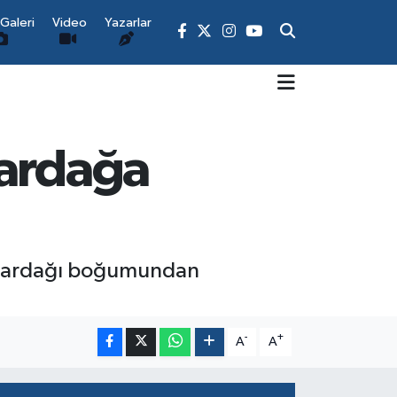
Galeri
Video
Yazarlar
Bardağa
y bardağı boğumundan
-
+
A
A