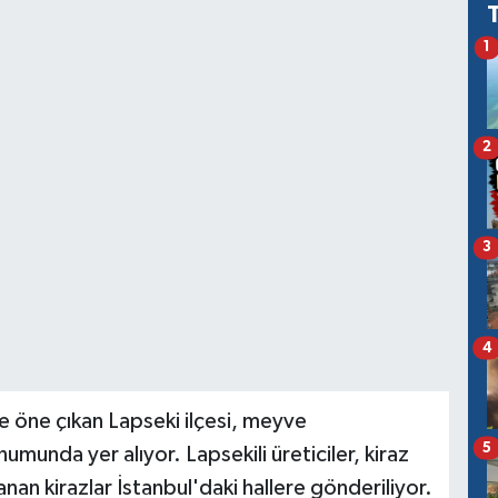
1
2
3
4
le öne çıkan Lapseki ilçesi, meyve
5
umunda yer alıyor. Lapsekili üreticiler, kiraz
an kirazlar İstanbul'daki hallere gönderiliyor.