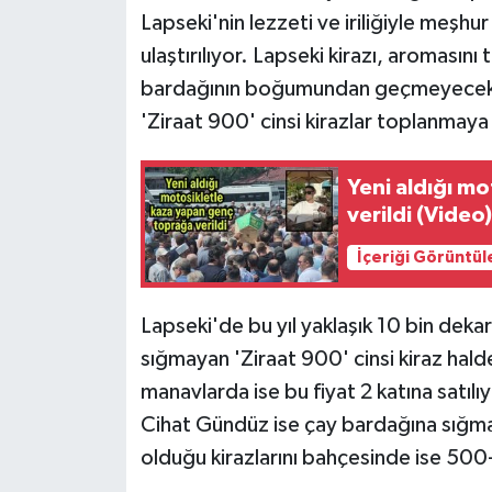
Lapseki'nin lezzeti ve iriliğiyle meşhur
ulaştırılıyor. Lapseki kirazı, aromasın
bardağının boğumundan geçmeyecek ka
'Ziraat 900' cinsi kirazlar toplanmaya
Yeni aldığı m
verildi (Video
İçeriği Görüntül
Lapseki'de bu yıl yaklaşık 10 bin dekar
sığmayan 'Ziraat 900' cinsi kiraz halde
manavlarda ise bu fiyat 2 katına satılıy
Cihat Gündüz ise çay bardağına sığma
olduğu kirazlarını bahçesinde ise 500