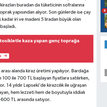
 kirazları buradan da tüketicinin sofralarına
6
ı toprak yapısından alıyor. Son günlerde ise çay
dar iri ve madeni 5 liradan büyük olan
 başladı.
otosikletle kaza yapan genç toprağa
)
e
 arası alanda kiraz üretimi yapılıyor. Bardağa
 100 ile 700 TL başlayan fiyatlara satılırken,
or. 14 yıldır Lapseki'de kirazcılık ile uğraşan
yan, hem lezzeti hem de boyutuyla iddialı
-600 TL arasında satıyor.