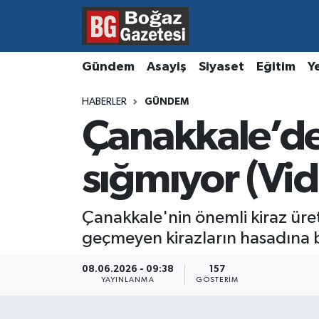
Asayiş
Hava Durumu
Gündem
Asayiş
Siyaset
Eğitim
Y
Eğitim
Trafik Durumu
HABERLER
GÜNDEM
Çanakkale’de
Ekonomi
Süper Lig Puan Durumu ve Fikstür
Gündem
Tüm Manşetler
sığmıyor (Vi
Kültür ve Sanat
Son Dakika Haberleri
Çanakkale'nin önemli kiraz ür
geçmeyen kirazların hasadına 
Magazin
Haber Arşivi
08.06.2026 - 09:38
157
Resmi İlanlar
YAYINLANMA
GÖSTERIM
Sağlık