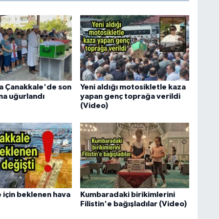
ha Çanakkale'de son
Yeni aldığı motosikletle kaza
na uğurlandı
yapan genç toprağa verildi
(Video)
 için beklenen hava
Kumbaradaki birikimlerini
Filistin'e bağışladılar (Video)