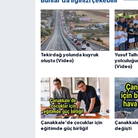
Bunlar da ilginizi çekebilir
Tekirdağ yolunda kuyruk
Yusuf Tal
oluştu (Video)
yolculuğu
(Video)
Çanakkale’de çocuklar için
Çanakkale
eğitimde güç birliği!
değişti