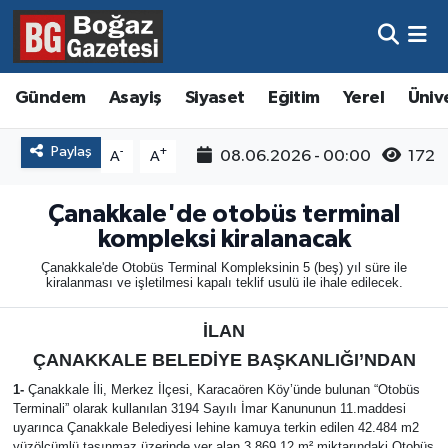
Asayiş
Hava Durumu
Gündem
Asayiş
Siyaset
Eğitim
Yerel
Üniv
Eğitim
Trafik Durumu
Paylaş
-
+
08.06.2026 - 00:00
172
A
A
Ekonomi
Süper Lig Puan Durumu ve Fikstür
Çanakkale'de otobüs terminal
Gündem
Tüm Manşetler
kompleksi kiralanacak
Çanakkale'de Otobüs Terminal Kompleksinin 5 (beş) yıl süre ile
Kültür ve Sanat
Son Dakika Haberleri
kiralanması ve işletilmesi kapalı teklif usulü ile ihale edilecek.
İLAN
Magazin
Haber Arşivi
ÇANAKKALE BELEDİYE BAŞKANLIĞI’NDAN
Resmi İlanlar
1-
Çanakkale İli, Merkez İlçesi, Karacaören Köy’ünde bulunan “Otobüs
Terminali” olarak kullanılan 3194 Sayılı İmar Kanununun 11.maddesi
uyarınca Çanakkale Belediyesi lehine kamuya terkin edilen 42.484 m2
Sağlık
yüzölçümlü taşınmaz üzerinde yer alan 3.869,12 m² miktarındaki Otobüs