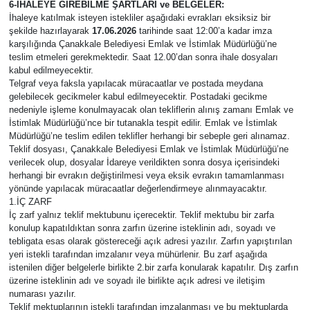
6-İHALEYE GİREBİLME ŞARTLARI ve BELGELER:
İhaleye katılmak isteyen istekliler aşağıdaki evrakları eksiksiz bir
şekilde hazırlayarak
17.06.2026
tarihinde saat 12:00’a kadar imza
karşılığında Çanakkale Belediyesi Emlak ve İstimlak Müdürlüğü’ne
teslim etmeleri gerekmektedir. Saat 12.00’dan sonra ihale dosyaları
kabul edilmeyecektir.
Telgraf veya faksla yapılacak müracaatlar ve postada meydana
gelebilecek gecikmeler kabul edilmeyecektir. Postadaki gecikme
nedeniyle işleme konulmayacak olan tekliflerin alınış zamanı Emlak ve
İstimlak Müdürlüğü’nce bir tutanakla tespit edilir. Emlak ve İstimlak
Müdürlüğü’ne teslim edilen teklifler herhangi bir sebeple geri alınamaz.
Teklif dosyası, Çanakkale Belediyesi Emlak ve İstimlak Müdürlüğü’ne
verilecek olup, dosyalar İdareye verildikten sonra dosya içerisindeki
herhangi bir evrakın değiştirilmesi veya eksik evrakın tamamlanması
yönünde yapılacak müracaatlar değerlendirmeye alınmayacaktır.
1.İÇ ZARF
İç zarf yalnız teklif mektubunu içerecektir. Teklif mektubu bir zarfa
konulup kapatıldıktan sonra zarfın üzerine isteklinin adı, soyadı ve
tebligata esas olarak göstereceği açık adresi yazılır. Zarfın yapıştırılan
yeri istekli tarafından imzalanır veya mühürlenir. Bu zarf aşağıda
istenilen diğer belgelerle birlikte 2.bir zarfa konularak kapatılır. Dış zarfın
üzerine isteklinin adı ve soyadı ile birlikte açık adresi ve iletişim
numarası yazılır.
Teklif mektuplarının istekli tarafından imzalanması ve bu mektuplarda