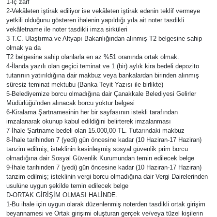
1-İç zarf
2-Vekâleten iştirak ediliyor ise vekâleten iştirak edenin teklif vermeye
yetkili olduğunu gösteren ihalenin yapıldığı yıla ait noter tasdikli
vekâletname ile noter tasdikli imza sirküleri
3-T.C. Ulaştırma ve Altyapı Bakanlığından alınmış T2 belgesine sahip
olmak ya da
T2 belgesine sahip olanlarla en az %51 oranında ortak olmak.
4-İlanda yazılı olan geçici teminat ve 1 (bir) aylık kira bedeli depozito
tutarının yatırıldığına dair makbuz veya bankalardan birinden alınmış
süresiz teminat mektubu (Banka Teyit Yazısı ile birlikte)
5-Belediyemize borcu olmadığına dair Çanakkale Belediyesi Gelirler
Müdürlüğü’nden alınacak borcu yoktur belgesi
6-Kiralama Şartnamesinin her bir sayfasının istekli tarafından
imzalanarak okunup kabul edildiğini belirterek imzalanması
7-İhale Şartname bedeli olan 15.000,00-TL. Tutarındaki makbuz
8-İhale tarihinden 7 (yedi) gün öncesine kadar (10 Haziran-17 Haziran)
tanzim edilmiş; isteklinin kesinleşmiş sosyal güvenlik prim borcu
olmadığına dair Sosyal Güvenlik Kurumundan temin edilecek belge
9-İhale tarihinden 7 (yedi) gün öncesine kadar (10 Haziran-17 Haziran)
tanzim edilmiş; isteklinin vergi borcu olmadığına dair Vergi Dairelerinden
usulüne uygun şekilde temin edilecek belge
D-ORTAK GİRİŞİM OLMASI HALİNDE:
1-Bu ihale için uygun olarak düzenlenmiş noterden tasdikli ortak girişim
beyannamesi ve Ortak girişimi oluşturan gerçek ve/veya tüzel kişilerin