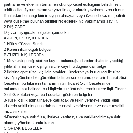
şartname ve eklerinin tamamen okunup kabul edildiğinin belirtilmesi,
teklif edilen fiyatın rakam ve yazı ile açık olarak yazılması zorunludur.
Bunlardan herhangi birinin uygun olmayan veya üzerinde kazıntı, silinti
veya düzeltme bulunan teklifler ret edilerek hiç yapılmamış sayılır.
2.DIŞ ZARF
Dış zarf aşağıdaki belgeleri içerecektir.
A-GERÇEK KİŞİLERDEN:
1-Nüfus Cüzdan Sureti
2-Kanuni ikametgâh belgesi
B-TÜZEL KİŞİLERDEN:
1-Mevzuatı gereği siciline kayıtlı bulunduğu idareden ihalenin yapıldığı
yılda alınmış tüzel kişiliğin sicile kayıtlı olduğuna dair belge
2-İlgisine göre tüzel kişiliğin ortakları, üyeler veya kurucuları ile tüzel
kişiliğin yönetimdeki görevlileri belirten son durumu gösterir Ticaret Sicil
Gazetesi, bu bilgilerin tamamının bir Ticaret Sicil Gazetesinde
bulunmaması halinde, bu bilgilerin tümünü göstermek üzere ilgili Ticaret
Sicil Gazeteleri veya bu hususları gösteren belgeler
3-Tüzel kişilik adına ihaleye katılacak ve teklif vermeye yetkili olan
kişilerin vekili olduğuna dair noter onaylı vekâletname ve noter tasdikli
imza sirküleri
4-Dernek veya vakıf ise, ihaleye katılmaya ve yetkilendirilmeye dair
alınmış yönetim kurulu kararı
C-ORTAK BELGELER: