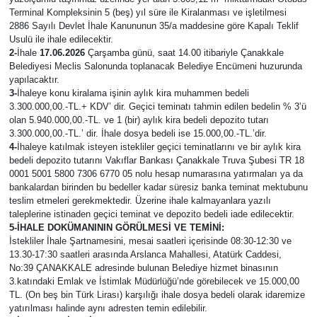
Terminal Kompleksinin 5 (beş) yıl süre ile Kiralanması ve işletilmesi
2886 Sayılı Devlet İhale Kanununun 35/a maddesine göre Kapalı Teklif
Usulü ile ihale edilecektir.
2-
İhale
17.06.2026
Çarşamba günü, saat 14.00 itibariyle Çanakkale
Belediyesi Meclis Salonunda toplanacak Belediye Encümeni huzurunda
yapılacaktır.
3-
İhaleye konu kiralama işinin aylık kira muhammen bedeli
3.300.000,00.-TL.+ KDV’ dir. Geçici teminatı tahmin edilen bedelin % 3’ü
olan 5.940.000,00.-TL. ve 1 (bir) aylık kira bedeli depozito tutarı
3.300.000,00.-TL.’ dir. İhale dosya bedeli ise 15.000,00.-TL.’dir.
4-
İhaleye katılmak isteyen istekliler geçici teminatlarını ve bir aylık kira
bedeli depozito tutarını Vakıflar Bankası Çanakkale Truva Şubesi TR 18
0001 5001 5800 7306 6770 05 nolu hesap numarasına yatırmaları ya da
bankalardan birinden bu bedeller kadar süresiz banka teminat mektubunu
teslim etmeleri gerekmektedir. Üzerine ihale kalmayanlara yazılı
taleplerine istinaden geçici teminat ve depozito bedeli iade edilecektir.
5-İHALE DOKÜMANININ GÖRÜLMESİ VE TEMİNİ:
İstekliler İhale Şartnamesini, mesai saatleri içerisinde 08:30-12:30 ve
13.30-17:30 saatleri arasında Arslanca Mahallesi, Atatürk Caddesi,
No:39 ÇANAKKALE adresinde bulunan Belediye hizmet binasının
3.katındaki Emlak ve İstimlak Müdürlüğü’nde görebilecek ve 15.000,00
TL. (On beş bin Türk Lirası) karşılığı ihale dosya bedeli olarak idaremize
yatırılması halinde aynı adresten temin edilebilir.