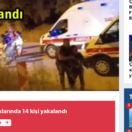
Ç
B
F
R
Ç
a
y
1
larında 14 kişi yakalandı
e