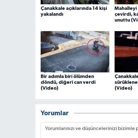
Çanakkale açıklarında 14 kişi
Mahalleyi 
yakalandı
çevirdi, k
unuttu (V
Bir adımla biri ölümden
Çanakkale
döndü, diğeri can verdi
sürüklenen
(Video)
(Video)
Yorumlar