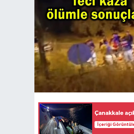
Çanakkale açık
İçeriği Görüntül