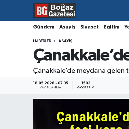
Asayiş
Hava Durumu
Gündem
Asayiş
Siyaset
Eğitim
Y
Eğitim
Trafik Durumu
HABERLER
ASAYIŞ
Çanakkale’de
Ekonomi
Süper Lig Puan Durumu ve Fikstür
Gündem
Tüm Manşetler
Çanakkale’de meydana gelen traf
Kültür ve Sanat
Son Dakika Haberleri
18.05.2026 - 07:35
1503
YAYINLANMA
GÖSTERIM
Magazin
Haber Arşivi
Resmi İlanlar
Sağlık