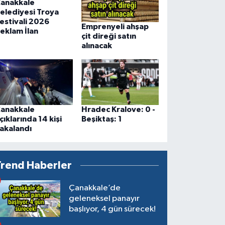
anakkale
elediyesi Troya
estivali 2026
Emprenyeli ahşap
eklam İlan
çit direği satın
alınacak
anakkale
Hradec Kralove: 0 -
çıklarında 14 kişi
Beşiktaş: 1
akalandı
Trend Haberler
Çanakkale’de
geleneksel panayır
başlıyor, 4 gün sürecek!