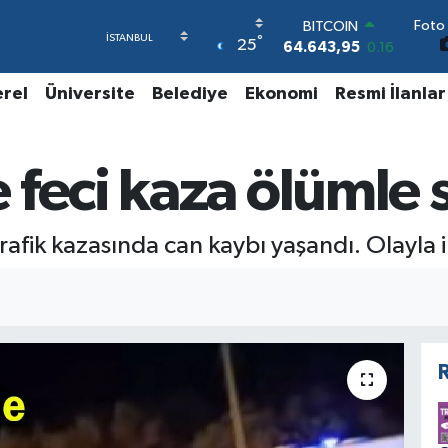
Foto 
DOLAR
°
25
47,6704
0
EURO
55,0406
-0.08
erel
Üniversite
Belediye
Ekonomi
Resmi İlanlar
STERLİN
64,2143
0
GRAM ALTIN
 feci kaza ölümle 
6500.87
0.12
BİST100
13.799
70
BITCOIN
ik kazasında can kaybı yaşandı. Olayla ilg
64.643,95
0.16
R