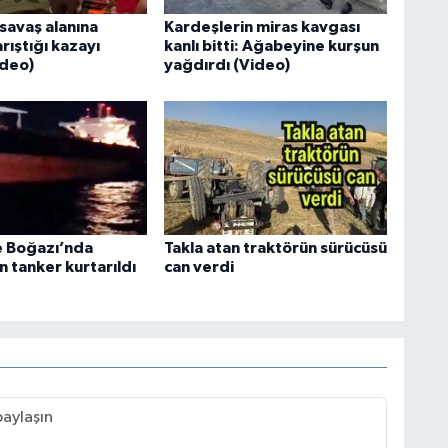
savaş alanına
Kardeşlerin miras kavgası
arıştığı kazayı
kanlı bitti: Ağabeyine kurşun
ideo)
yağdırdı (Video)
 Boğazı’nda
Takla atan traktörün sürücüsü
 tanker kurtarıldı
can verdi