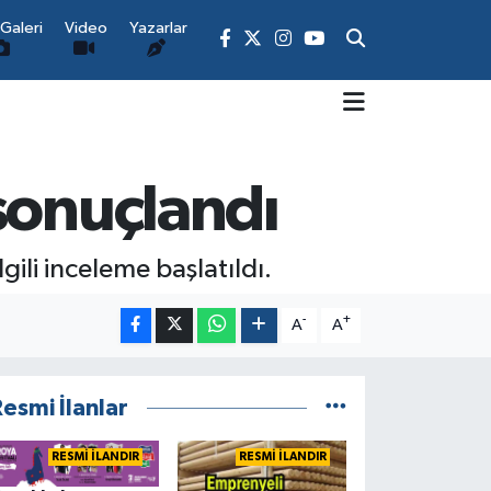
Galeri
Video
Yazarlar
sonuçlandı
ili inceleme başlatıldı.
-
+
A
A
esmi İlanlar
RESMİ İLANDIR
RESMİ İLANDIR