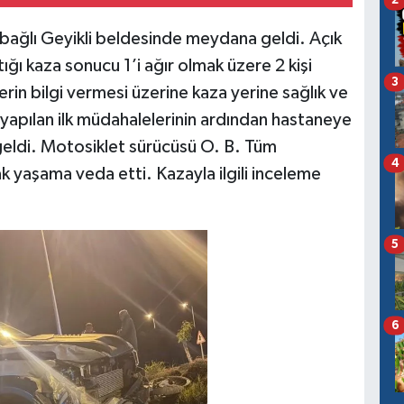
2
 bağlı Geyikli beldesinde meydana geldi. Açık
tığı kaza sonucu 1’i ağır olmak üzere 2 kişi
3
rin bilgi vermesi üzerine kaza yerine sağlık ve
r yapılan ilk müdahalelerinin ardından hastaneye
r geldi. Motosiklet sürücüsü O. B. Tüm
4
 yaşama veda etti. Kazayla ilgili inceleme
5
6