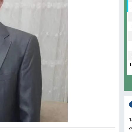
1
1
G