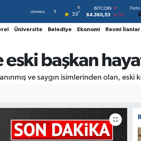
64.360,53
-0.76
Foto 
°
DOLAR
33
47,7069
0.17
EURO
erel
Üniversite
Belediye
Ekonomi
Resmi İlanlar
55,0265
0.01
STERLİN
64,1897
0.02
GRAM ALTIN
 eski başkan hayat
6618.49
2.12
BİST100
13.887
64
anınmış ve saygın isimlerinden olan, eski 
R