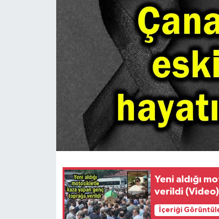
Yeni aldığı m
verildi (Video
İçeriği Görüntül