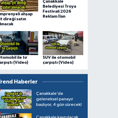
Çanakkale
Belediyesi Troya
Festivali 2026
mprenyeli ahşap
Reklam İlan
it direği satın
lınacak
tomobil ile tır
SUV ile otomobil
arpıştı (Video)
çarpıştı (Video)
Trend Haberler
Çanakkale’de
geleneksel panayır
başlıyor, 4 gün sürecek!
Çanakkale kavrulacak,