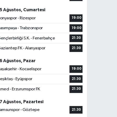
5 Ağustos, Cumartesi
onyaspor - Rizespor
19:00
asımpaşa - Trabzonspor
19:00
ençlerbirliği S.K. - Fenerbahçe
21:30
aziantep FK - Alanyaspor
21:30
6 Ağustos, Pazar
aşakşehir - Kocaelispor
19:00
eşiktaş - Eyüpspor
21:30
med - Erzurumspor FK
21:30
7 Ağustos, Pazartesi
amsunspor - Göztepe
21:30