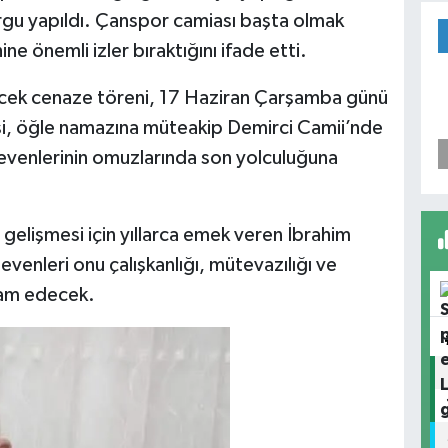
urgu yapıldı. Çanspor camiası başta olmak
ine önemli izler bıraktığını ifade etti.
cek cenaze töreni, 17 Haziran Çarşamba günü
si, öğle namazına müteakip Demirci Camii’nde
evenlerinin omuzlarında son yolculuğuna
gelişmesi için yıllarca emek veren İbrahim
venleri onu çalışkanlığı, mütevazılığı ve
vam edecek.