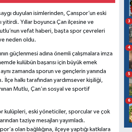
saygı duyulan isimlerinden, Çanspor’un eski
3
yitirdi. Yıllar boyunca Çan ilçesine ve
tlu’nun vefat haberi, başta spor çevreleri
ye neden oldu.
4
ının güçlenmesi adına önemli çalışmalara imza
nemde kulübün başarısı için büyük emek
l aynı zamanda sporun ve gençlerin yanında
5
 İlçe halkı tarafından yardımsever kişiliği,
nınan Mutlu, Çan’ın sosyal ve sportif
6
 kulüpleri, eski yöneticiler, sporcular ve çok
rından taziye mesajları yayımladı.
r’a olan bağlılığına, ilçeye yaptığı katkılara