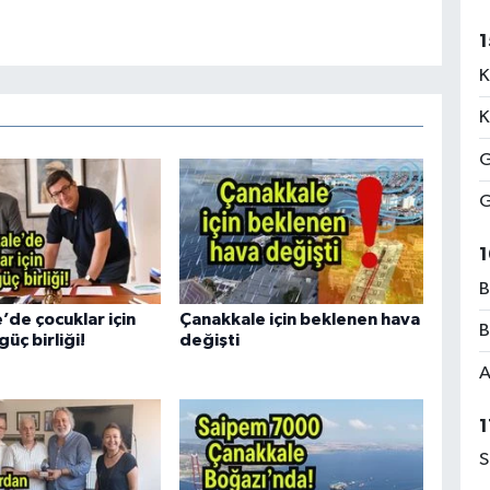
1
K
K
G
G
1
B
’de çocuklar için
Çanakkale için beklenen hava
B
üç birliği!
değişti
A
1
S