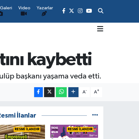
Galeri
Video
Yazarlar
ını kaybetti
kulüp başkanı yaşama veda etti.
-
+
A
A
esmi İlanlar
RESMİ İLANDIR
RESMİ İLANDIR