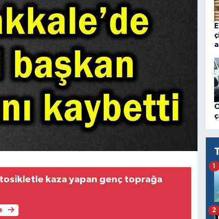
E
ç
a
O
ç
1
otosikletle kaza yapan genç toprağa
)
e
2