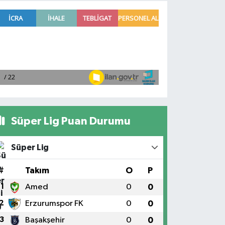
Süper Lig Puan Durumu
Süper Lig
#
Takım
O
P
1
Amed
0
0
2
Erzurumspor FK
0
0
3
Başakşehir
0
0