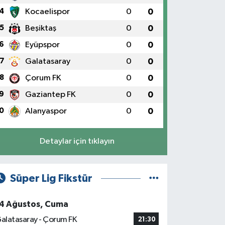
4
Kocaelispor
0
0
5
Beşiktaş
0
0
6
Eyüpspor
0
0
7
Galatasaray
0
0
8
Çorum FK
0
0
9
Gaziantep FK
0
0
0
Alanyaspor
0
0
Detaylar için tıklayın
Süper Lig Fikstür
4 Ağustos, Cuma
alatasaray - Çorum FK
21:30