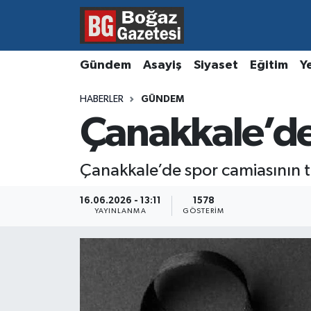
Asayiş
Hava Durumu
Gündem
Asayiş
Siyaset
Eğitim
Y
Eğitim
Trafik Durumu
HABERLER
GÜNDEM
Çanakkale’de
Ekonomi
Süper Lig Puan Durumu ve Fikstür
Gündem
Tüm Manşetler
Çanakkale’de spor camiasının t
Kültür ve Sanat
Son Dakika Haberleri
16.06.2026 - 13:11
1578
YAYINLANMA
GÖSTERIM
Magazin
Haber Arşivi
Resmi İlanlar
Sağlık