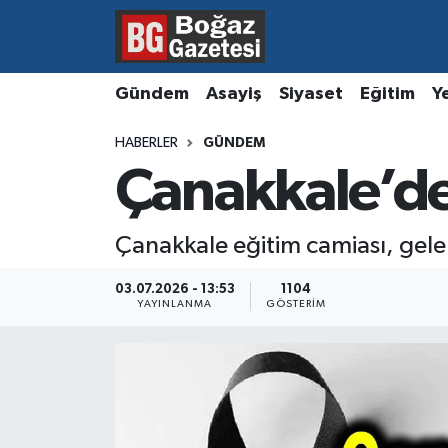
Asayiş
Hava Durumu
Gündem
Asayiş
Siyaset
Eğitim
Y
Eğitim
Trafik Durumu
HABERLER
GÜNDEM
Çanakkale’de
Ekonomi
Süper Lig Puan Durumu ve Fikstür
Gündem
Tüm Manşetler
Çanakkale eğitim camiası, gele
Kültür ve Sanat
Son Dakika Haberleri
03.07.2026 - 13:53
1104
YAYINLANMA
GÖSTERIM
Magazin
Haber Arşivi
Resmi İlanlar
Sağlık