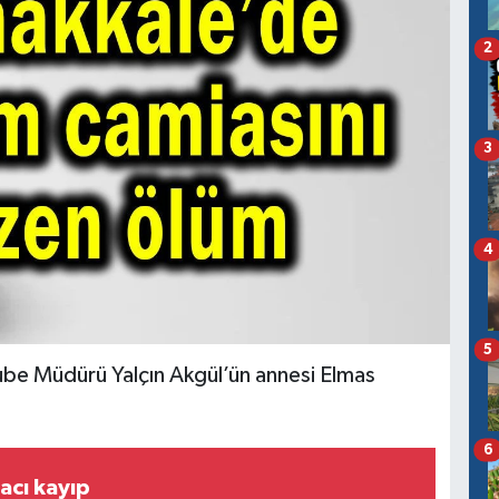
2
3
4
5
Şube Müdürü Yalçın Akgül’ün annesi Elmas
.
6
acı kayıp