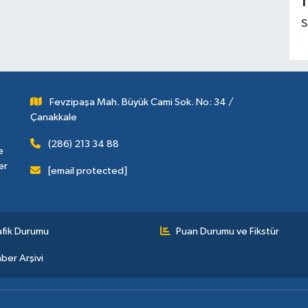
1
S
Fevzipaşa Mah. Büyük Cami Sok. No: 34 /
Çanakkale
(286) 213 34 88
e
er
[email protected]
afik Durumu
Puan Durumu ve Fikstür
ber Arşivi