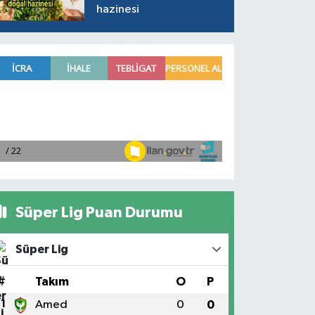
hazinesi
Süper Lig Puan Durumu
Süper Lig
#
Takım
O
P
1
Amed
0
0