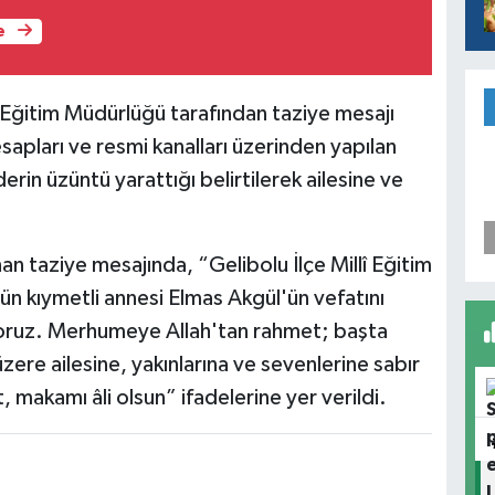
e
î Eğitim Müdürlüğü tarafından taziye mesajı
pları ve resmi kanalları üzerinden yapılan
rin üzüntü yarattığı belirtilerek ailesine ve
an taziye mesajında, “Gelibolu İlçe Millî Eğitim
n kıymetli annesi Elmas Akgül'ün vefatını
yoruz. Merhumeye Allah'tan rahmet; başta
re ailesine, yakınlarına ve sevenlerine sabır
 makamı âli olsun” ifadelerine yer verildi.