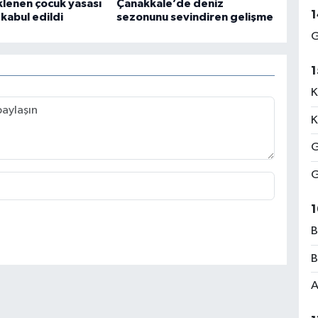
klenen çocuk yasası
Çanakkale’de deniz
1
abul edildi
sezonunu sevindiren gelişme
G
1
K
K
G
G
1
B
B
A