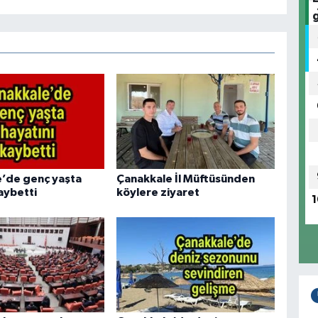
’de genç yaşta
Çanakkale İl Müftüsünden
aybetti
köylere ziyaret
1