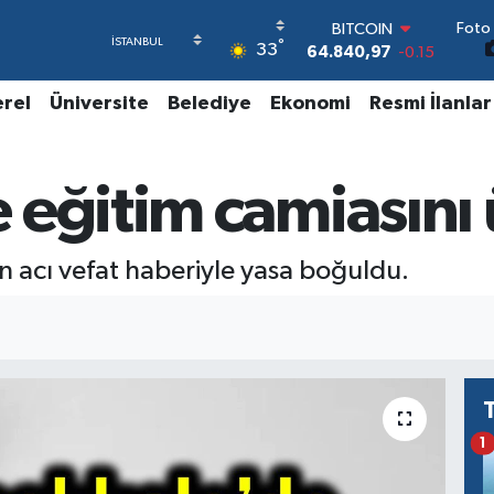
Foto 
BITCOIN
°
33
64.840,97
-0.15
DOLAR
47,7436
0.18
erel
Üniversite
Belediye
Ekonomi
Resmi İlanlar
EURO
55,2510
0.32
STERLİN
 eğitim camiasını
64,4811
0.38
GRAM ALTIN
6660.55
0
BİST100
n acı vefat haberiyle yasa boğuldu.
13.779
-14
1