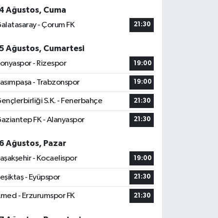
4 Ağustos, Cuma
alatasaray - Çorum FK
21:30
5 Ağustos, Cumartesi
onyaspor - Rizespor
19:00
asımpaşa - Trabzonspor
19:00
ençlerbirliği S.K. - Fenerbahçe
21:30
aziantep FK - Alanyaspor
21:30
6 Ağustos, Pazar
aşakşehir - Kocaelispor
19:00
eşiktaş - Eyüpspor
21:30
med - Erzurumspor FK
21:30