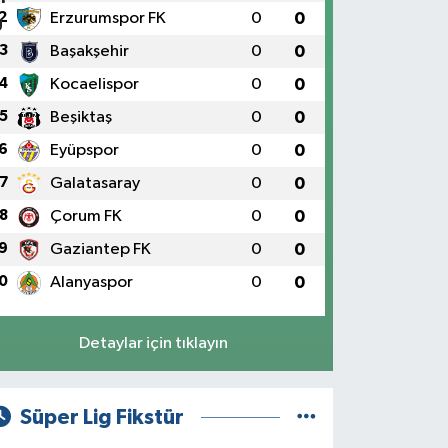
2
Erzurumspor FK
0
0
3
Başakşehir
0
0
4
Kocaelispor
0
0
5
Beşiktaş
0
0
6
Eyüpspor
0
0
7
Galatasaray
0
0
8
Çorum FK
0
0
9
Gaziantep FK
0
0
0
Alanyaspor
0
0
Detaylar için tıklayın
Süper Lig Fikstür