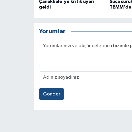
Çanakkale'ye kritik uyarı
Suça sürü
geldi
TBMM’de k
Yorumlar
Gönder