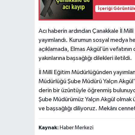
İçeriği Görüntül
Acı haberin ardından Çanakkale İl Mill
yayımlandı. Kurumun sosyal medya hesa
açıklamada, Elmas Akgül’ün vefatının de
yakınlarına başsağlığı dilekleri iletildi.
İl Millî Eğitim Müdürlüğünden yayımlan
Müdürlüğü Şube Müdürü Yalçın Akgül'ü
derin bir üzüntüyle öğrenmiş bulunu
Şube Müdürümüz Yalçın Akgül olmak üze
ve başsağlığı diliyoruz. Mekânı cennet,
Kaynak:
Haber Merkezi