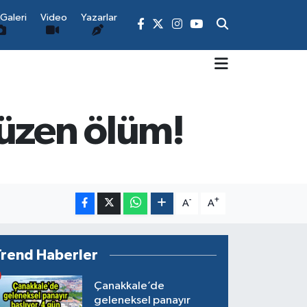
Galeri
Video
Yazarlar
 üzen ölüm!
-
+
A
A
Trend Haberler
Çanakkale’de
geleneksel panayır