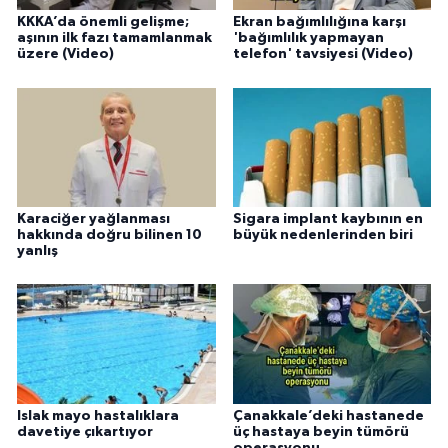
KKKA’da önemli gelişme;
Ekran bağımlılığına karşı
aşının ilk fazı tamamlanmak
'bağımlılık yapmayan
üzere (Video)
telefon' tavsiyesi (Video)
Karaciğer yağlanması
Sigara implant kaybının en
hakkında doğru bilinen 10
büyük nedenlerinden biri
yanlış
Islak mayo hastalıklara
Çanakkale’deki hastanede
davetiye çıkartıyor
üç hastaya beyin tümörü
operasyonu