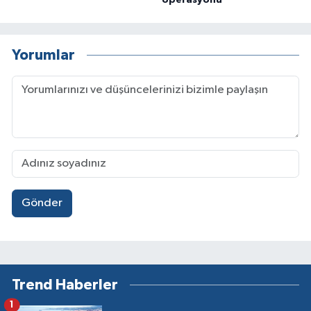
Yorumlar
Gönder
Trend Haberler
1