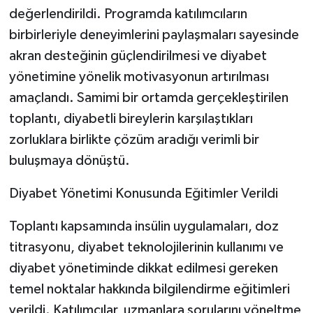
değerlendirildi. Programda katılımcıların
birbirleriyle deneyimlerini paylaşmaları sayesinde
akran desteğinin güçlendirilmesi ve diyabet
yönetimine yönelik motivasyonun artırılması
amaçlandı. Samimi bir ortamda gerçekleştirilen
toplantı, diyabetli bireylerin karşılaştıkları
zorluklara birlikte çözüm aradığı verimli bir
buluşmaya dönüştü.
Diyabet Yönetimi Konusunda Eğitimler Verildi
Toplantı kapsamında insülin uygulamaları, doz
titrasyonu, diyabet teknolojilerinin kullanımı ve
diyabet yönetiminde dikkat edilmesi gereken
temel noktalar hakkında bilgilendirme eğitimleri
verildi. Katılımcılar, uzmanlara sorularını yöneltme