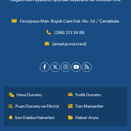
Fevzipaşa Mah. Büyük Cami Sok. No: 34 / Çanakkale
(286) 213 34 88
[email protected]
Hava Durumu
Trafik Durumu
Puan Durumu ve Fikstür
Tüm Manşetler
Son Dakika Haberleri
Haber Arşivi