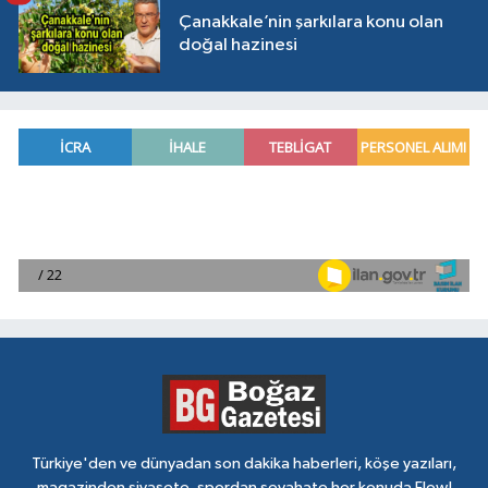
Çanakkale’nin şarkılara konu olan
doğal hazinesi
Türkiye'den ve dünyadan son dakika haberleri, köşe yazıları,
magazinden siyasete, spordan seyahate her konuda Flow!