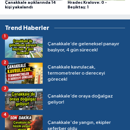
Çanakkale açıklarında 14
Hradec Kralove: 0 -
kişi yakalandı
Beşiktaş: 1
Trend Haberler
1
Çanakkale’de geleneksel panayır
başlıyor, 4 gün sürecek!
2
Çanakkale kavrulacak,
termometreler o dereceyi
görecek!
3
Çanakkale’de oraya doğalgaz
geliyor!
4
Çanakkale'de yangın, ekipler
seferber oldu