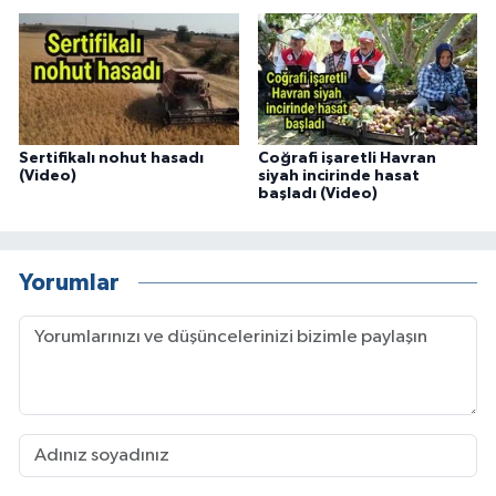
Sertifikalı nohut hasadı
Coğrafi işaretli Havran
(Video)
siyah incirinde hasat
başladı (Video)
Yorumlar