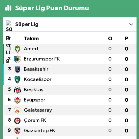
Süper Lig Puan Durumu
Süper Lig
#
Takım
O
P
1
Amed
0
0
2
Erzurumspor FK
0
0
3
Başakşehir
0
0
4
Kocaelispor
0
0
5
Beşiktaş
0
0
6
Eyüpspor
0
0
7
Galatasaray
0
0
8
Çorum FK
0
0
9
Gaziantep FK
0
0