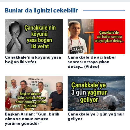
Bunlar da ilginizi çekebilir
Çanakkale’nin köyünü yasa
Çanakkale’de acı haber
boğan iki vefat
sonrası ortaya çıkan
detay... (Video)
Başkan Arslan: “Gün, birlik
Çanakkale’ye 3 gün yağmur
olma ve omuz omuza
geliyor
yürüme günüdür”