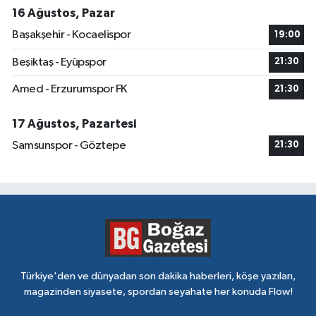
16 Ağustos, Pazar
Başakşehir - Kocaelispor
19:00
Beşiktaş - Eyüpspor
21:30
Amed - Erzurumspor FK
21:30
17 Ağustos, Pazartesi
Samsunspor - Göztepe
21:30
Türkiye'den ve dünyadan son dakika haberleri, köşe yazıları,
magazinden siyasete, spordan seyahate her konuda Flow!