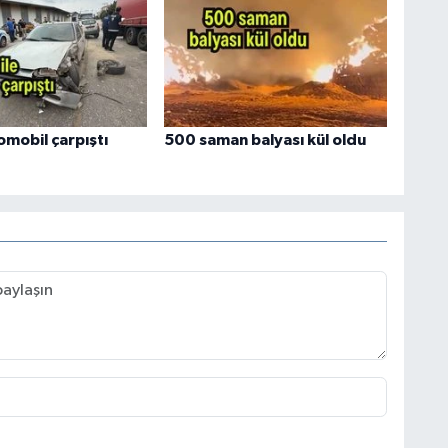
omobil çarpıştı
500 saman balyası kül oldu