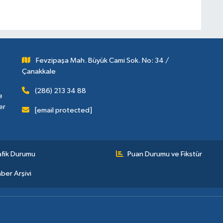
Fevzipaşa Mah. Büyük Cami Sok. No: 34 /
Çanakkale
(286) 213 34 88
e
er
[email protected]
afik Durumu
Puan Durumu ve Fikstür
ber Arşivi