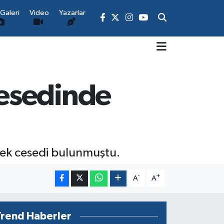
Galeri
Video
Yazarlar
esedinde
bek cesedi bulunmuştu.
-
+
A
A
Trend Haberler