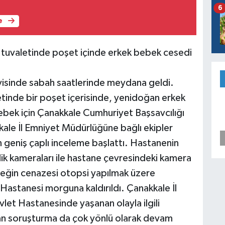
6
e
e tuvaletinde poşet içinde erkek bebek cesedi
visinde sabah saatlerinde meydana geldi.
letinde bir poşet içerisinde, yenidoğan erkek
bek için Çanakkale Cumhuriyet Başsavcılığı
kkale İl Emniyet Müdürlüğüne bağlı ekipler
n geniş çaplı inceleme başlattı. Hastanenin
enlik kameraları ile hastane çevresindeki kamera
ebeğin cenazesi otopsi yapılmak üzere
astanesi morguna kaldırıldı. Çanakkale İl
vlet Hastanesinde yaşanan olayla ilgili
tılan soruşturma da çok yönlü olarak devam