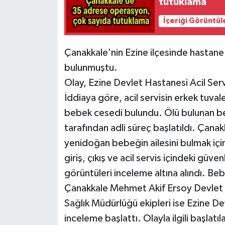
tutuklama
İçeriği Görüntül
Çanakkale'nin Ezine ilçesinde hastan
bulunmuştu.
Olay, Ezine Devlet Hastanesi Acil Ser
İddiaya göre, acil servisin erkek tuva
bebek cesedi bulundu. Ölü bulunan be
tarafından adli süreç başlatıldı. Çana
yenidoğan bebeğin ailesini bulmak içi
giriş, çıkış ve acil servis içindeki güv
görüntüleri inceleme altına alındı. B
Çanakkale Mehmet Akif Ersoy Devlet H
Sağlık Müdürlüğü ekipleri ise Ezine De
inceleme başlattı. Olayla ilgili başla