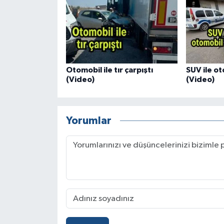
Otomobil ile tır çarpıştı
SUV ile ot
(Video)
(Video)
Yorumlar