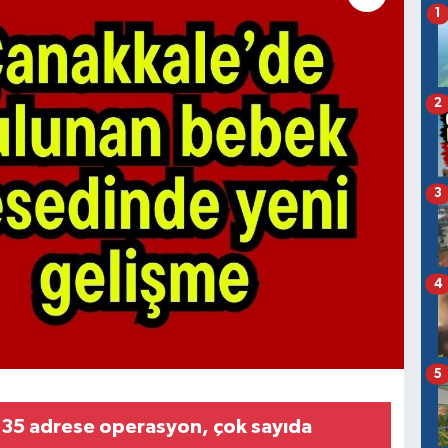
1
2
3
4
5
35 adrese operasyon, çok sayıda