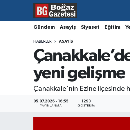
Asayiş
Hava Durumu
Gündem
Asayiş
Siyaset
Eğitim
Y
Eğitim
Trafik Durumu
HABERLER
ASAYIŞ
Çanakkale’d
Ekonomi
Süper Lig Puan Durumu ve Fikstür
Gündem
Tüm Manşetler
yeni gelişme
Kültür ve Sanat
Son Dakika Haberleri
Çanakkale'nin Ezine ilçesinde 
Magazin
Haber Arşivi
05.07.2026 - 16:55
1293
YAYINLANMA
GÖSTERIM
Resmi İlanlar
Sağlık