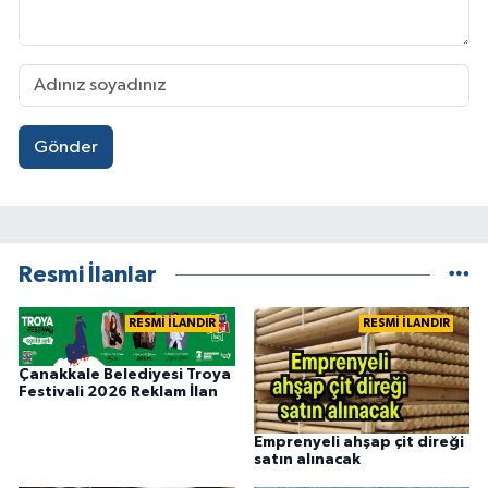
Gönder
Resmi İlanlar
RESMİ İLANDIR
RESMİ İLANDIR
Çanakkale Belediyesi Troya
Festivali 2026 Reklam İlan
Emprenyeli ahşap çit direği
satın alınacak