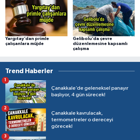
Yargıtay’dan primle
Gelibolu’da çevre
çalışanlara müjde
düzenlemesine kapsamlı
çalışma
Trend Haberler
1
Çanakkale’de geleneksel panayır
başlıyor, 4 gün sürecek!
2
Çanakkale kavrulacak,
termometreler o dereceyi
görecek!
3