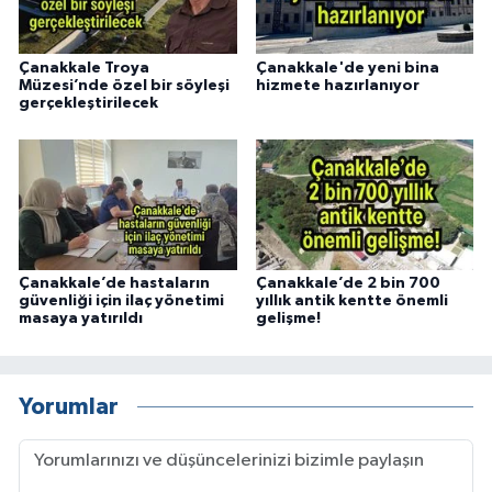
Çanakkale Troya
Çanakkale'de yeni bina
Müzesi’nde özel bir söyleşi
hizmete hazırlanıyor
gerçekleştirilecek
Çanakkale’de hastaların
Çanakkale’de 2 bin 700
güvenliği için ilaç yönetimi
yıllık antik kentte önemli
masaya yatırıldı
gelişme!
Yorumlar