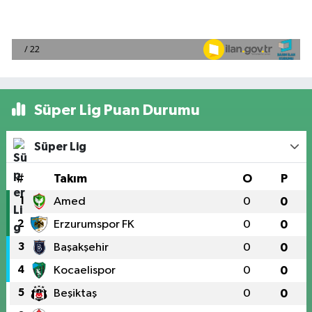
Süper Lig Puan Durumu
Süper Lig
#
Takım
O
P
1
Amed
0
0
2
Erzurumspor FK
0
0
3
Başakşehir
0
0
4
Kocaelispor
0
0
5
Beşiktaş
0
0