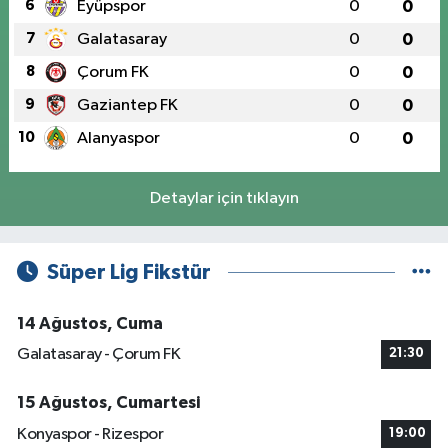
6
Eyüpspor
0
0
7
Galatasaray
0
0
8
Çorum FK
0
0
9
Gaziantep FK
0
0
10
Alanyaspor
0
0
Detaylar için tıklayın
Süper Lig Fikstür
14 Ağustos, Cuma
Galatasaray - Çorum FK
21:30
15 Ağustos, Cumartesi
Konyaspor - Rizespor
19:00