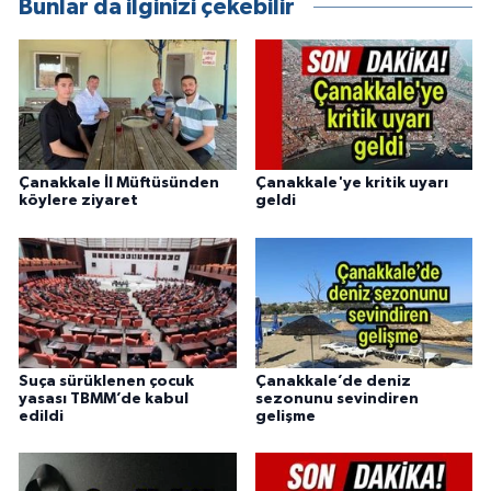
Bunlar da ilginizi çekebilir
Çanakkale İl Müftüsünden
Çanakkale'ye kritik uyarı
köylere ziyaret
geldi
Suça sürüklenen çocuk
Çanakkale’de deniz
yasası TBMM’de kabul
sezonunu sevindiren
edildi
gelişme