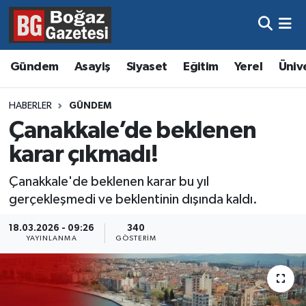
Asayiş
Hava Durumu
Gündem
Asayiş
Siyaset
Eğitim
Yerel
Üniv
Eğitim
Trafik Durumu
HABERLER
GÜNDEM
Ekonomi
Süper Lig Puan Durumu ve Fikstür
Çanakkale’de beklenen
karar çıkmadı!
Gündem
Tüm Manşetler
Çanakkale'de beklenen karar bu yıl
Kültür ve Sanat
Son Dakika Haberleri
gerçekleşmedi ve beklentinin dışında kaldı.
Magazin
Haber Arşivi
18.03.2026 - 09:26
340
YAYINLANMA
GÖSTERIM
Resmi İlanlar
Sağlık