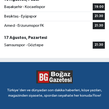
Başakşehir - Kocaelispor
19:00
Beşiktaş - Eyüpspor
21:30
Amed - Erzurumspor FK
21:30
17 Ağustos, Pazartesi
Samsunspor - Göztepe
21:30
Türkiye'den ve dünyadan son dakika haberleri, köşe yazıları,
magazinden siyasete, spordan seyahate her konuda Flow!