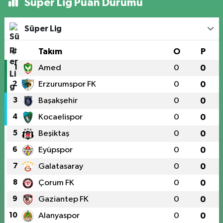
Süper Lig Puan Durumu
Süper Lig
#
Takım
O
P
1
Amed
0
0
2
Erzurumspor FK
0
0
3
Başakşehir
0
0
4
Kocaelispor
0
0
5
Beşiktaş
0
0
6
Eyüpspor
0
0
7
Galatasaray
0
0
8
Çorum FK
0
0
9
Gaziantep FK
0
0
10
Alanyaspor
0
0