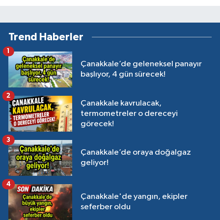
Trend Haberler
1
Çanakkale’de geleneksel panayır
başlıyor, 4 gün sürecek!
2
Çanakkale kavrulacak,
termometreler o dereceyi
görecek!
3
Çanakkale’de oraya doğalgaz
geliyor!
4
Çanakkale'de yangın, ekipler
seferber oldu