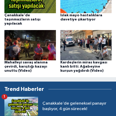
Çanakkale'de
Islak mayo hastalıklara
taşınmazların satışı
davetiye çıkartıyor
yapılacak
Mahalleyi savaş alanına
Kardeşlerin miras kavgası
çevirdi, karıştığı kazayı
kanlı bitti: Ağabeyine
unuttu (Video)
kurşun yağdırdı (Video)
Trend Haberler
1
Çanakkale’de geleneksel panayır
başlıyor, 4 gün sürecek!