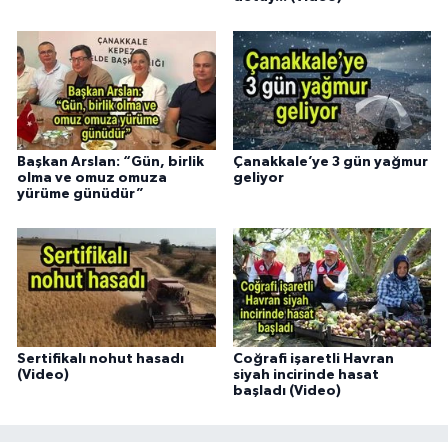
Başkan Arslan: “Gün, birlik
Çanakkale’ye 3 gün yağmur
olma ve omuz omuza
geliyor
yürüme günüdür”
Sertifikalı nohut hasadı
Coğrafi işaretli Havran
(Video)
siyah incirinde hasat
başladı (Video)