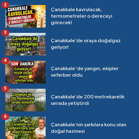
2
Çanakkale kavrulacak,
termometreler o dereceyi
görecek!
3
Çanakkale’de oraya doğalgaz
geliyor!
4
Çanakkale'de yangın, ekipler
seferber oldu
5
Çanakkale’de 200 metrekarelik
serada yetiştirdi
6
Çanakkale’nin şarkılara konu olan
doğal hazinesi