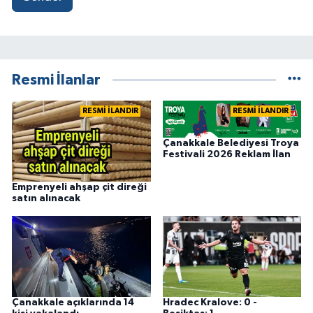
Resmi İlanlar
RESMİ İLANDIR
RESMİ İLANDIR
Çanakkale Belediyesi Troya
Festivali 2026 Reklam İlan
Emprenyeli ahşap çit direği
satın alınacak
Çanakkale açıklarında 14
Hradec Kralove: 0 -