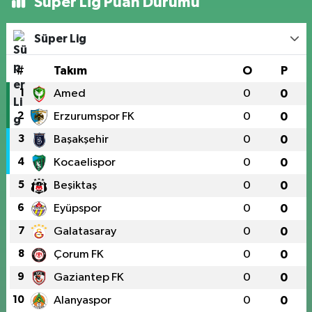
Süper Lig Puan Durumu
Süper Lig
#
Takım
O
P
1
Amed
0
0
2
Erzurumspor FK
0
0
3
Başakşehir
0
0
4
Kocaelispor
0
0
5
Beşiktaş
0
0
6
Eyüpspor
0
0
7
Galatasaray
0
0
8
Çorum FK
0
0
9
Gaziantep FK
0
0
10
Alanyaspor
0
0