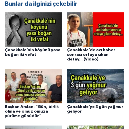
Bunlar da ilginizi çekebilir
Çanakkale’nin köyünü yasa
Çanakkale’de acı haber
boğan iki vefat
sonrası ortaya çıkan
detay... (Video)
Başkan Arslan: “Gün, birlik
Çanakkale’ye 3 gün yağmur
olma ve omuz omuza
geliyor
yürüme günüdür”