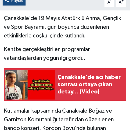
Paylaş
-
+
A
A
Çanakkale’de 19 Mayıs Atatürk’ü Anma, Gençlik
ve Spor Bayramı, gün boyunca düzenlenen
etkinliklerle coşku içinde kutlandı.
Kentte gerçekleştirilen programlar
vatandaşlardan yoğun ilgi gördü.
Çanakkale’de acı haber
sonrası ortaya çıkan
detay... (Video)
Kutlamalar kapsamında Çanakkale Boğaz ve
Garnizon Komutanlığı tarafından düzenlenen
bando konseri, Kordon Boyu’nda bulunan