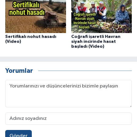
Sertifikalı nohut hasadı
Coğrafi işaretli Havran
(Video)
siyah incirinde hasat
başladı (Video)
Yorumlar
Gönder