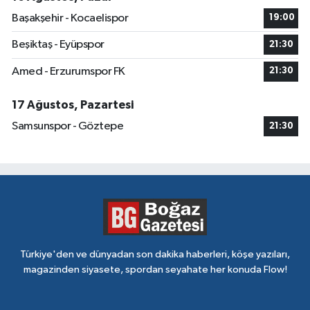
Başakşehir - Kocaelispor
19:00
Beşiktaş - Eyüpspor
21:30
Amed - Erzurumspor FK
21:30
17 Ağustos, Pazartesi
Samsunspor - Göztepe
21:30
Türkiye'den ve dünyadan son dakika haberleri, köşe yazıları,
magazinden siyasete, spordan seyahate her konuda Flow!