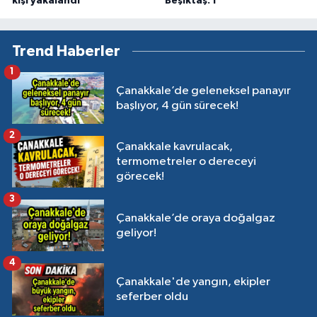
kişi yakalandı
Beşiktaş: 1
Trend Haberler
1
Çanakkale’de geleneksel panayır
başlıyor, 4 gün sürecek!
2
Çanakkale kavrulacak,
termometreler o dereceyi
görecek!
3
Çanakkale’de oraya doğalgaz
geliyor!
4
Çanakkale'de yangın, ekipler
seferber oldu