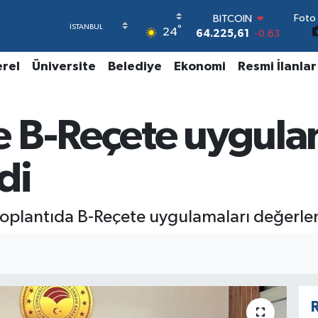
64.225,61
-0.63
Foto 
DOLAR
°
24
47,7143
0.16
EURO
erel
Üniversite
Belediye
Ekonomi
Resmi İlanlar
55,0317
-0.02
STERLİN
64,2463
0.07
GRAM ALTIN
 B-Reçete uygula
6574.81
1.44
BİST100
di
13.799
70
toplantıda B-Reçete uygulamaları değerlend
R