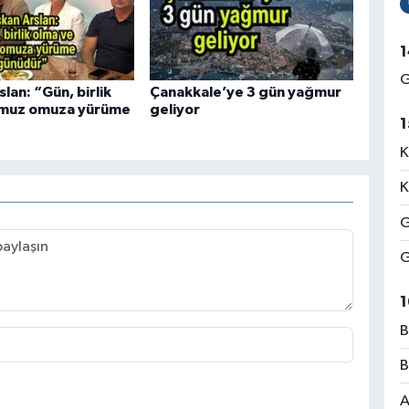
1
G
lan: “Gün, birlik
Çanakkale’ye 3 gün yağmur
omuz omuza yürüme
geliyor
1
K
K
G
G
1
B
B
A