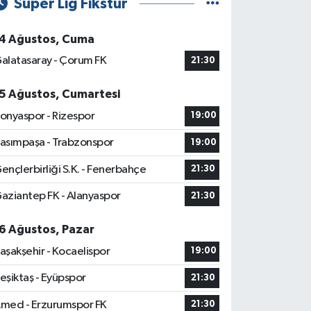
Süper Lig Fikstür
4 Ağustos, Cuma
alatasaray - Çorum FK
21:30
5 Ağustos, Cumartesi
onyaspor - Rizespor
19:00
asımpaşa - Trabzonspor
19:00
ençlerbirliği S.K. - Fenerbahçe
21:30
aziantep FK - Alanyaspor
21:30
6 Ağustos, Pazar
aşakşehir - Kocaelispor
19:00
eşiktaş - Eyüpspor
21:30
med - Erzurumspor FK
21:30