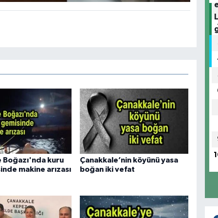
1
 Boğazı'nda kuru
Çanakkale’nin köyünü yasa
inde makine arızası
boğan iki vefat