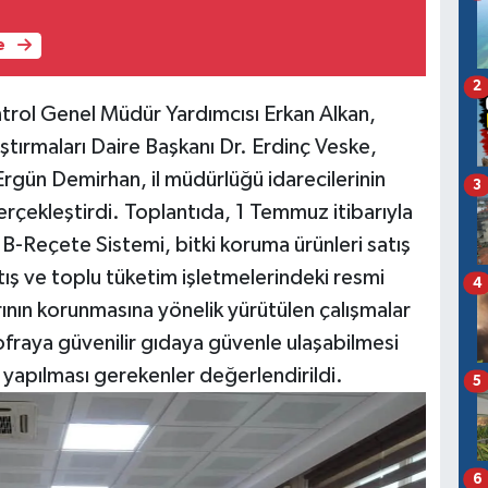
e
2
trol Genel Müdür Yardımcısı Erkan Alkan,
tırmaları Daire Başkanı Dr. Erdinç Veske,
gün Demirhan, il müdürlüğü idarecilerinin
3
erçekleştirdi. Toplantıda, 1 Temmuz itibarıyla
-Reçete Sistemi, bitki koruma ürünleri satış
tış ve toplu tüketim işletmelerindeki resmi
4
rının korunmasına yönelik yürütülen çalışmalar
sofraya güvenilir gıdaya güvenle ulaşabilmesi
 yapılması gerekenler değerlendirildi.
5
6