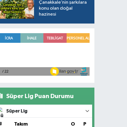
Çanakkale’nin şarkılara
konu olan doğal
hazinesi
Süper Lig Puan Durumu
Süper Lig
#
Takım
O
P