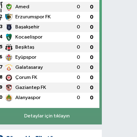
1
Amed
0
0
2
Erzurumspor FK
0
0
3
Başakşehir
0
0
4
Kocaelispor
0
0
5
Beşiktaş
0
0
6
Eyüpspor
0
0
7
Galatasaray
0
0
8
Çorum FK
0
0
9
Gaziantep FK
0
0
0
Alanyaspor
0
0
Detaylar için tıklayın