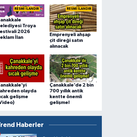
RESMİ İLANDIR
RESMİ İLANDIR
anakkale
elediyesi Troya
estivali 2026
Emprenyeli ahşap
eklam İlan
çit direği satın
alınacak
anakkale’yi
Çanakkale’de 2 bin
ahreden olayda
700 yıllık antik
ıcak gelişme
kentte önemli
Video)
gelişme!
Trend Haberler