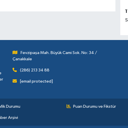
1
S
Fevzipaşa Mah. Büyük Cami Sok. No: 34 /
Çanakkale
(286) 213 34 88
e
er
[email protected]
afik Durumu
Puan Durumu ve Fikstür
ber Arşivi