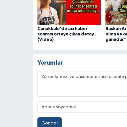
Çanakkale’de acı haber
Başkan Ars
sonrası ortaya çıkan detay...
olma ve 
(Video)
günüdür”
Yorumlar
Gönder