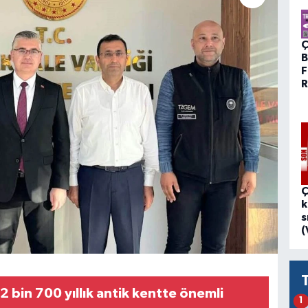
Ç
B
F
R
Ç
k
s
(
 bin 700 yıllık antik kentte önemli
1