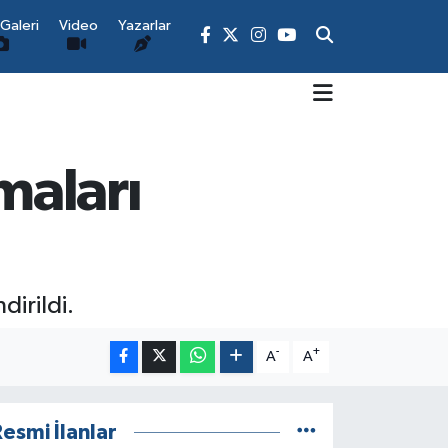
Galeri
Video
Yazarlar
maları
irildi.
-
+
A
A
esmi İlanlar