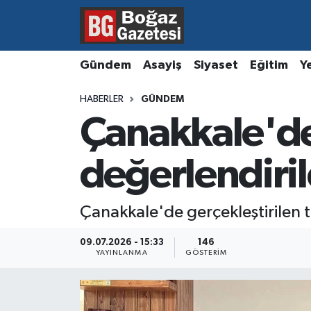
Asayiş
Hava Durumu
Gündem
Asayiş
Siyaset
Eğitim
Y
Eğitim
Trafik Durumu
HABERLER
GÜNDEM
Çanakkale'de
Ekonomi
Süper Lig Puan Durumu ve Fikstür
Gündem
Tüm Manşetler
değerlendiril
Kültür ve Sanat
Son Dakika Haberleri
Çanakkale'de gerçekleştirilen 
Magazin
Haber Arşivi
09.07.2026 - 15:33
146
YAYINLANMA
GÖSTERIM
Resmi İlanlar
Sağlık