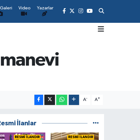
Galeri
Video
Yazarlar
e manevi
-
+
A
A
esmi İlanlar
RESMİ İLANDIR
RESMİ İLANDIR