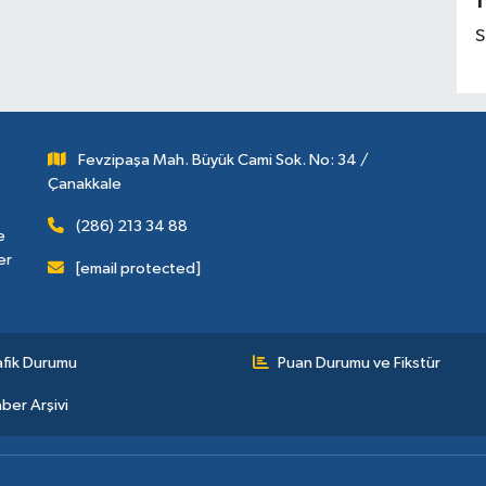
1
S
Fevzipaşa Mah. Büyük Cami Sok. No: 34 /
Çanakkale
(286) 213 34 88
e
er
[email protected]
afik Durumu
Puan Durumu ve Fikstür
ber Arşivi