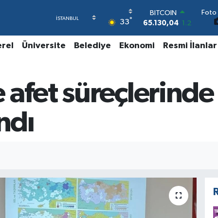
BITCOIN
Foto 
65.130,04
1.2
°
33
DOLAR
47,7106
0.17
erel
Üniversite
Belediye
Ekonomi
Resmi İlanlar
EURO
55,1652
0.27
STERLİN
64,4046
0.35
 afet süreçlerind
GRAM ALTIN
6618.49
2.12
BİST100
ndı
13.773
-19
R