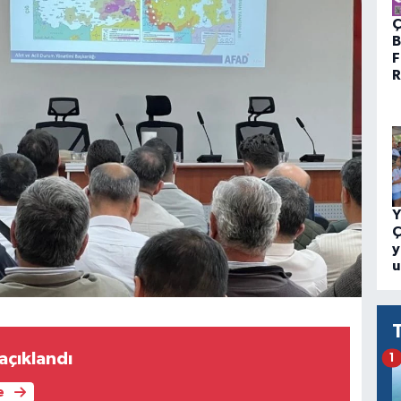
Ç
B
F
R
Y
Ç
y
u
açıklandı
1
e