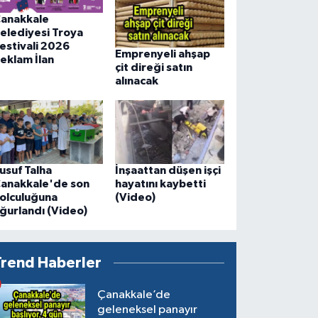
anakkale
elediyesi Troya
estivali 2026
Emprenyeli ahşap
eklam İlan
çit direği satın
alınacak
usuf Talha
İnşaattan düşen işçi
anakkale'de son
hayatını kaybetti
olculuğuna
(Video)
ğurlandı (Video)
Trend Haberler
Çanakkale’de
geleneksel panayır