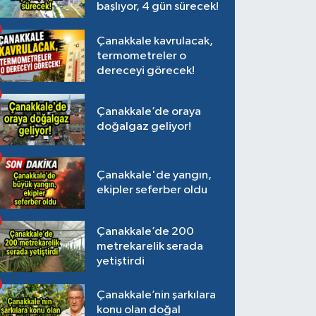
başlıyor, 4 gün sürecek!
Çanakkale kavrulacak,
termometreler o
dereceyi görecek!
Çanakkale’de oraya
doğalgaz geliyor!
Çanakkale'de yangın,
ekipler seferber oldu
Çanakkale’de 200
metrekarelik serada
yetiştirdi
Çanakkale’nin şarkılara
konu olan doğal