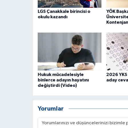
LGS Çanakkale birincisi o
YÖK Başka
okulu kazandı
Üniversit
Kontenjan
Hukuk mücadelesiyle
2026 YKS 
binlerce adayın hayatını
aday cevap
değiştirdi (Video)
Yorumlar