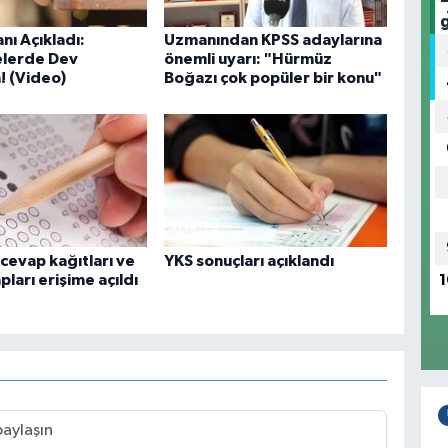
nı Açıkladı:
Uzmanından KPSS adaylarına
elerde Dev
önemli uyarı: "Hürmüz
! (Video)
Boğazı çok popüler bir konu"
cevap kağıtları ve
YKS sonuçları açıklandı
ları erişime açıldı
1