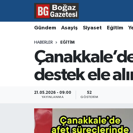
Asayiş
Hava Durumu
Gündem
Asayiş
Siyaset
Eğitim
Y
Eğitim
Trafik Durumu
HABERLER
EĞITIM
Çanakkale’de
Ekonomi
Süper Lig Puan Durumu ve Fikstür
Gündem
Tüm Manşetler
destek ele alı
Kültür ve Sanat
Son Dakika Haberleri
21.05.2026 - 09:00
52
YAYINLANMA
GÖSTERIM
Magazin
Haber Arşivi
Resmi İlanlar
Sağlık