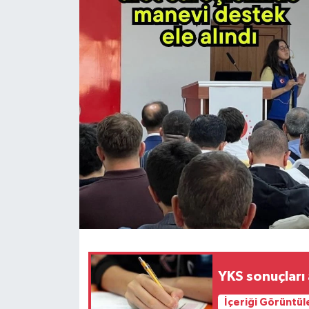
YKS sonuçları 
İçeriği Görüntül