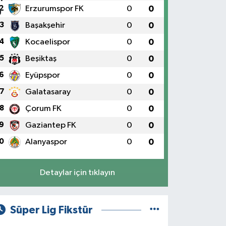
2
Erzurumspor FK
0
0
3
Başakşehir
0
0
4
Kocaelispor
0
0
5
Beşiktaş
0
0
6
Eyüpspor
0
0
7
Galatasaray
0
0
8
Çorum FK
0
0
9
Gaziantep FK
0
0
0
Alanyaspor
0
0
Detaylar için tıklayın
Süper Lig Fikstür