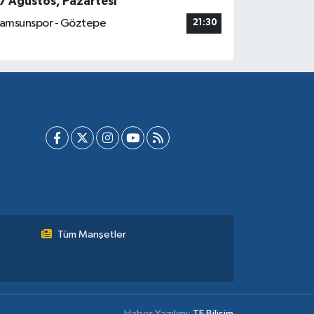
7 Ağustos, Pazartesi
amsunspor - Göztepe
21:30
Tüm Manşetler
Haber Yazılımı:
TE Bilişim