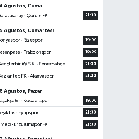
4 Ağustos, Cuma
alatasaray - Çorum FK
21:30
5 Ağustos, Cumartesi
onyaspor - Rizespor
19:00
asımpaşa - Trabzonspor
19:00
ençlerbirliği S.K. - Fenerbahçe
21:30
aziantep FK - Alanyaspor
21:30
6 Ağustos, Pazar
aşakşehir - Kocaelispor
19:00
eşiktaş - Eyüpspor
21:30
med - Erzurumspor FK
21:30