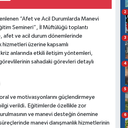
2
zenlenen “Afet ve Acil Durumlarda Manevi
itim Semineri”, İl Müftülüğü toplantı
e, afet ve acil durum dönemlerinde
3
 hizmetleri üzerine kapsamlı
iz anlarında etkili iletişim yöntemleri,
örevlilerinin sahadaki görevleri detaylı
4
i
5
 moral ve motivasyonlarını güçlendirmeye
ilgi verildi. Eğitimlerde özellikle zor
kurulmasının ve manevi desteğin önemine
6
süreçlerinde manevi danışmanlık hizmetlerinin