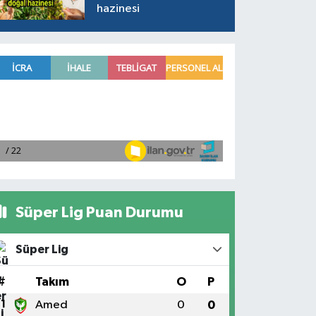
hazinesi
Süper Lig Puan Durumu
Süper Lig
#
Takım
O
P
1
Amed
0
0