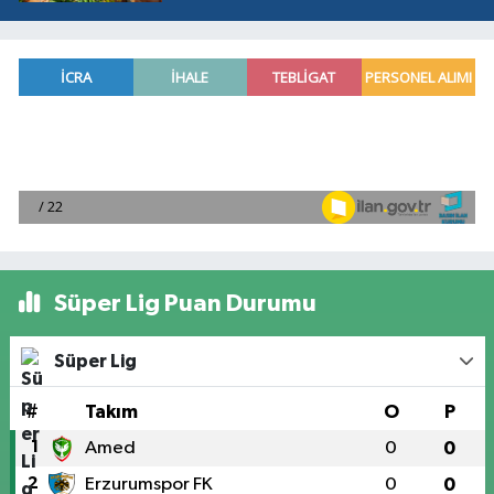
Süper Lig Puan Durumu
Süper Lig
#
Takım
O
P
1
Amed
0
0
2
Erzurumspor FK
0
0