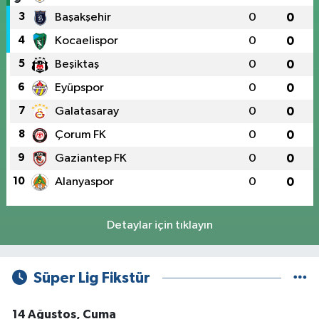
3
Başakşehir
0
0
4
Kocaelispor
0
0
5
Beşiktaş
0
0
6
Eyüpspor
0
0
7
Galatasaray
0
0
8
Çorum FK
0
0
9
Gaziantep FK
0
0
10
Alanyaspor
0
0
Detaylar için tıklayın
Süper Lig Fikstür
14 Ağustos, Cuma