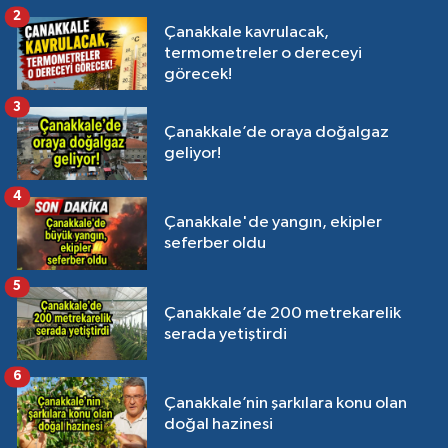
2
Çanakkale kavrulacak,
termometreler o dereceyi
görecek!
3
Çanakkale’de oraya doğalgaz
geliyor!
4
Çanakkale'de yangın, ekipler
seferber oldu
5
Çanakkale’de 200 metrekarelik
serada yetiştirdi
6
Çanakkale’nin şarkılara konu olan
doğal hazinesi