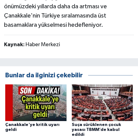
önümüzdeki yıllarda daha da artması ve
Çanakkale'nin Türkiye sıralamasında üst
basamaklara yükselmesi hedefleniyor.
Kaynak:
Haber Merkezi
Bunlar da ilginizi çekebilir
Çanakkale'ye kritik uyarı
Suça sürüklenen çocuk
geldi
yasası TBMM’de kabul
edildi