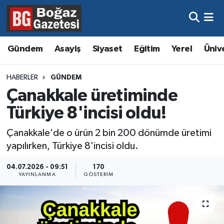
Asayiş
Hava Durumu
Gündem
Asayiş
Siyaset
Eğitim
Yerel
Üniv
Eğitim
Trafik Durumu
HABERLER
GÜNDEM
Ekonomi
Süper Lig Puan Durumu ve Fikstür
Çanakkale üretiminde
Türkiye 8'incisi oldu!
Gündem
Tüm Manşetler
Çanakkale'de o ürün 2 bin 200 dönümde üretimi
Kültür ve Sanat
Son Dakika Haberleri
yapılırken, Türkiye 8'incisi oldu.
Magazin
Haber Arşivi
04.07.2026 - 09:51
170
YAYINLANMA
GÖSTERIM
Resmi İlanlar
Sağlık