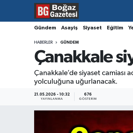
Asayiş
Hava Durumu
Gündem
Asayiş
Siyaset
Eğitim
Y
Eğitim
Trafik Durumu
HABERLER
GÜNDEM
Çanakkale si
Ekonomi
Süper Lig Puan Durumu ve Fikstür
Gündem
Tüm Manşetler
Çanakkale’de siyaset camiası a
yolculuğuna uğurlanacak.
Kültür ve Sanat
Son Dakika Haberleri
21.05.2026 - 10:32
676
Magazin
Haber Arşivi
YAYINLANMA
GÖSTERIM
Resmi İlanlar
Sağlık