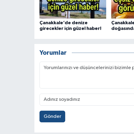
Çanakkale’de denize
Çanakkale
girecekler için güzel haber!
doğasında
Yorumlar
Gönder