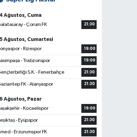
4 Ağustos, Cuma
alatasaray - Çorum FK
21:30
5 Ağustos, Cumartesi
onyaspor - Rizespor
19:00
asımpaşa - Trabzonspor
19:00
ençlerbirliği S.K. - Fenerbahçe
21:30
aziantep FK - Alanyaspor
21:30
6 Ağustos, Pazar
aşakşehir - Kocaelispor
19:00
eşiktaş - Eyüpspor
21:30
med - Erzurumspor FK
21:30