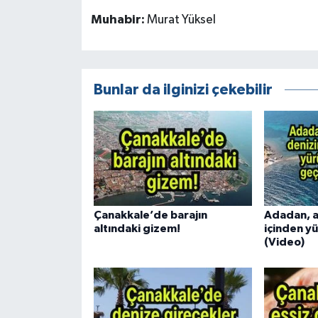
Muhabir:
Murat Yüksel
Bunlar da ilginizi çekebilir
Çanakkale’de barajın
Adadan, a
altındaki gizem!
içinden y
(Video)