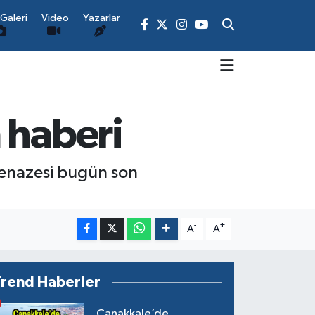
Galeri
Video
Yazarlar
 haberi
Cenazesi bugün son
-
+
A
A
Trend Haberler
Çanakkale’de