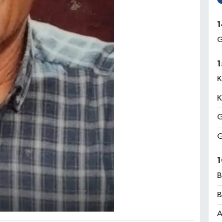
1
G
1
K
K
G
G
1
B
B
A