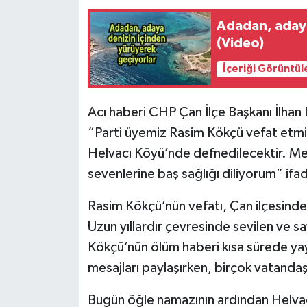
Adadan, adaya
(Video)
İçeriği Görüntül
Acı haberi CHP Çan İlçe Başkanı İlhan
“Parti üyemiz Rasim Kökçü vefat etm
Helvacı Köyü’nde defnedilecektir. Me
sevenlerine baş sağlığı diliyorum” ifade
Rasim Kökçü’nün vefatı, Çan ilçesinde 
Uzun yıllardır çevresinde sevilen ve sa
Kökçü’nün ölüm haberi kısa sürede yayıl
mesajları paylaşırken, birçok vatandaş d
Bugün öğle namazının ardından Helva