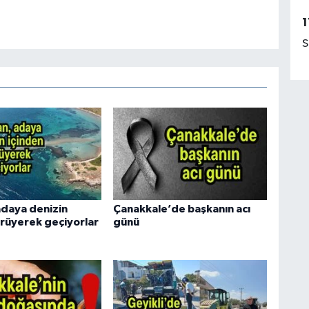
1
S
daya denizin
Çanakkale’de başkanın acı
ürüyerek geçiyorlar
günü