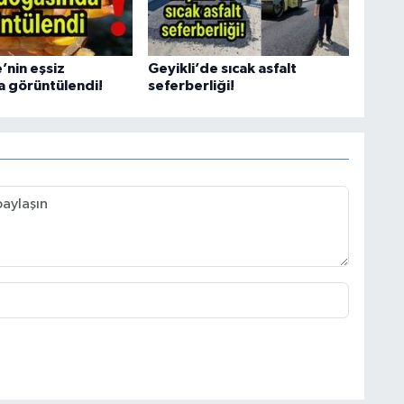
’nin eşsiz
Geyikli’de sıcak asfalt
 görüntülendi!
seferberliği!