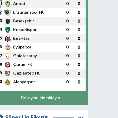
1
Amed
0
0
2
Erzurumspor FK
0
0
3
Başakşehir
0
0
4
Kocaelispor
0
0
5
Beşiktaş
0
0
6
Eyüpspor
0
0
7
Galatasaray
0
0
8
Çorum FK
0
0
9
Gaziantep FK
0
0
0
Alanyaspor
0
0
Detaylar için tıklayın
Süper Lig Fikstür