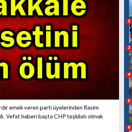
2
3
4
5
ardır emek veren parti üyelerinden Rasim
di. Vefat haberi başta CHP teşkilatı olmak
6