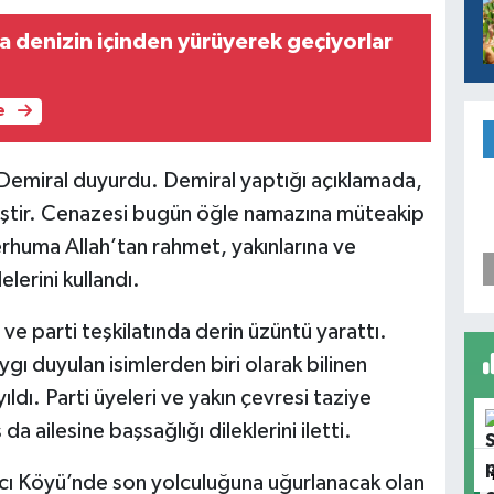
 denizin içinden yürüyerek geçiyorlar
e
 Demiral duyurdu. Demiral yaptığı açıklamada,
iştir. Cenazesi bugün öğle namazına müteakip
rhuma Allah’tan rahmet, yakınlarına ve
lerini kullandı.
ve parti teşkilatında derin üzüntü yarattı.
ygı duyulan isimlerden biri olarak bilinen
dı. Parti üyeleri ve yakın çevresi taziye
a ailesine başsağlığı dileklerini iletti.
cı Köyü’nde son yolculuğuna uğurlanacak olan