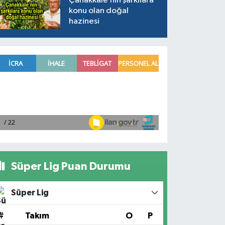
Çanakkale’nin şarkılara
konu olan doğal
hazinesi
Süper Lig Puan Durumu
Süper Lig
#
Takım
O
P