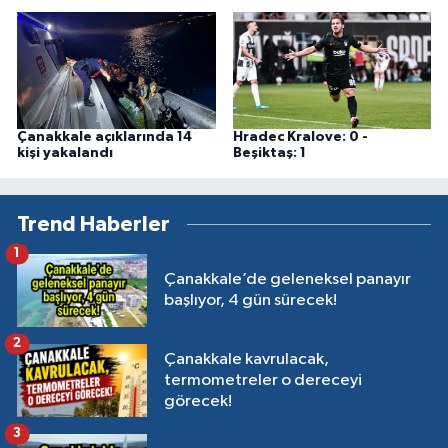
Çanakkale açıklarında 14
Hradec Kralove: 0 -
kişi yakalandı
Beşiktaş: 1
Trend Haberler
1
Çanakkale’de geleneksel panayır
başlıyor, 4 gün sürecek!
2
Çanakkale kavrulacak,
termometreler o dereceyi
görecek!
3