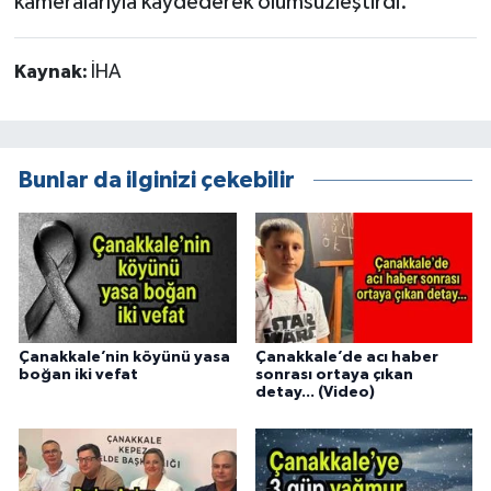
kameralarıyla kaydederek ölümsüzleştirdi.
Kaynak:
İHA
Bunlar da ilginizi çekebilir
Çanakkale’nin köyünü yasa
Çanakkale’de acı haber
boğan iki vefat
sonrası ortaya çıkan
detay... (Video)