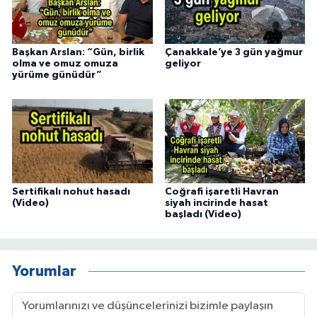
Başkan Arslan: “Gün, birlik
Çanakkale’ye 3 gün yağmur
olma ve omuz omuza
geliyor
yürüme günüdür”
Sertifikalı nohut hasadı
Coğrafi işaretli Havran
(Video)
siyah incirinde hasat
başladı (Video)
Yorumlar