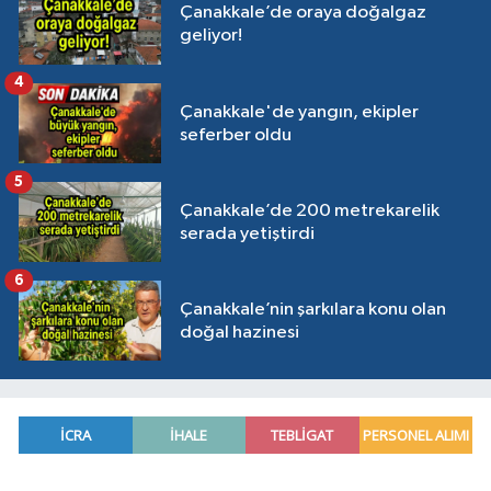
Çanakkale’de oraya doğalgaz
geliyor!
4
Çanakkale'de yangın, ekipler
seferber oldu
5
Çanakkale’de 200 metrekarelik
serada yetiştirdi
6
Çanakkale’nin şarkılara konu olan
doğal hazinesi