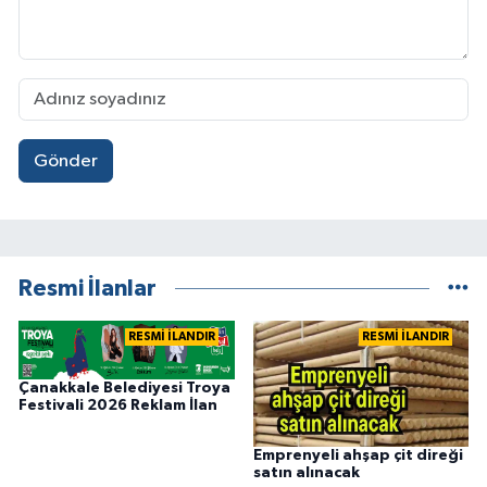
Gönder
Resmi İlanlar
RESMİ İLANDIR
RESMİ İLANDIR
Çanakkale Belediyesi Troya
Festivali 2026 Reklam İlan
Emprenyeli ahşap çit direği
satın alınacak