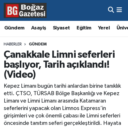
Asayiş
Hava Durumu
Gündem
Asayiş
Siyaset
Eğitim
Yerel
Üniv
Eğitim
Trafik Durumu
HABERLER
GÜNDEM
Ekonomi
Süper Lig Puan Durumu ve Fikstür
Çanakkale Limni seferleri
başlıyor, Tarih açıklandı!
Gündem
Tüm Manşetler
(Video)
Kültür ve Sanat
Son Dakika Haberleri
Kepez Limanı bugün tarihi anlardan birine tanıklık
etti. ÇTSO, TÜRSAB Bölge Başkanlığı ve Kepez
Magazin
Haber Arşivi
Limanı ve Limni Limanı arasında Katamaran
seferlerini yapacak olan Limnos Express’in
Resmi İlanlar
girişimleri ve çok önemli çabası ile Limni seferleri
öncesinde tanıtım seferi gerçekleştirildi. Hayata
Sağlık