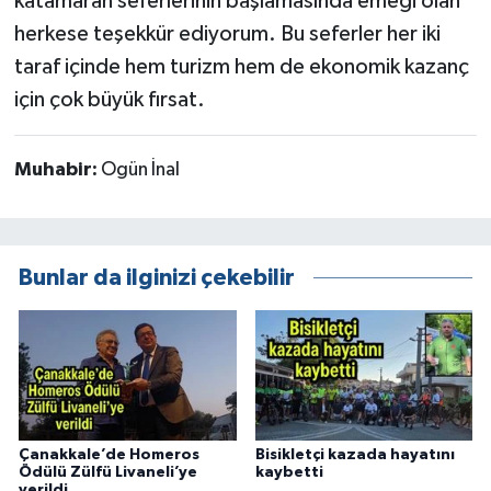
katamaran seferlerinin başlamasında emeği olan
herkese teşekkür ediyorum. Bu seferler her iki
taraf içinde hem turizm hem de ekonomik kazanç
için çok büyük fırsat.
Muhabir:
Ogün İnal
Bunlar da ilginizi çekebilir
Çanakkale’de Homeros
Bisikletçi kazada hayatını
Ödülü Zülfü Livaneli’ye
kaybetti
verildi