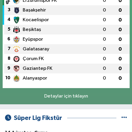
2
Erzurumspor FK
0
0
3
Başakşehir
0
0
4
Kocaelispor
0
0
5
Beşiktaş
0
0
6
Eyüpspor
0
0
7
Galatasaray
0
0
8
Çorum FK
0
0
9
Gaziantep FK
0
0
10
Alanyaspor
0
0
Detaylar için tıklayın
Süper Lig Fikstür