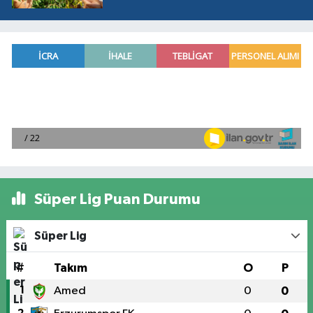
Süper Lig Puan Durumu
Süper Lig
#
Takım
O
P
1
Amed
0
0