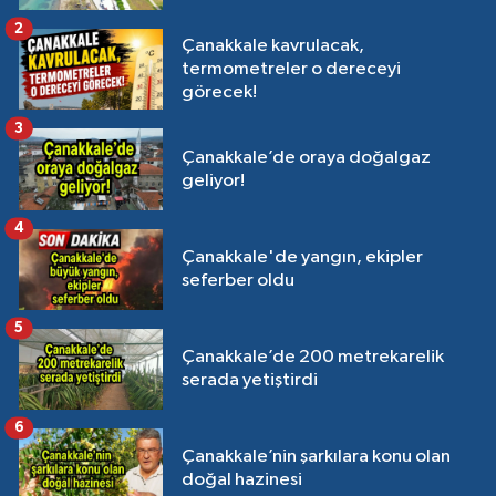
2
Çanakkale kavrulacak,
termometreler o dereceyi
görecek!
3
Çanakkale’de oraya doğalgaz
geliyor!
4
Çanakkale'de yangın, ekipler
seferber oldu
5
Çanakkale’de 200 metrekarelik
serada yetiştirdi
6
Çanakkale’nin şarkılara konu olan
doğal hazinesi