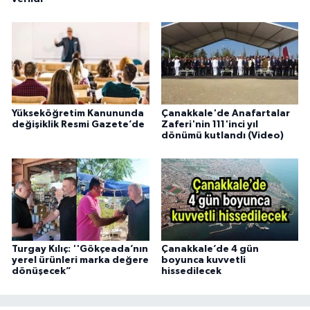
Yükseköğretim Kanununda
Çanakkale'de Anafartalar
değişiklik Resmi Gazete’de
Zaferi'nin 111'inci yıl
dönümü kutlandı (Video)
Turgay Kılıç: ''Gökçeada’nın
Çanakkale’de 4 gün
yerel ürünleri marka değere
boyunca kuvvetli
dönüşecek”
hissedilecek