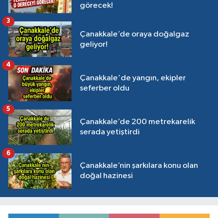
görecek!
3
Çanakkale’de oraya doğalgaz
geliyor!
4
Çanakkale'de yangın, ekipler
seferber oldu
5
Çanakkale’de 200 metrekarelik
serada yetiştirdi
6
Çanakkale’nin şarkılara konu olan
doğal hazinesi