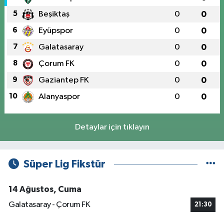
5
Beşiktaş
0
0
6
Eyüpspor
0
0
7
Galatasaray
0
0
8
Çorum FK
0
0
9
Gaziantep FK
0
0
10
Alanyaspor
0
0
Detaylar için tıklayın
Süper Lig Fikstür
14 Ağustos, Cuma
Galatasaray - Çorum FK
21:30