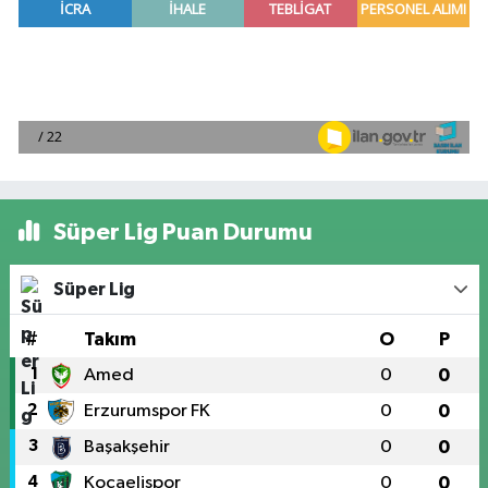
Süper Lig Puan Durumu
Süper Lig
#
Takım
O
P
1
Amed
0
0
2
Erzurumspor FK
0
0
3
Başakşehir
0
0
4
Kocaelispor
0
0