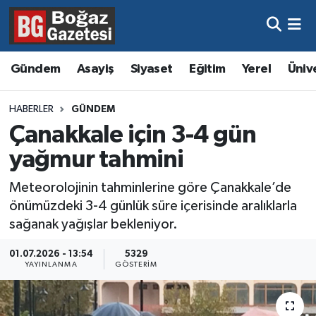
Asayiş
Hava Durumu
Gündem
Asayiş
Siyaset
Eğitim
Yerel
Üniv
Eğitim
Trafik Durumu
HABERLER
GÜNDEM
Ekonomi
Süper Lig Puan Durumu ve Fikstür
Çanakkale için 3-4 gün
yağmur tahmini
Gündem
Tüm Manşetler
Meteorolojinin tahminlerine göre Çanakkale’de
Kültür ve Sanat
Son Dakika Haberleri
önümüzdeki 3-4 günlük süre içerisinde aralıklarla
sağanak yağışlar bekleniyor.
Magazin
Haber Arşivi
01.07.2026 - 13:54
5329
YAYINLANMA
GÖSTERIM
Resmi İlanlar
Sağlık