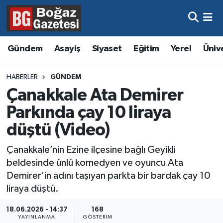
Asayiş
Hava Durumu
Gündem
Asayiş
Siyaset
Eğitim
Yerel
Üniv
Eğitim
Trafik Durumu
HABERLER
GÜNDEM
Ekonomi
Süper Lig Puan Durumu ve Fikstür
Çanakkale Ata Demirer
Parkında çay 10 liraya
Gündem
Tüm Manşetler
düştü (Video)
Kültür ve Sanat
Son Dakika Haberleri
Çanakkale’nin Ezine ilçesine bağlı Geyikli
beldesinde ünlü komedyen ve oyuncu Ata
Magazin
Haber Arşivi
Demirer’in adını taşıyan parkta bir bardak çay 10
liraya düştü.
Resmi İlanlar
18.06.2026 - 14:37
168
Sağlık
YAYINLANMA
GÖSTERIM