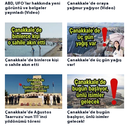
ABD, UFO'lar hakkında yeni
Çanakkale'de oraya
görüntü ve belgeler
yağmur yağıyor (Video)
yayınladı (Video)
Çanakkale'de binlerce kişi
Çanakkale’de üç gün yağış
o sahile akın etti
var!
Çanakkale’de Ağustos
Çanakkale’de bugün
Taarruzu'nun 111’inci
başlıyor, ünlü isimler
yıldönümü töreni
gelecek!