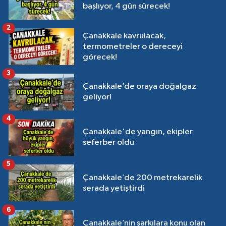
başlıyor, 4 gün sürecek!
2
Çanakkale kavrulacak,
termometreler o dereceyi
görecek!
3
Çanakkale’de oraya doğalgaz
geliyor!
4
Çanakkale'de yangın, ekipler
seferber oldu
5
Çanakkale’de 200 metrekarelik
serada yetiştirdi
6
Çanakkale’nin şarkılara konu olan