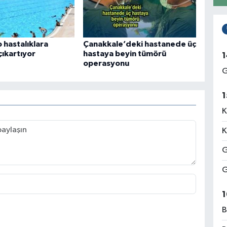
 hastalıklara
Çanakkale’deki hastanede üç
çıkartıyor
hastaya beyin tümörü
1
operasyonu
G
1
K
K
G
G
1
B