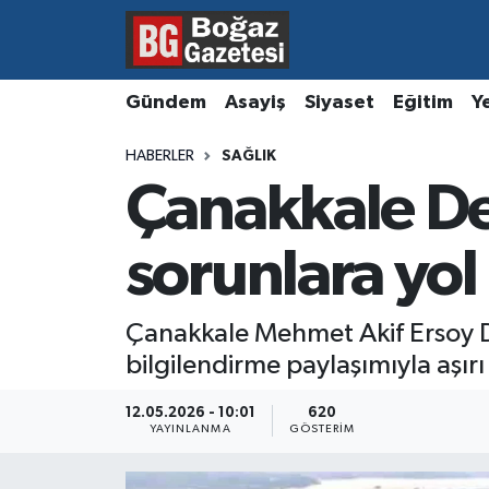
Asayiş
Hava Durumu
Gündem
Asayiş
Siyaset
Eğitim
Y
Eğitim
Trafik Durumu
HABERLER
SAĞLIK
Çanakkale De
Ekonomi
Süper Lig Puan Durumu ve Fikstür
Gündem
Tüm Manşetler
sorunlara yol
Kültür ve Sanat
Son Dakika Haberleri
Çanakkale Mehmet Akif Ersoy D
bilgilendirme paylaşımıyla aşırı 
Magazin
Haber Arşivi
12.05.2026 - 10:01
620
Resmi İlanlar
YAYINLANMA
GÖSTERIM
Sağlık