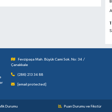
B
A
1
S
Fevzipaşa Mah. Büyük Cami Sok. No: 34 /
Çanakkale
(286) 213 34 88
e
er
[email protected]
afik Durumu
Puan Durumu ve Fikstür