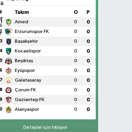
#
Takım
O
P
1
Amed
0
0
2
Erzurumspor FK
0
0
3
Başakşehir
0
0
4
Kocaelispor
0
0
5
Beşiktaş
0
0
6
Eyüpspor
0
0
7
Galatasaray
0
0
8
Çorum FK
0
0
9
Gaziantep FK
0
0
0
Alanyaspor
0
0
Detaylar için tıklayın