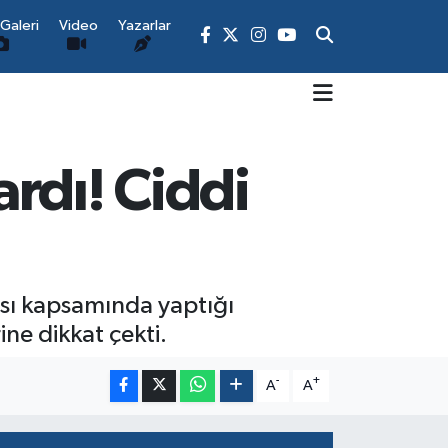
Galeri
Video
Yazarlar
rdı! Ciddi
sı kapsamında yaptığı
ine dikkat çekti.
-
+
A
A