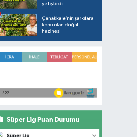
yetiştirdi
Çanakkale’nin şarkılara
konu olan doğal
hazinesi
Süper Lig Puan Durumu
Süper Lig