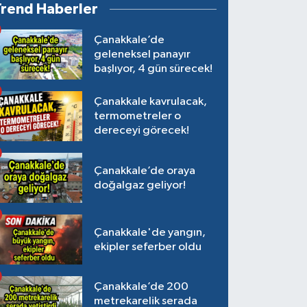
Trend Haberler
Çanakkale’de
geleneksel panayır
başlıyor, 4 gün sürecek!
Çanakkale kavrulacak,
termometreler o
dereceyi görecek!
Çanakkale’de oraya
doğalgaz geliyor!
Çanakkale'de yangın,
ekipler seferber oldu
Çanakkale’de 200
metrekarelik serada