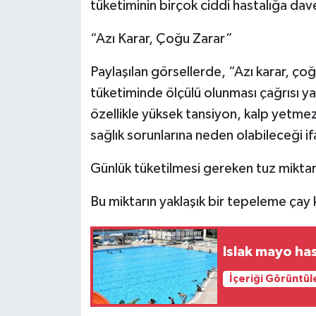
tüketiminin birçok ciddi hastalığa dav
“Azı Karar, Çoğu Zarar”
Paylaşılan görsellerde, “Azı karar, ço
tüketiminde ölçülü olunması çağrısı yap
özellikle yüksek tansiyon, kalp yetmezl
sağlık sorunlarına neden olabileceği if
Günlük tüketilmesi gereken tuz miktar
Bu miktarın yaklaşık bir tepeleme çay k
Islak mayo has
İçeriği Görüntül