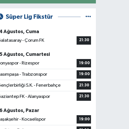
Süper Lig Fikstür
4 Ağustos, Cuma
alatasaray - Çorum FK
21:30
5 Ağustos, Cumartesi
onyaspor - Rizespor
19:00
asımpaşa - Trabzonspor
19:00
ençlerbirliği S.K. - Fenerbahçe
21:30
aziantep FK - Alanyaspor
21:30
6 Ağustos, Pazar
aşakşehir - Kocaelispor
19:00