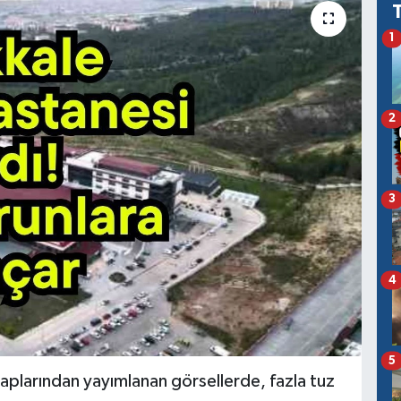
1
2
3
4
5
plarından yayımlanan görsellerde, fazla tuz