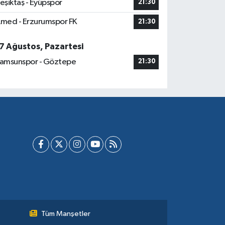
eşiktaş - Eyüpspor
21:30
med - Erzurumspor FK
21:30
7 Ağustos, Pazartesi
amsunspor - Göztepe
21:30
Tüm Manşetler