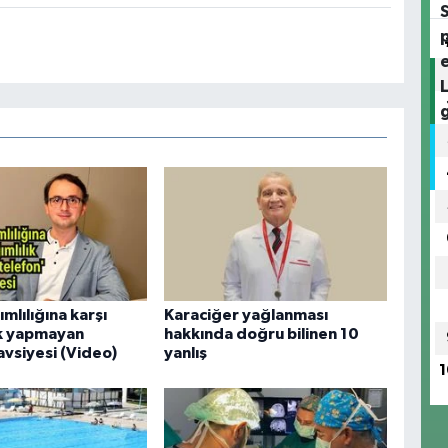
mlılığına karşı
Karaciğer yağlanması
ık yapmayan
hakkında doğru bilinen 10
avsiyesi (Video)
yanlış
1