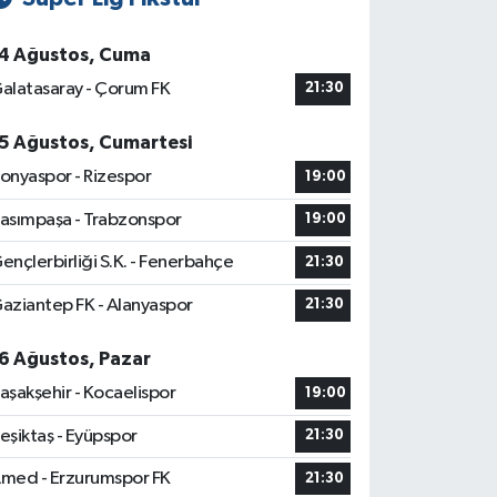
4 Ağustos, Cuma
alatasaray - Çorum FK
21:30
5 Ağustos, Cumartesi
onyaspor - Rizespor
19:00
asımpaşa - Trabzonspor
19:00
ençlerbirliği S.K. - Fenerbahçe
21:30
aziantep FK - Alanyaspor
21:30
6 Ağustos, Pazar
aşakşehir - Kocaelispor
19:00
eşiktaş - Eyüpspor
21:30
med - Erzurumspor FK
21:30