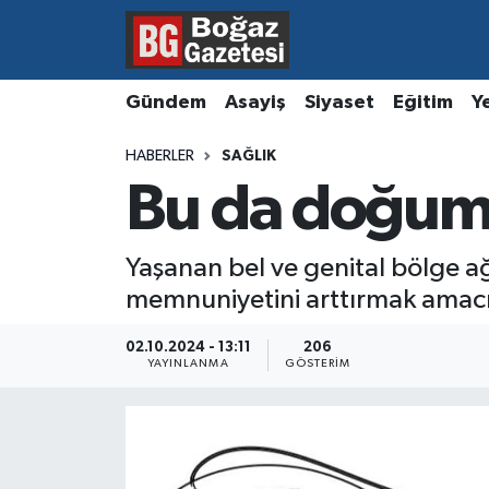
Asayiş
Hava Durumu
Gündem
Asayiş
Siyaset
Eğitim
Y
Eğitim
Trafik Durumu
HABERLER
SAĞLIK
Bu da doğum
Ekonomi
Süper Lig Puan Durumu ve Fikstür
Gündem
Tüm Manşetler
Yaşanan bel ve genital bölge a
memnuniyetini arttırmak amacıy
Kültür ve Sanat
Son Dakika Haberleri
02.10.2024 - 13:11
206
Magazin
Haber Arşivi
YAYINLANMA
GÖSTERIM
Resmi İlanlar
Sağlık