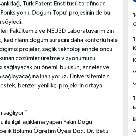
Şanlıdağ, Türk Patent Enstitüsü tarafından
k Fonksiyonlu Doğum Topu’ projesinin de bu
1
 söyledi.
G
imleri Fakültemiz ve NEU3D Laboratuvarımızın
1
cihaz, kadınların doğum sürecini daha konforlu hale
K
diğimiz projeler, sağlık teknolojilerinde öncü
dokunan çözümler üretme vizyonumuzu
K
ı sağlayacak bu önemli buluşun, anneler ve
G
a sağlayacağına inanıyoruz. Üniversitemizin
G
destek, benzer yenilikçi projelerin ortaya
1
B
m sağlıyor”
B
 ile ilgili açıklama yapan Yakın Doğu
i Ebelik Bölümü Öğretim Üyesi Doç. Dr. Betül
A