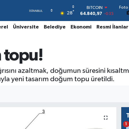
BITCOIN
Foto 
64.840,97
-0.15
°
28
DOLAR
47,7436
0.18
erel
Üniversite
Belediye
Ekonomi
Resmi İlanlar
EURO
55,2510
0.32
STERLİN
64,4811
0.38
 topu!
GRAM ALTIN
6660.55
0
BİST100
ğrısını azaltmak, doğumun süresini kısal
13.779
-14
la yeni tasarım doğum topu üretildi.
1