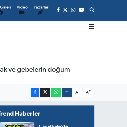
Galeri
Video
Yazarlar
tmak ve gebelerin doğum
-
+
A
A
Trend Haberler
Çanakkale’de