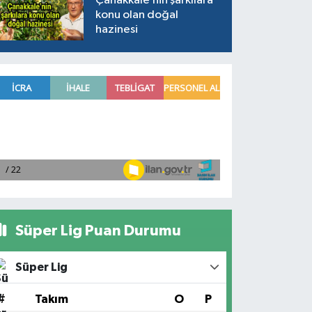
Çanakkale’nin şarkılara
konu olan doğal
hazinesi
Süper Lig Puan Durumu
Süper Lig
#
Takım
O
P