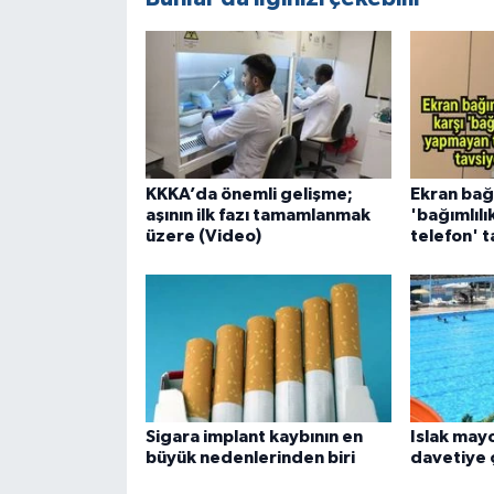
KKKA’da önemli gelişme;
Ekran bağı
aşının ilk fazı tamamlanmak
'bağımlıl
üzere (Video)
telefon' t
Sigara implant kaybının en
Islak mayo
büyük nedenlerinden biri
davetiye 