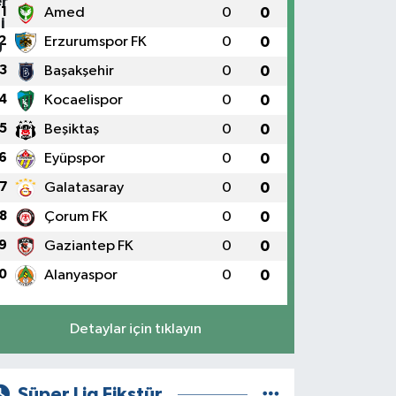
1
Amed
0
0
2
Erzurumspor FK
0
0
3
Başakşehir
0
0
4
Kocaelispor
0
0
5
Beşiktaş
0
0
6
Eyüpspor
0
0
7
Galatasaray
0
0
8
Çorum FK
0
0
9
Gaziantep FK
0
0
0
Alanyaspor
0
0
Detaylar için tıklayın
Süper Lig Fikstür