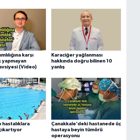
mlılığına karşı
Karaciğer yağlanması
ık yapmayan
hakkında doğru bilinen 10
avsiyesi (Video)
yanlış
 hastalıklara
Çanakkale’deki hastanede üç
çıkartıyor
hastaya beyin tümörü
operasyonu