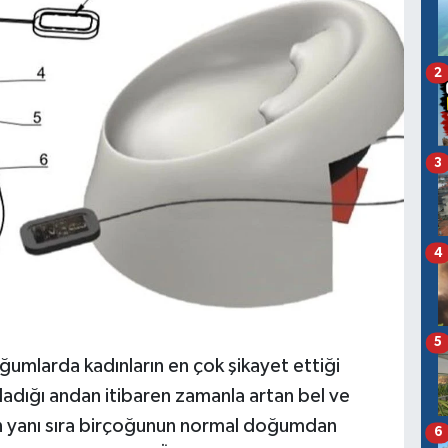
2
3
4
5
oğumlarda kadınların en çok şikayet ettiği
adığı andan itibaren zamanla artan bel ve
nin yanı sıra birçoğunun normal doğumdan
6