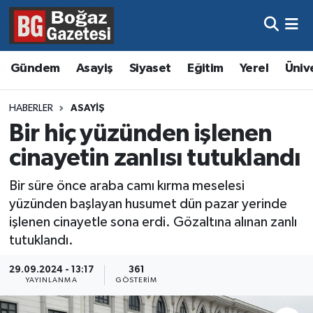
Asayiş
Hava Durumu
Gündem
Asayiş
Siyaset
Eğitim
Yerel
Üniv
Eğitim
Trafik Durumu
HABERLER
ASAYIŞ
Ekonomi
Süper Lig Puan Durumu ve Fikstür
Bir hiç yüzünden işlenen
cinayetin zanlısı tutuklandı
Gündem
Tüm Manşetler
Bir süre önce araba camı kırma meselesi
Kültür ve Sanat
Son Dakika Haberleri
yüzünden başlayan husumet dün pazar yerinde
işlenen cinayetle sona erdi. Gözaltına alınan zanlı
Magazin
Haber Arşivi
tutuklandı.
Resmi İlanlar
29.09.2024 - 13:17
361
YAYINLANMA
GÖSTERIM
Sağlık