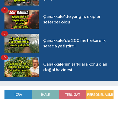
4
Çanakkale'de yangın, ekipler
seferber oldu
5
Çanakkale’de 200 metrekarelik
serada yetiştirdi
6
Çanakkale’nin şarkılara konu olan
doğal hazinesi