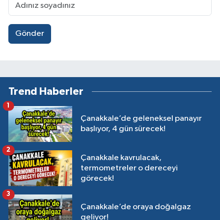
Gönder
Trend Haberler
1
Çanakkale’de geleneksel panayır
başlıyor, 4 gün sürecek!
2
Çanakkale kavrulacak,
termometreler o dereceyi
görecek!
3
Çanakkale’de oraya doğalgaz
geliyor!