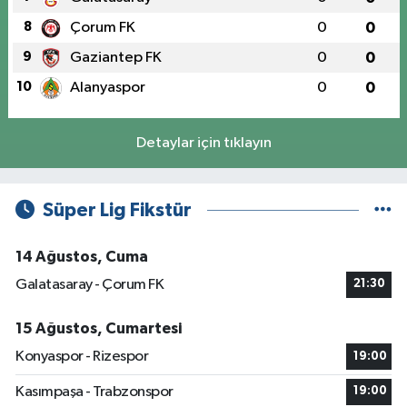
8
Çorum FK
0
0
9
Gaziantep FK
0
0
10
Alanyaspor
0
0
Detaylar için tıklayın
Süper Lig Fikstür
14 Ağustos, Cuma
Galatasaray - Çorum FK
21:30
15 Ağustos, Cumartesi
Konyaspor - Rizespor
19:00
Kasımpaşa - Trabzonspor
19:00