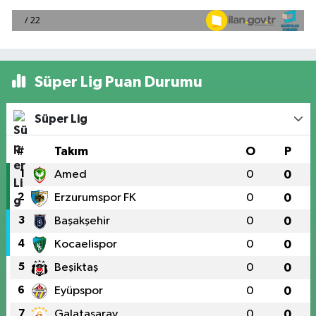
Süper Lig Puan Durumu
Süper Lig
#
Takım
O
P
1
Amed
0
0
2
Erzurumspor FK
0
0
3
Başakşehir
0
0
4
Kocaelispor
0
0
5
Beşiktaş
0
0
6
Eyüpspor
0
0
7
Galatasaray
0
0