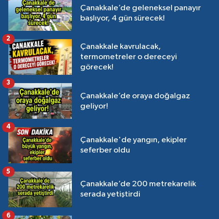
Çanakkale’de geleneksel panayır
başlıyor, 4 gün sürecek!
2
Çanakkale kavrulacak,
termometreler o dereceyi
görecek!
3
Çanakkale’de oraya doğalgaz
geliyor!
4
Çanakkale'de yangın, ekipler
seferber oldu
5
Çanakkale’de 200 metrekarelik
serada yetiştirdi
6