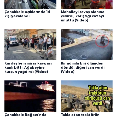
Çanakkale açıklarında 14
Mahalleyi savaş alanına
kişi yakalandı
çevirdi, karıştığı kazayı
unuttu (Video)
Kardeşlerin miras kavgası
Bir adımla biri ölümden
kanlı bitti: Ağabeyine
döndü, diğeri can verdi
kurşun yağdırdı (Video)
(Video)
Çanakkale Boğazı’nda
Takla atan traktörün