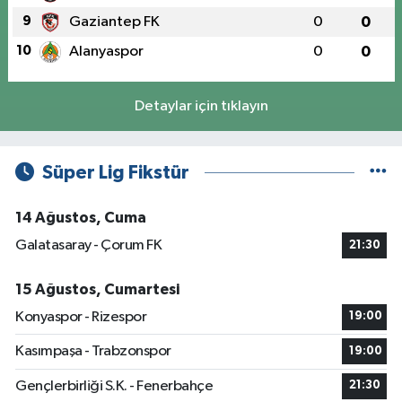
9
Gaziantep FK
0
0
10
Alanyaspor
0
0
Detaylar için tıklayın
Süper Lig Fikstür
14 Ağustos, Cuma
Galatasaray - Çorum FK
21:30
15 Ağustos, Cumartesi
Konyaspor - Rizespor
19:00
Kasımpaşa - Trabzonspor
19:00
Gençlerbirliği S.K. - Fenerbahçe
21:30