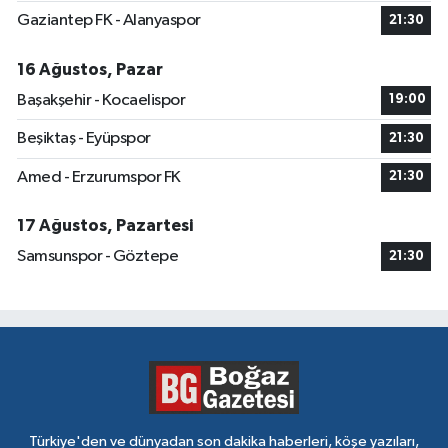
Gaziantep FK - Alanyaspor
21:30
16 Ağustos, Pazar
Başakşehir - Kocaelispor
19:00
Beşiktaş - Eyüpspor
21:30
Amed - Erzurumspor FK
21:30
17 Ağustos, Pazartesi
Samsunspor - Göztepe
21:30
Türkiye'den ve dünyadan son dakika haberleri, köşe yazıları,