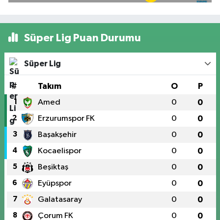
Süper Lig Puan Durumu
Süper Lig
#
Takım
O
P
1
Amed
0
0
2
Erzurumspor FK
0
0
3
Başakşehir
0
0
4
Kocaelispor
0
0
5
Beşiktaş
0
0
6
Eyüpspor
0
0
7
Galatasaray
0
0
8
Çorum FK
0
0