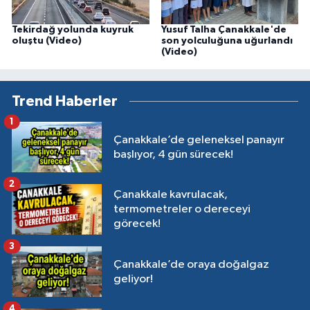
Tekirdağ yolunda kuyruk
Yusuf Talha Çanakkale'de
oluştu (Video)
son yolculuğuna uğurlandı
(Video)
Trend Haberler
1
Çanakkale’de geleneksel panayır
başlıyor, 4 gün sürecek!
2
Çanakkale kavrulacak,
termometreler o dereceyi
görecek!
3
Çanakkale’de oraya doğalgaz
geliyor!
4