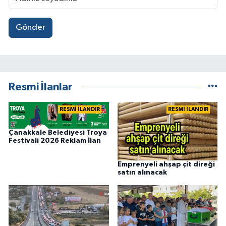
Gönder
Resmi İlanlar
RESMİ İLANDIR
RESMİ İLANDIR
Çanakkale Belediyesi Troya
Festivali 2026 Reklam İlan
Emprenyeli ahşap çit direği
satın alınacak