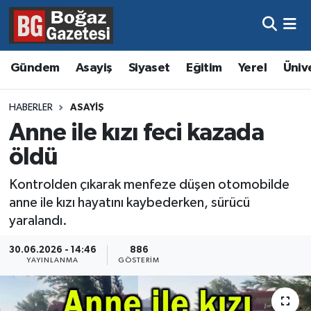
Asayiş
Hava Durumu
Gündem
Asayiş
Siyaset
Eğitim
Yerel
Üniv
Eğitim
Trafik Durumu
HABERLER
ASAYIŞ
Ekonomi
Süper Lig Puan Durumu ve Fikstür
Anne ile kızı feci kazada
öldü
Gündem
Tüm Manşetler
Kontrolden çıkarak menfeze düşen otomobilde
Kültür ve Sanat
Son Dakika Haberleri
anne ile kızı hayatını kaybederken, sürücü
yaralandı.
Magazin
Haber Arşivi
30.06.2026 - 14:46
886
YAYINLANMA
GÖSTERIM
Resmi İlanlar
Sağlık