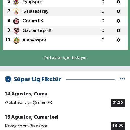
6
Eyüpspor
0
0
7
Galatasaray
0
0
8
Çorum FK
0
0
9
Gaziantep FK
0
0
10
Alanyaspor
0
0
Detaylar için tıklayın
Süper Lig Fikstür
14 Ağustos, Cuma
Galatasaray - Çorum FK
21:30
15 Ağustos, Cumartesi
Konyaspor - Rizespor
19:00