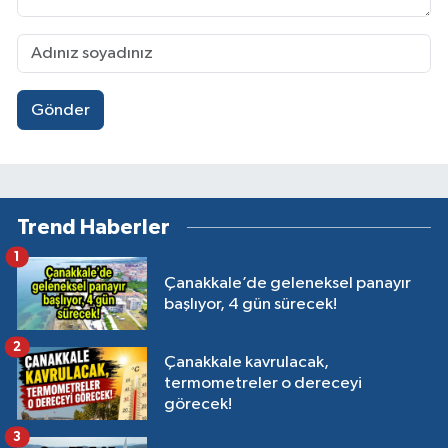
Gönder
Trend Haberler
1
Çanakkale’de geleneksel panayır
başlıyor, 4 gün sürecek!
2
Çanakkale kavrulacak,
termometreler o dereceyi
görecek!
3