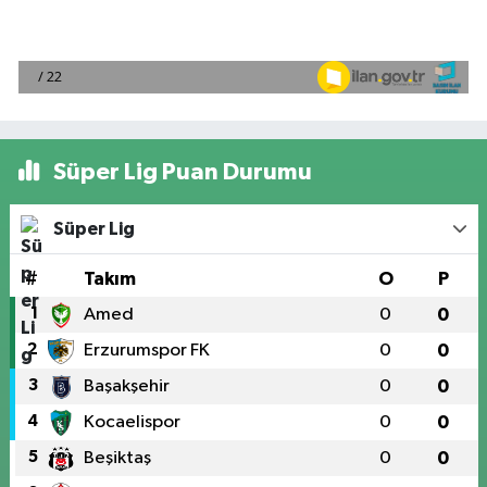
Süper Lig Puan Durumu
Süper Lig
#
Takım
O
P
1
Amed
0
0
2
Erzurumspor FK
0
0
3
Başakşehir
0
0
4
Kocaelispor
0
0
5
Beşiktaş
0
0