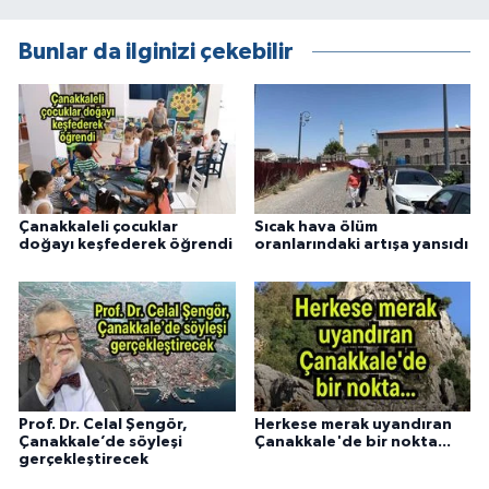
Bunlar da ilginizi çekebilir
Çanakkaleli çocuklar
Sıcak hava ölüm
doğayı keşfederek öğrendi
oranlarındaki artışa yansıdı
Prof. Dr. Celal Şengör,
Herkese merak uyandıran
Çanakkale’de söyleşi
Çanakkale'de bir nokta...
gerçekleştirecek