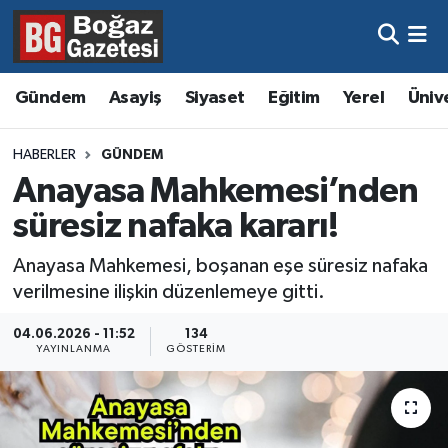
Asayiş
Hava Durumu
Gündem
Asayiş
Siyaset
Eğitim
Yerel
Üniv
Eğitim
Trafik Durumu
HABERLER
GÜNDEM
Ekonomi
Süper Lig Puan Durumu ve Fikstür
Anayasa Mahkemesi’nden
süresiz nafaka kararı!
Gündem
Tüm Manşetler
Anayasa Mahkemesi, boşanan eşe süresiz nafaka
Kültür ve Sanat
Son Dakika Haberleri
verilmesine ilişkin düzenlemeye gitti.
Magazin
Haber Arşivi
04.06.2026 - 11:52
134
YAYINLANMA
GÖSTERIM
Resmi İlanlar
Sağlık