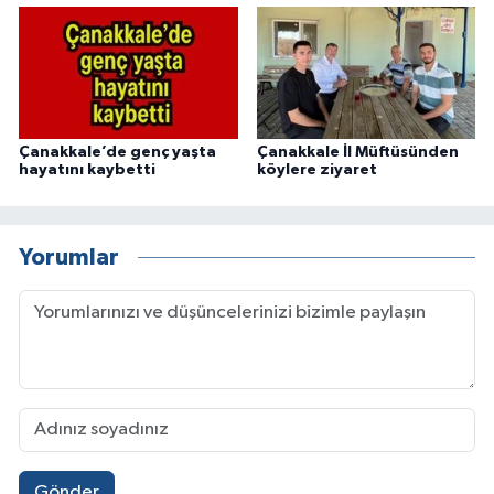
Çanakkale’de genç yaşta
Çanakkale İl Müftüsünden
hayatını kaybetti
köylere ziyaret
Yorumlar
Gönder