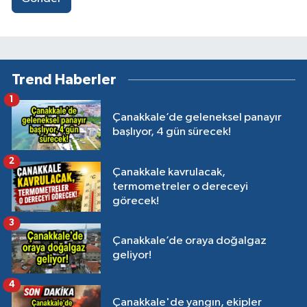
Trend Haberler
1
Çanakkale’de geleneksel panayır
başlıyor, 4 gün sürecek!
2
Çanakkale kavrulacak,
termometreler o dereceyi
görecek!
3
Çanakkale’de oraya doğalgaz
geliyor!
4
Çanakkale'de yangın, ekipler