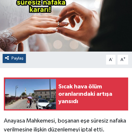
Paylaş
-
+
A
A
Sıcak hava ölüm
oranlarındaki artışa
yansıdı
Anayasa Mahkemesi, boşanan eşe süresiz nafaka
verilmesine ilişkin düzenlemeyi iptal etti.