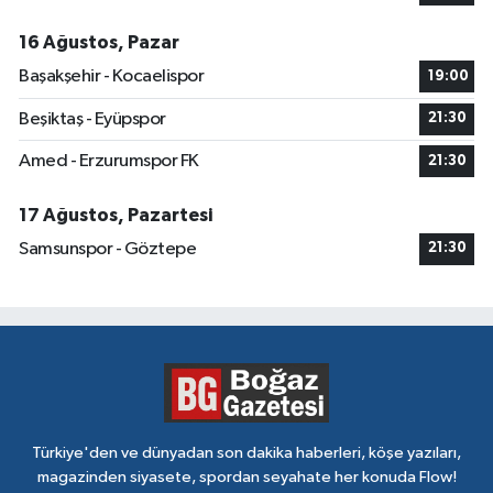
16 Ağustos, Pazar
Başakşehir - Kocaelispor
19:00
Beşiktaş - Eyüpspor
21:30
Amed - Erzurumspor FK
21:30
17 Ağustos, Pazartesi
Samsunspor - Göztepe
21:30
Türkiye'den ve dünyadan son dakika haberleri, köşe yazıları,
magazinden siyasete, spordan seyahate her konuda Flow!