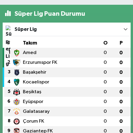
Süper Lig Puan Durumu
Süper Lig
#
Takım
O
P
1
Amed
0
0
2
Erzurumspor FK
0
0
3
Başakşehir
0
0
4
Kocaelispor
0
0
5
Beşiktaş
0
0
6
Eyüpspor
0
0
7
Galatasaray
0
0
8
Çorum FK
0
0
9
Gaziantep FK
0
0