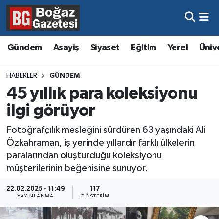
Asayiş
Hava Durumu
Gündem
Asayiş
Siyaset
Eğitim
Yerel
Üniv
Eğitim
Trafik Durumu
HABERLER
GÜNDEM
Ekonomi
Süper Lig Puan Durumu ve Fikstür
45 yıllık para koleksiyonu
ilgi görüyor
Gündem
Tüm Manşetler
Fotoğrafçılık mesleğini sürdüren 63 yaşındaki Ali
Kültür ve Sanat
Son Dakika Haberleri
Özkahraman, iş yerinde yıllardır farklı ülkelerin
paralarından oluşturduğu koleksiyonu
Magazin
Haber Arşivi
müşterilerinin beğenisine sunuyor.
Resmi İlanlar
22.02.2025 - 11:49
117
YAYINLANMA
GÖSTERIM
Sağlık