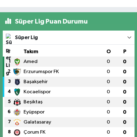
Süper Lig Puan Durumu
Süper Lig
#
Takım
O
P
1
Amed
0
0
2
Erzurumspor FK
0
0
3
Başakşehir
0
0
4
Kocaelispor
0
0
5
Beşiktaş
0
0
6
Eyüpspor
0
0
7
Galatasaray
0
0
8
Çorum FK
0
0