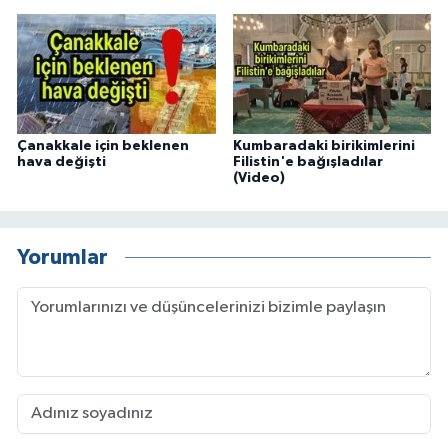
Çanakkale için beklenen
Kumbaradaki birikimlerini
hava değişti
Filistin'e bağışladılar
(Video)
Yorumlar