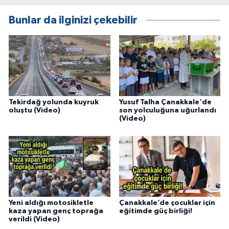
Bunlar da ilginizi çekebilir
Tekirdağ yolunda kuyruk
Yusuf Talha Çanakkale'de
oluştu (Video)
son yolculuğuna uğurlandı
(Video)
Yeni aldığı motosikletle
Çanakkale’de çocuklar için
kaza yapan genç toprağa
eğitimde güç birliği!
verildi (Video)