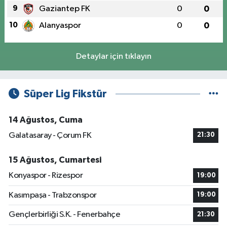
9
Gaziantep FK
0
0
10
Alanyaspor
0
0
Detaylar için tıklayın
Süper Lig Fikstür
14 Ağustos, Cuma
Galatasaray - Çorum FK
21:30
15 Ağustos, Cumartesi
Konyaspor - Rizespor
19:00
Kasımpaşa - Trabzonspor
19:00
Gençlerbirliği S.K. - Fenerbahçe
21:30