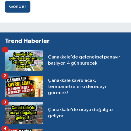
Gönder
Trend Haberler
1
Çanakkale’de geleneksel panayır
başlıyor, 4 gün sürecek!
2
Çanakkale kavrulacak,
termometreler o dereceyi
görecek!
3
Çanakkale’de oraya doğalgaz
geliyor!
4