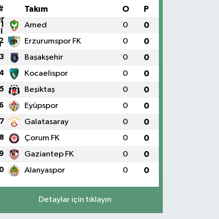
#
Takım
O
P
1
Amed
0
0
2
Erzurumspor FK
0
0
3
Başakşehir
0
0
4
Kocaelispor
0
0
5
Beşiktaş
0
0
6
Eyüpspor
0
0
7
Galatasaray
0
0
8
Çorum FK
0
0
9
Gaziantep FK
0
0
0
Alanyaspor
0
0
Detaylar için tıklayın