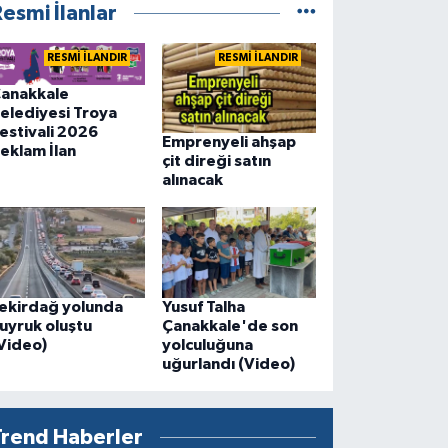
esmi İlanlar
RESMİ İLANDIR
RESMİ İLANDIR
anakkale
elediyesi Troya
estivali 2026
Emprenyeli ahşap
eklam İlan
çit direği satın
alınacak
ekirdağ yolunda
Yusuf Talha
uyruk oluştu
Çanakkale'de son
Video)
yolculuğuna
uğurlandı (Video)
Trend Haberler