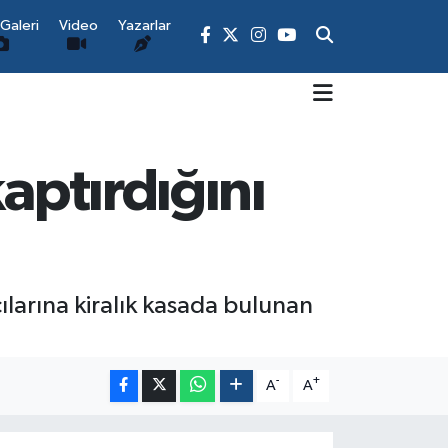
Galeri
Video
Yazarlar
aptırdığını
cılarına kiralık kasada bulunan
-
+
A
A