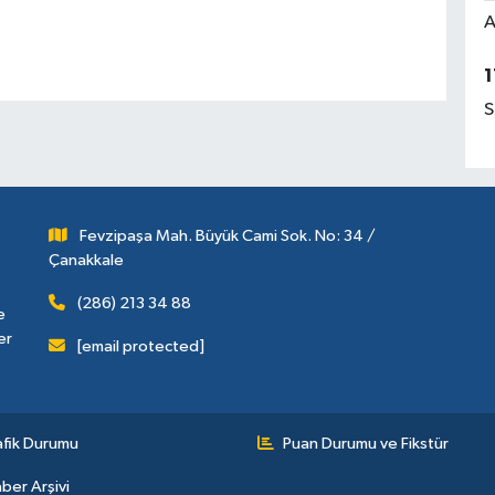
A
1
S
Fevzipaşa Mah. Büyük Cami Sok. No: 34 /
Çanakkale
(286) 213 34 88
e
er
[email protected]
afik Durumu
Puan Durumu ve Fikstür
ber Arşivi