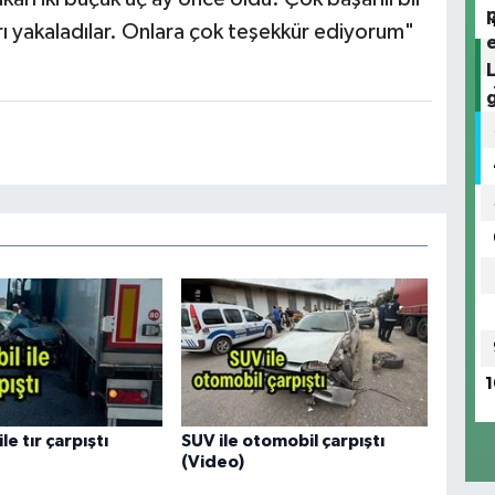
rı yakaladılar. Onlara çok teşekkür ediyorum"
1
le tır çarpıştı
SUV ile otomobil çarpıştı
(Video)