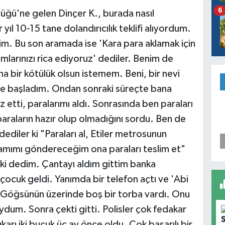
6
lüğü'ne gelen Dinçer K., burada nasıl
 yıl 10-15 tane dolandırıcılık teklifi alıyordum.
m. Bu son aramada ise 'Kara para aklamak için
dımlarınızı rica ediyoruz' dediler. Benim de
 bir kötülük olsun istemem. Beni, bir nevi
e başladım. Ondan sonraki süreçte bana
 etti, paralarımı aldı. Sonrasında ben paraları
araların hazır olup olmadığını sordu. Ben de
diler ki "Paraları al, Etiler metrosunun
adamımı göndereceğim ona paraları teslim et"
i dedim. Çantayı aldım gittim banka
ocuk geldi. Yanımda bir telefon açtı ve 'Abi
. Göğsünün üzerinde boş bir torba vardı. Onu
dum. Sonra çekti gitti. Polisler çok fedakar
karı iki buçuk üç ay önce oldu. Çok başarılı bir