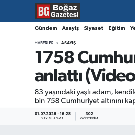
Asayiş
Hava Durumu
Gündem
Asayiş
Siyaset
Eğitim
Y
Eğitim
Trafik Durumu
HABERLER
ASAYIŞ
1758 Cumhuriy
Ekonomi
Süper Lig Puan Durumu ve Fikstür
Gündem
Tüm Manşetler
anlattı (Video
Kültür ve Sanat
Son Dakika Haberleri
83 yaşındaki yaşlı adam, kendile
bin 758 Cumhuriyet altınını kap
Magazin
Haber Arşivi
01.07.2026 - 16:28
302
Resmi İlanlar
YAYINLANMA
GÖSTERIM
Sağlık