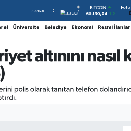
BITCOIN
Foto 
65.130,04
1.2
°
33
DOLAR
47,7106
0.17
erel
Üniversite
Belediye
Ekonomi
Resmi İlanlar
EURO
55,1652
0.27
STERLİN
64,4046
0.35
et altınını nasıl k
GRAM ALTIN
6618.49
2.12
BİST100
)
13.773
-19
rini polis olarak tanıtan telefon dolandırı
tırdı.