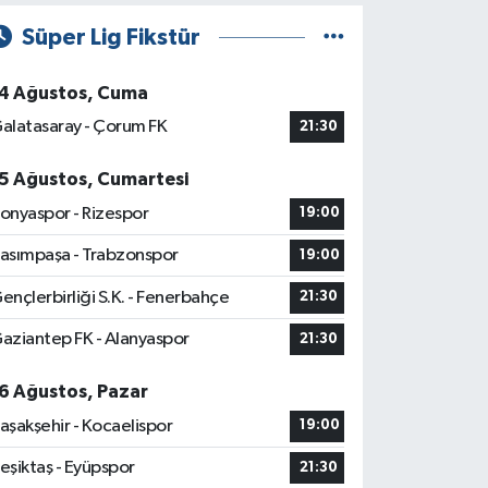
Süper Lig Fikstür
4 Ağustos, Cuma
alatasaray - Çorum FK
21:30
5 Ağustos, Cumartesi
onyaspor - Rizespor
19:00
asımpaşa - Trabzonspor
19:00
ençlerbirliği S.K. - Fenerbahçe
21:30
aziantep FK - Alanyaspor
21:30
6 Ağustos, Pazar
aşakşehir - Kocaelispor
19:00
eşiktaş - Eyüpspor
21:30