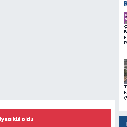
R
Ç
B
F
R
T
k
(
yası kül oldu