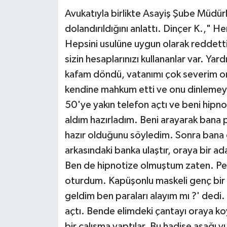
Avukatıyla birlikte Asayiş Şube Müdür
dolandırıldığını anlattı. Dinçer K.," Her
Hepsini usulüne uygun olarak reddetti
sizin hesaplarınızı kullananlar var. Yar
kafam döndü, vatanımı çok severim ona
kendine mahkum etti ve onu dinlemey
50'ye yakın telefon açtı ve beni hipnoz
aldım hazırladım. Beni arayarak bana p
hazır olduğunu söyledim. Sonra bana de
arkasındaki banka ulaştır, oraya bir 
Ben de hipnotize olmuştum zaten. Pek
oturdum. Kapüşonlu maskeli genç bir ç
geldim ben paraları alayım mı ?' dedi
açtı. Bende elimdeki çantayı oraya koy
bir çalışma yaptılar. Bu hadise aşağı yu