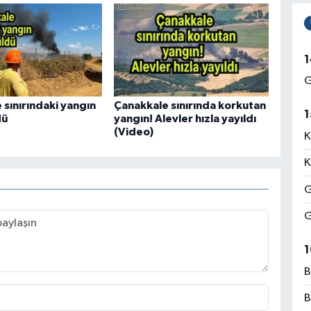
1
G
 sınırındaki yangın
Çanakkale sınırında korkutan
1
dü
yangın! Alevler hızla yayıldı
(Video)
K
K
G
G
1
B
B