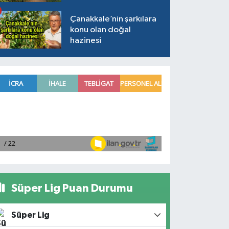
Çanakkale’nin şarkılara
konu olan doğal
hazinesi
Süper Lig Puan Durumu
Süper Lig