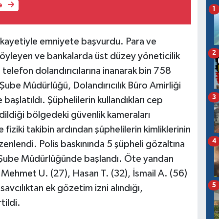
e
1
şikayetiyle emniyete başvurdu. Para ve
2
öyleyen ve bankalarda üst düzey yöneticilik
 telefon dolandırıcılarına inanarak bin 758
 Şube Müdürlüğü, Dolandırıcılık Büro Amirliği
3
e başlatıldı. Şüphelilerin kullandıkları cep
dildiği bölgedeki güvenlik kameraları
e fiziki takibin ardından şüphelilerin kimliklerinin
4
enlendi. Polis baskınında 5 şüpheli gözaltına
iş Şube Müdürlüğünde başlandı. Öte yandan
n Mehmet U. (27), Hasan T. (32), İsmail A. (56)
5
 savcılıktan ek gözetim izni alındığı,
ildi.