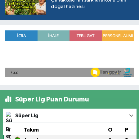
Çanakkale’nin şarkılara konu olan
doğal hazinesi
Süper Lig Puan Durumu
Süper Lig
#
Takım
O
P