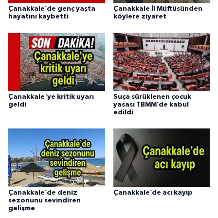
Çanakkale’de genç yaşta
Çanakkale İl Müftüsünden
hayatını kaybetti
köylere ziyaret
Çanakkale'ye kritik uyarı
Suça sürüklenen çocuk
geldi
yasası TBMM’de kabul
edildi
Çanakkale’de deniz
Çanakkale’de acı kayıp
sezonunu sevindiren
gelişme