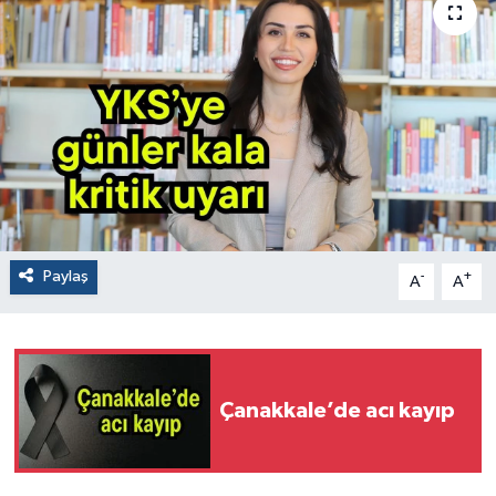
Paylaş
-
+
A
A
Çanakkale’de acı kayıp