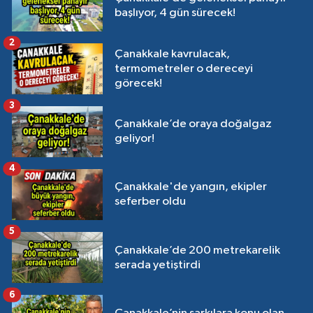
başlıyor, 4 gün sürecek!
2
Çanakkale kavrulacak,
termometreler o dereceyi
görecek!
3
Çanakkale’de oraya doğalgaz
geliyor!
4
Çanakkale'de yangın, ekipler
seferber oldu
5
Çanakkale’de 200 metrekarelik
serada yetiştirdi
6