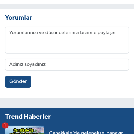
Yorumlar
Gönder
Trend Haberler
1
Çanakkale’de geleneksel panayır