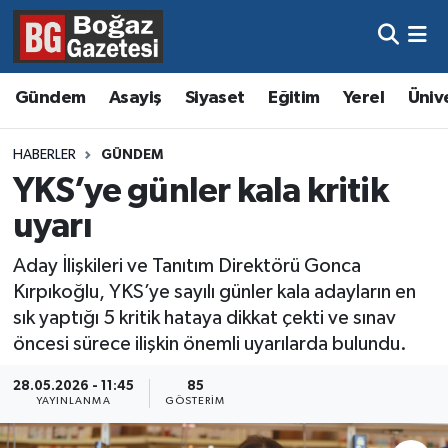
Asayiş
Hava Durumu
Gündem
Asayiş
Siyaset
Eğitim
Yerel
Üniv
Eğitim
Trafik Durumu
HABERLER
GÜNDEM
Ekonomi
Süper Lig Puan Durumu ve Fikstür
YKS’ye günler kala kritik
uyarı
Gündem
Tüm Manşetler
Aday İlişkileri ve Tanıtım Direktörü Gonca
Kültür ve Sanat
Son Dakika Haberleri
Kırpıkoğlu, YKS’ye sayılı günler kala adayların en
sık yaptığı 5 kritik hataya dikkat çekti ve sınav
Magazin
Haber Arşivi
öncesi sürece ilişkin önemli uyarılarda bulundu.
Resmi İlanlar
28.05.2026 - 11:45
85
YAYINLANMA
GÖSTERIM
Sağlık