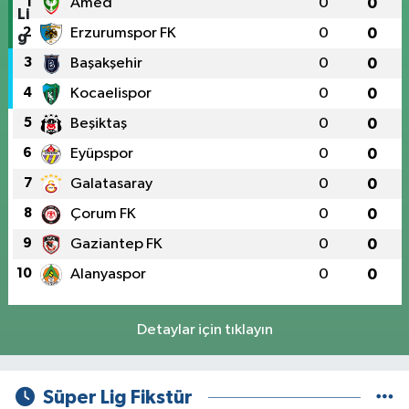
1
Amed
0
0
2
Erzurumspor FK
0
0
3
Başakşehir
0
0
4
Kocaelispor
0
0
5
Beşiktaş
0
0
6
Eyüpspor
0
0
7
Galatasaray
0
0
8
Çorum FK
0
0
9
Gaziantep FK
0
0
10
Alanyaspor
0
0
Detaylar için tıklayın
Süper Lig Fikstür