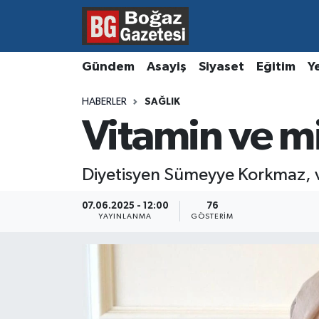
Asayiş
Hava Durumu
Gündem
Asayiş
Siyaset
Eğitim
Y
Eğitim
Trafik Durumu
HABERLER
SAĞLIK
Vitamin ve mi
Ekonomi
Süper Lig Puan Durumu ve Fikstür
Gündem
Tüm Manşetler
Diyetisyen Sümeyye Korkmaz, vi
Kültür ve Sanat
Son Dakika Haberleri
07.06.2025 - 12:00
76
YAYINLANMA
GÖSTERIM
Magazin
Haber Arşivi
Resmi İlanlar
Sağlık