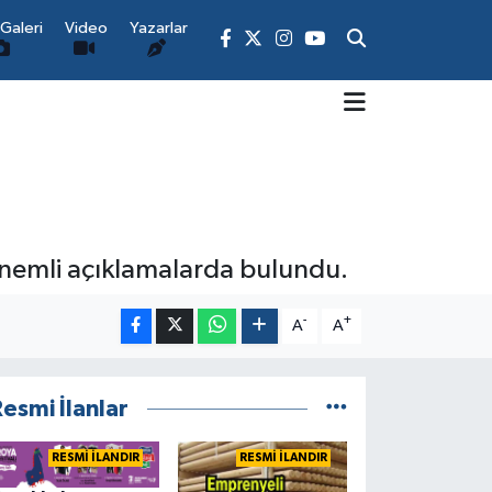
Galeri
Video
Yazarlar
önemli açıklamalarda bulundu.
-
+
A
A
esmi İlanlar
RESMİ İLANDIR
RESMİ İLANDIR