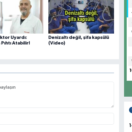
tor Uyardı:
Denizaltı değil, şifa kapsülü
Pıhtı Atabilir!
(Video)
1
1