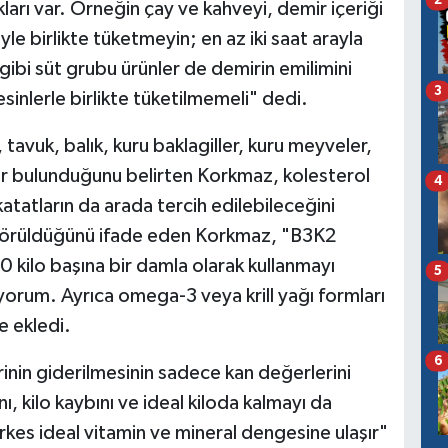
2
ları var. Örneğin çay ve kahveyi, demir içeriği
le birlikte tüketmeyin; en az iki saat arayla
 gibi süt grubu ürünler de demirin emilimini
3
inlerle birlikte tüketilmemeli" dedi.
tavuk, balık, kuru baklagiller, kuru meyveler,
ler bulunduğunu belirten Korkmaz, kolesterol
4
atatların da arada tercih edilebileceğini
ık görüldüğünü ifade eden Korkmaz, "B3K2
0 kilo başına bir damla olarak kullanmayı
5
yorum. Ayrıca omega-3 veya krill yağı formları
e ekledi.
6
rinin giderilmesinin sadece kan değerlerini
, kilo kaybını ve ideal kiloda kalmayı da
kes ideal vitamin ve mineral dengesine ulaşır"