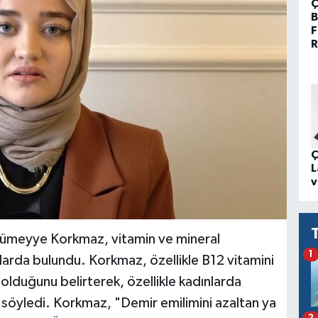
Ç
B
F
R
Ç
L
v
ümeyye Korkmaz, vitamin ve mineral
1
larda bulundu. Korkmaz, özellikle B12 vitamini
olduğunu belirterek, özellikle kadınlarda
ü söyledi. Korkmaz, "Demir emilimini azaltan ya