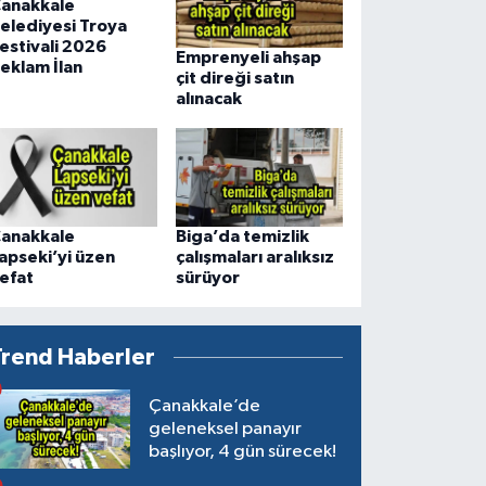
anakkale
elediyesi Troya
estivali 2026
Emprenyeli ahşap
eklam İlan
çit direği satın
alınacak
anakkale
Biga’da temizlik
apseki’yi üzen
çalışmaları aralıksız
efat
sürüyor
Trend Haberler
Çanakkale’de
geleneksel panayır
başlıyor, 4 gün sürecek!