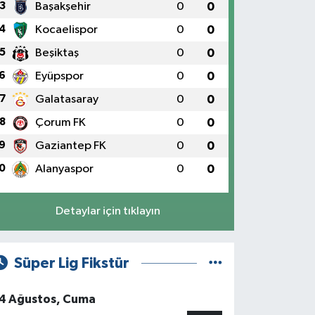
3
Başakşehir
0
0
4
Kocaelispor
0
0
5
Beşiktaş
0
0
6
Eyüpspor
0
0
7
Galatasaray
0
0
8
Çorum FK
0
0
9
Gaziantep FK
0
0
0
Alanyaspor
0
0
Detaylar için tıklayın
Süper Lig Fikstür
4 Ağustos, Cuma