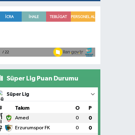
Süper Lig Puan Durumu
Süper Lig
#
Takım
O
P
1
Amed
0
0
2
Erzurumspor FK
0
0