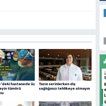
’deki hastanede üç
Yazın serinlerken diş
eyin tümörü
sağlığınızı tehlikeye atmayın
nu