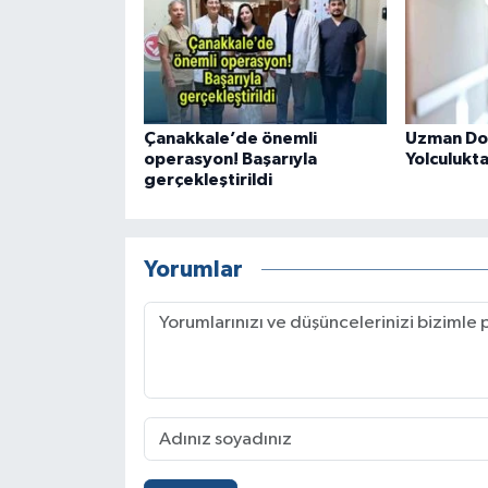
Çanakkale’de önemli
Uzman Dok
operasyon! Başarıyla
Yolculukta 
gerçekleştirildi
Yorumlar