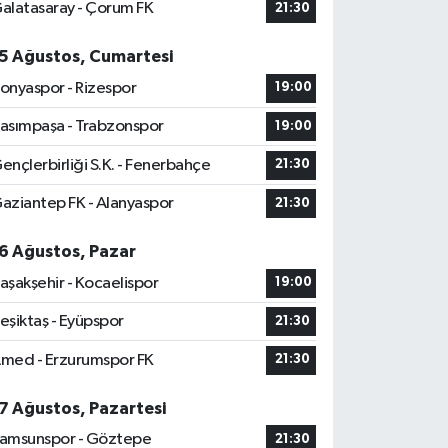
alatasaray - Çorum FK
21:30
5 Ağustos, Cumartesi
onyaspor - Rizespor
19:00
asımpaşa - Trabzonspor
19:00
ençlerbirliği S.K. - Fenerbahçe
21:30
aziantep FK - Alanyaspor
21:30
6 Ağustos, Pazar
aşakşehir - Kocaelispor
19:00
eşiktaş - Eyüpspor
21:30
med - Erzurumspor FK
21:30
7 Ağustos, Pazartesi
amsunspor - Göztepe
21:30