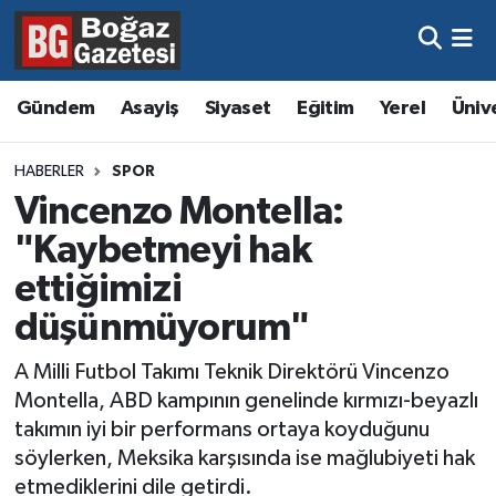
Asayiş
Hava Durumu
Gündem
Asayiş
Siyaset
Eğitim
Yerel
Üniv
Eğitim
Trafik Durumu
HABERLER
SPOR
Ekonomi
Süper Lig Puan Durumu ve Fikstür
Vincenzo Montella:
"Kaybetmeyi hak
Gündem
Tüm Manşetler
ettiğimizi
Kültür ve Sanat
Son Dakika Haberleri
düşünmüyorum"
Magazin
Haber Arşivi
A Milli Futbol Takımı Teknik Direktörü Vincenzo
Montella, ABD kampının genelinde kırmızı-beyazlı
Resmi İlanlar
takımın iyi bir performans ortaya koyduğunu
söylerken, Meksika karşısında ise mağlubiyeti hak
Sağlık
etmediklerini dile getirdi.