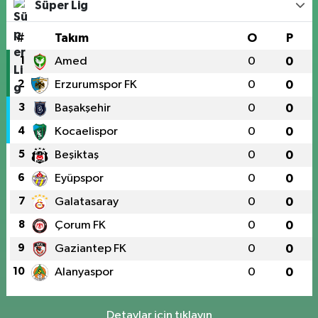
Süper Lig
#
Takım
O
P
1
Amed
0
0
2
Erzurumspor FK
0
0
3
Başakşehir
0
0
4
Kocaelispor
0
0
5
Beşiktaş
0
0
6
Eyüpspor
0
0
7
Galatasaray
0
0
8
Çorum FK
0
0
9
Gaziantep FK
0
0
10
Alanyaspor
0
0
Detaylar için tıklayın