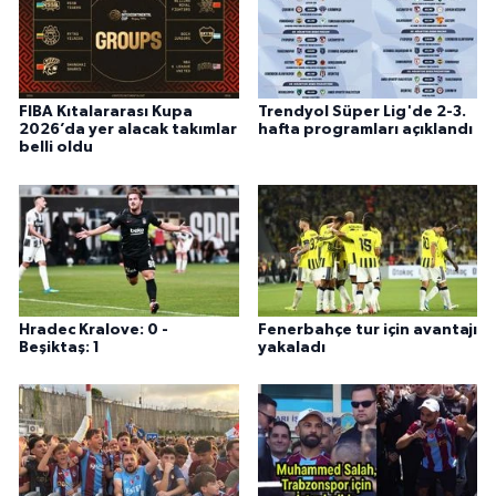
FIBA Kıtalararası Kupa
Trendyol Süper Lig'de 2-3.
2026’da yer alacak takımlar
hafta programları açıklandı
belli oldu
Hradec Kralove: 0 -
Fenerbahçe tur için avantajı
Beşiktaş: 1
yakaladı