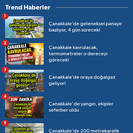
Trend Haberler
1
Çanakkale’de geleneksel panayır
başlıyor, 4 gün sürecek!
2
Çanakkale kavrulacak,
termometreler o dereceyi
görecek!
3
Çanakkale’de oraya doğalgaz
geliyor!
4
Çanakkale'de yangın, ekipler
seferber oldu
5
Çanakkale’de 200 metrekarelik