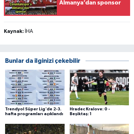
Almanya’dan sponsor
Kaynak:
İHA
Bunlar da ilginizi çekebilir
Trendyol Süper Lig'de 2-3.
Hradec Kralove: 0 -
hafta programları açıklandı
Beşiktaş: 1