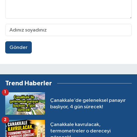
Gönder
Trend Haberler
1
Çanakkale’de geleneksel panayır
başlıyor, 4 gün sürecek!
2
Çanakkale kavrulacak,
termometreler o dereceyi