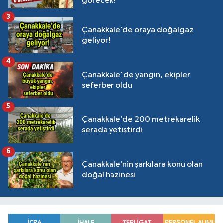
görecek!
3
Çanakkale’de oraya doğalgaz
geliyor!
4
Çanakkale'de yangın, ekipler
seferber oldu
5
Çanakkale’de 200 metrekarelik
serada yetiştirdi
6
Çanakkale’nin şarkılara konu olan
doğal hazinesi