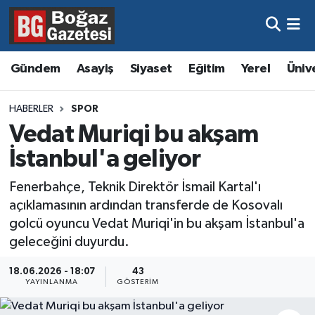
Asayiş
Hava Durumu
Gündem
Asayiş
Siyaset
Eğitim
Yerel
Üniv
Eğitim
Trafik Durumu
HABERLER
SPOR
Ekonomi
Süper Lig Puan Durumu ve Fikstür
Vedat Muriqi bu akşam
İstanbul'a geliyor
Gündem
Tüm Manşetler
Fenerbahçe, Teknik Direktör İsmail Kartal'ı
Kültür ve Sanat
Son Dakika Haberleri
açıklamasının ardından transferde de Kosovalı
golcü oyuncu Vedat Muriqi'in bu akşam İstanbul'a
Magazin
Haber Arşivi
geleceğini duyurdu.
Resmi İlanlar
18.06.2026 - 18:07
43
YAYINLANMA
GÖSTERIM
Sağlık