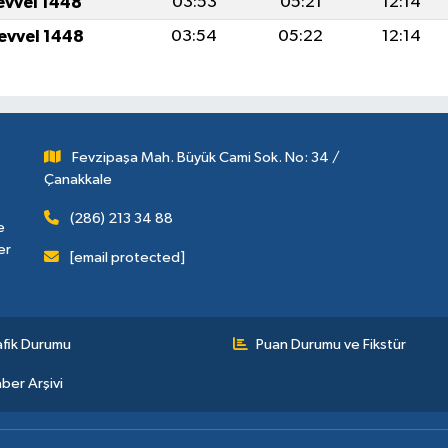
levvel 1448
03:53
05:21
12:14
levvel 1448
03:54
05:22
12:14
Fevzipaşa Mah. Büyük Cami Sok. No: 34 /
Çanakkale
(286) 213 34 88
e
er
[email protected]
afik Durumu
Puan Durumu ve Fikstür
ber Arşivi