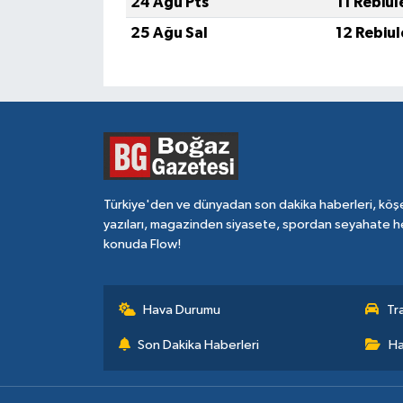
24 Ağu Pts
11 Rebiu
25 Ağu Sal
12 Rebiu
Türkiye'den ve dünyadan son dakika haberleri, köş
yazıları, magazinden siyasete, spordan seyahate h
konuda Flow!
Hava Durumu
Tr
Son Dakika Haberleri
Ha