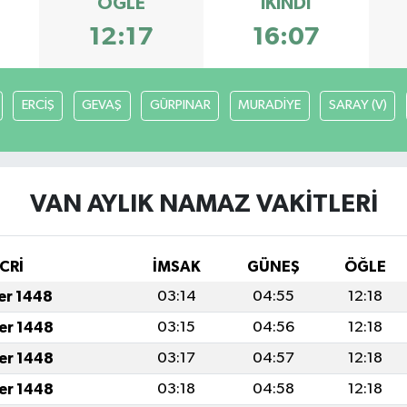
ÖĞLE
İKINDI
12:17
16:07
ERCİŞ
GEVAŞ
GÜRPINAR
MURADİYE
SARAY (V)
VAN AYLIK NAMAZ VAKITLERI
CRİ
İMSAK
GÜNEŞ
ÖĞLE
fer 1448
03:14
04:55
12:18
fer 1448
03:15
04:56
12:18
fer 1448
03:17
04:57
12:18
fer 1448
03:18
04:58
12:18