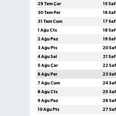
29 Tem Çar
15 Sa
30 Tem Per
16 Sa
31 Tem Cum
17 Sa
1 Ağu Cts
18 Sa
2 Ağu Paz
19 Sa
3 Ağu Pts
20 Saf
4 Ağu Sal
21 Sa
5 Ağu Çar
22 Saf
6 Ağu Per
23 Saf
7 Ağu Cum
24 Saf
8 Ağu Cts
25 Saf
9 Ağu Paz
26 Saf
10 Ağu Pts
27 Saf