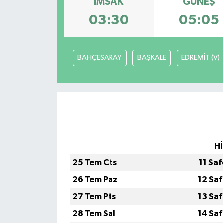
İMSAK
GÜNEŞ
03:30
05:05
BAHÇESARAY
BAŞKALE
EDREMİT (V)
Hİ
25 Tem Cts
11 Sa
26 Tem Paz
12 Sa
27 Tem Pts
13 Sa
28 Tem Sal
14 Sa