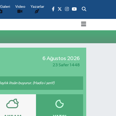
Galeri
Video
Yazarlar
6 Ağustos 2026
23 Safer 1448
ylık ihsân buyurur. (Hadis-i şerif)