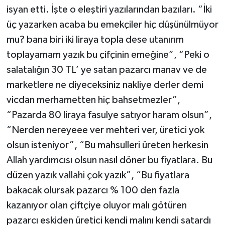
isyan etti. İşte o eleştiri yazılarından bazıları. “İki
üç yazarken acaba bu emekçiler hiç düşünülmüyor
mu? bana biri iki liraya topla dese utanırım
toplayamam yazık bu çifçinin emeğine”, “Peki o
salatalığın 30 TL’ ye satan pazarcı manav ve de
marketlere ne diyeceksiniz nakliye derler demi
vicdan merhametten hiç bahsetmezler”,
“Pazarda 80 liraya fasulye satıyor haram olsun”,
“Nerden nereyeee ver mehteri ver, üretici yok
olsun isteniyor”, “Bu mahsulleri üreten herkesin
Allah yardımcısı olsun nasıl döner bu fiyatlara. Bu
düzen yazık vallahi çok yazık”, “Bu fiyatlara
bakacak olursak pazarcı % 100 den fazla
kazanıyor olan çiftçiye oluyor malı götüren
pazarcı eskiden üretici kendi malını kendi satardı