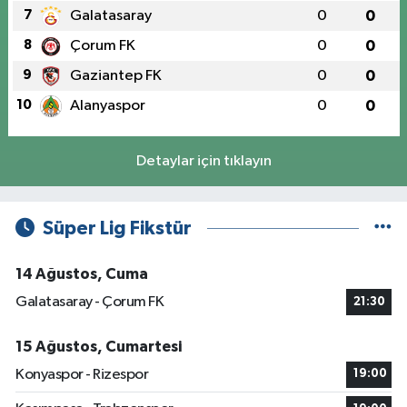
7
Galatasaray
0
0
8
Çorum FK
0
0
9
Gaziantep FK
0
0
10
Alanyaspor
0
0
Detaylar için tıklayın
Süper Lig Fikstür
14 Ağustos, Cuma
Galatasaray - Çorum FK
21:30
15 Ağustos, Cumartesi
Konyaspor - Rizespor
19:00