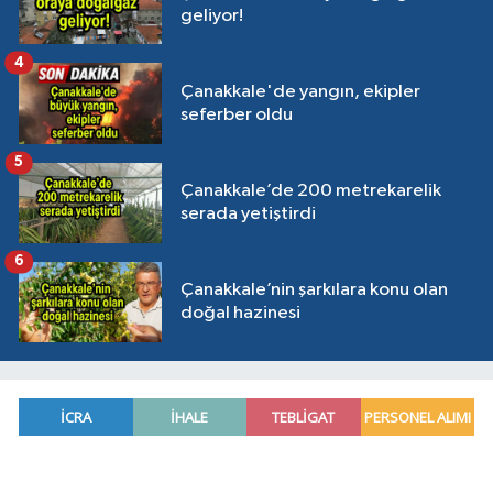
geliyor!
4
Çanakkale'de yangın, ekipler
seferber oldu
5
Çanakkale’de 200 metrekarelik
serada yetiştirdi
6
Çanakkale’nin şarkılara konu olan
doğal hazinesi