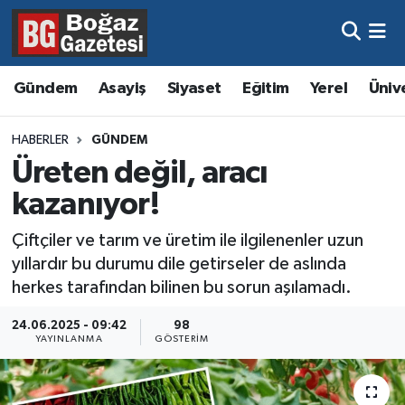
Asayiş
Hava Durumu
Gündem
Asayiş
Siyaset
Eğitim
Yerel
Üniv
Eğitim
Trafik Durumu
HABERLER
GÜNDEM
Ekonomi
Süper Lig Puan Durumu ve Fikstür
Üreten değil, aracı
kazanıyor!
Gündem
Tüm Manşetler
Çiftçiler ve tarım ve üretim ile ilgilenenler uzun
Kültür ve Sanat
Son Dakika Haberleri
yıllardır bu durumu dile getirseler de aslında
herkes tarafından bilinen bu sorun aşılamadı.
Magazin
Haber Arşivi
24.06.2025 - 09:42
98
YAYINLANMA
GÖSTERIM
Resmi İlanlar
Sağlık