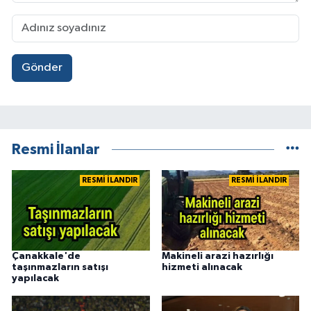
Gönder
Resmi İlanlar
RESMİ İLANDIR
RESMİ İLANDIR
Çanakkale'de
Makineli arazi hazırlığı
taşınmazların satışı
hizmeti alınacak
yapılacak