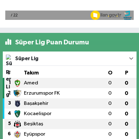
Süper Lig Puan Durumu
Süper Lig
#
Takım
O
P
1
Amed
0
0
2
Erzurumspor FK
0
0
3
Başakşehir
0
0
4
Kocaelispor
0
0
5
Beşiktaş
0
0
6
Eyüpspor
0
0