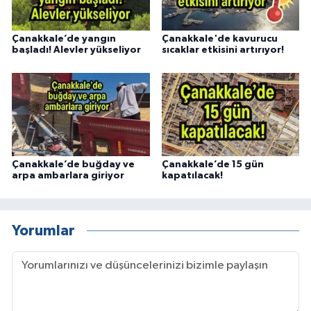
Çanakkale’de yangın
Çanakkale'de kavurucu
başladı! Alevler yükseliyor
sıcaklar etkisini artırıyor!
Çanakkale’de buğday ve
Çanakkale’de 15 gün
arpa ambarlara giriyor
kapatılacak!
Yorumlar