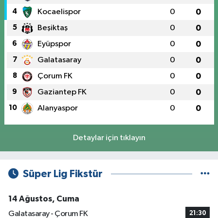
4
Kocaelispor
0
0
5
Beşiktaş
0
0
6
Eyüpspor
0
0
7
Galatasaray
0
0
8
Çorum FK
0
0
9
Gaziantep FK
0
0
10
Alanyaspor
0
0
Detaylar için tıklayın
Süper Lig Fikstür
14 Ağustos, Cuma
Galatasaray - Çorum FK
21:30