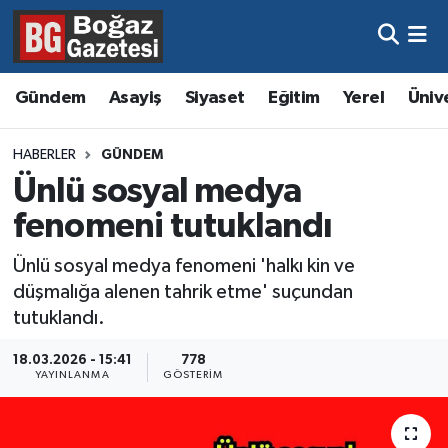
Asayiş
Hava Durumu
Gündem
Asayiş
Siyaset
Eğitim
Yerel
Üniv
Eğitim
Trafik Durumu
HABERLER
GÜNDEM
Ekonomi
Süper Lig Puan Durumu ve Fikstür
Ünlü sosyal medya
fenomeni tutuklandı
Gündem
Tüm Manşetler
Ünlü sosyal medya fenomeni 'halkı kin ve
Kültür ve Sanat
Son Dakika Haberleri
düşmalığa alenen tahrik etme' suçundan
tutuklandı.
Magazin
Haber Arşivi
18.03.2026 - 15:41
778
YAYINLANMA
GÖSTERIM
Resmi İlanlar
Sağlık