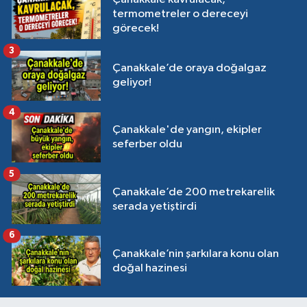
termometreler o dereceyi
görecek!
3
Çanakkale’de oraya doğalgaz
geliyor!
4
Çanakkale'de yangın, ekipler
seferber oldu
5
Çanakkale’de 200 metrekarelik
serada yetiştirdi
6
Çanakkale’nin şarkılara konu olan
doğal hazinesi