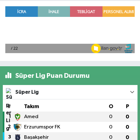
Süper Lig Puan Durumu
Süper Lig
#
Takım
O
P
1
Amed
0
0
2
Erzurumspor FK
0
0
3
Başakşehir
0
0